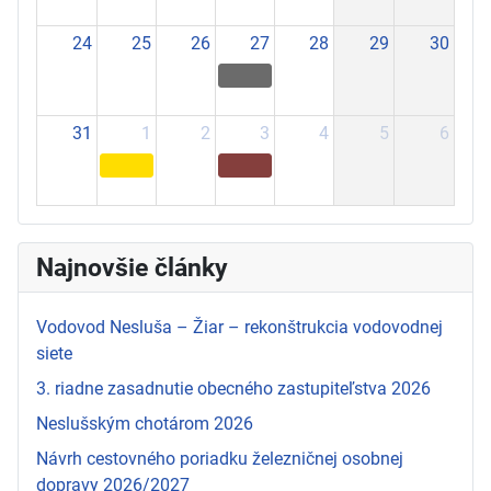
24
25
26
27
28
29
30
31
1
2
3
4
5
6
Najnovšie články
Vodovod Nesluša – Žiar – rekonštrukcia vodovodnej
siete
3. riadne zasadnutie obecného zastupiteľstva 2026
Neslušským chotárom 2026
Návrh cestovného poriadku železničnej osobnej
dopravy 2026/2027