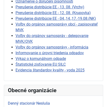
Oznámenie o doručení písomnosti
Prerušenie distribúcie EE - 13. 08. (Vrchy)
Prerušenie distribúcie EE - 12. 08. (Krupovka)
Prerušenie distribúcie EE - 04.,14.,17.-19.08.(NK)
Voľby do orgánov samosprávy obcí - zapisovateľ
MVK
Voľby do orgánov samospráv - delegovanie
MVK/OVK
Voľby do orgánov samosprávy - informácia
Informovanie o úrovni triedenia odpadov
Výkaz o komunálnom odpade
Štatistické zisťovanie EU SILC
Evidencia štandardov kvality - voda 2025
Obecné organizácie
Denný stacionár Nesluša