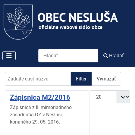
Vyhľadávanie
Hľadať...
Zadajte časť názvu
Filter
Vymazať
Zobrazené položky
Zápisnica M2/2016
Zápisnica z II. mimoriadneho
zasadnutia OZ v Nesluši,
konaného 29. 05. 2016.