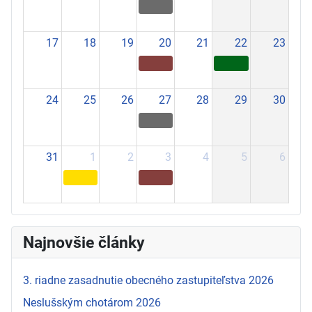
17
18
19
20
21
22
23
24
25
26
27
28
29
30
31
1
2
3
4
5
6
Najnovšie články
3. riadne zasadnutie obecného zastupiteľstva 2026
Neslušským chotárom 2026