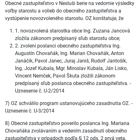
Obecné zastupiteľstvo v Nesluši berie na vedomie výsledky
voľby starostu a volieb do obecného zastupiteľstva a
vystúpenie novozvoleného starostu. OZ konštatuje, že
1. novozvolená starostka obce Ing. Zuzana Jancová
zložila zákonom predpísaný sľub starostu obce;
2. zvolení poslanci obecného zastupiteľstva Ing.
Augustín Chovaňák, Ing. Marian Chovaňák, Anton
Janáčik, Pavol Janec, Juraj Janiš, Rudolf Jantošík,
Ing. Jozef Kubala, Mgr. Miroslav Kubala, Ján Lisko,
Vincent Nemček, Pavol Škuta zložili zákonom
predpísaný sľub poslanca obecného zastupiteľstva. -
Uznesenie č. U-2/2014
7) OZ schválilo program ustanovujúceho zasadnutia OZ. -
Uznesenie č. U-3/2014
8) Obecné zastupiteľstvo poverilo poslanca Ing. Mariana
Chovaňáka zvolávaním a vedením zasadnutí obecného
zastupiteľstva v prípadoch podľa § 12 ods. 2 prvá veta,