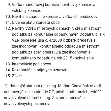
Voľba mandátovej komisie, návrhovej komisie a
volebnej komisie
Návrh na zriadenie komisií a voľba ich predsedov
Určenie platu starostu obce
Návrhy VZN o miestnych daniach, VZN o miestnom
poplatku za komunálne odpady, návrh Dodatku č. 1 k
VZN obce Nesluša č. 4/2008 o zbere, preprave a
zneškodňovaní komunálneho odpadu a miestnom
poplatku za zber, prepravu a zneškodňovanie
komunálneho odpadu na rok 2015 - schválenie
Interpelácie poslancov
Rekapitulácia prijatých uznesení
Záver
1) doterajší starosta obce Ing. Marian Chovaňák otvoril
ustanovujúce zasadnutie OZ, privítal prítomných, zvlášť
novozvolenú starostku Ing. Zuzanu Jancovú a
novozvolených poslancov.