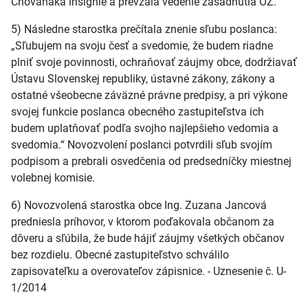
Chovaňáka insígnie a prevzala vedenie zasadnutia OZ.
5) Následne starostka prečítala znenie sľubu poslanca:
„Sľubujem na svoju česť a svedomie, že budem riadne
plniť svoje povinnosti, ochraňovať záujmy obce, dodržiavať
Ústavu Slovenskej republiky, ústavné zákony, zákony a
ostatné všeobecne záväzné právne predpisy, a pri výkone
svojej funkcie poslanca obecného zastupiteľstva ich
budem uplatňovať podľa svojho najlepšieho vedomia a
svedomia.“ Novozvolení poslanci potvrdili sľub svojím
podpisom a prebrali osvedčenia od predsedníčky miestnej
volebnej komisie.
6) Novozvolená starostka obce Ing. Zuzana Jancová
predniesla príhovor, v ktorom poďakovala občanom za
dôveru a sľúbila, že bude hájiť záujmy všetkých občanov
bez rozdielu. Obecné zastupiteľstvo schválilo
zapisovateľku a overovateľov zápisnice. - Uznesenie č. U-
1/2014