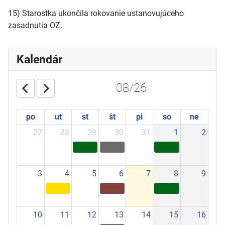
15) Starostka ukončila rokovanie ustanovujúceho
zasadnutia OZ.
Kalendár
08/26
po
ut
st
št
pi
so
ne
27
28
29
30
31
1
2
3
4
5
6
7
8
9
10
11
12
13
14
15
16