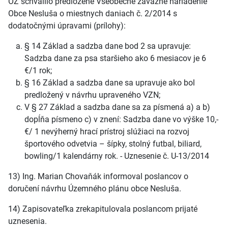
OZ schválilo predložené Všeobecne záväzné nariadenie
Obce Nesluša o miestnych daniach č. 2/2014 s
dodatočnými úpravami (prílohy):
§ 14 Základ a sadzba dane bod 2 sa upravuje:
Sadzba dane za psa staršieho ako 6 mesiacov je 6
€/1 rok;
§ 16 Základ a sadzba dane sa upravuje ako bol
predložený v návrhu upraveného VZN;
V § 27 Základ a sadzba dane sa za písmená a) a b)
dopĺňa písmeno c) v znení: Sadzba dane vo výške 10,-
€/ 1 nevýherný hrací prístroj slúžiaci na rozvoj
športového odvetvia – šípky, stolný futbal, biliard,
bowling/1 kalendárny rok. - Uznesenie č. U-13/2014
13) Ing. Marian Chovaňák informoval poslancov o
doručení návrhu Územného plánu obce Nesluša.
14) Zapisovateľka zrekapitulovala poslancom prijaté
uznesenia.