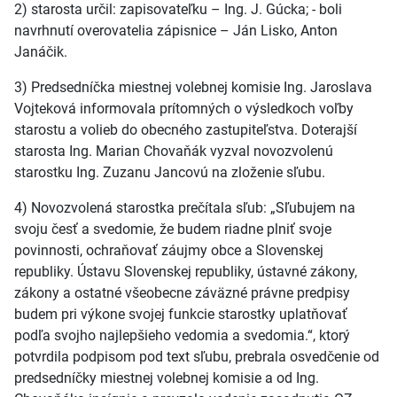
2) starosta určil: zapisovateľku – Ing. J. Gúcka; - boli
navrhnutí overovatelia zápisnice – Ján Lisko, Anton
Janáčik.
3) Predsedníčka miestnej volebnej komisie Ing. Jaroslava
Vojteková informovala prítomných o výsledkoch voľby
starostu a volieb do obecného zastupiteľstva. Doterajší
starosta Ing. Marian Chovaňák vyzval novozvolenú
starostku Ing. Zuzanu Jancovú na zloženie sľubu.
4) Novozvolená starostka prečítala sľub: „Sľubujem na
svoju česť a svedomie, že budem riadne plniť svoje
povinnosti, ochraňovať záujmy obce a Slovenskej
republiky. Ústavu Slovenskej republiky, ústavné zákony,
zákony a ostatné všeobecne záväzné právne predpisy
budem pri výkone svojej funkcie starostky uplatňovať
podľa svojho najlepšieho vedomia a svedomia.“, ktorý
potvrdila podpisom pod text sľubu, prebrala osvedčenie od
predsedníčky miestnej volebnej komisie a od Ing.