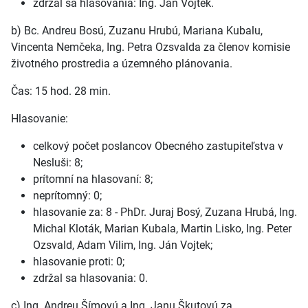
zdržal sa hlasovania: Ing. Ján Vojtek.
b) Bc. Andreu Bosú, Zuzanu Hrubú, Mariana Kubalu,
Vincenta Nemčeka, Ing. Petra Ozsvalda za členov komisie
životného prostredia a územného plánovania.
Čas: 15 hod. 28 min.
Hlasovanie:
celkový počet poslancov Obecného zastupiteľstva v
Nesluši: 8;
prítomní na hlasovaní: 8;
neprítomný: 0;
hlasovanie za: 8 - PhDr. Juraj Bosý, Zuzana Hrubá, Ing.
Michal Kloták, Marian Kubala, Martin Lisko, Ing. Peter
Ozsvald, Adam Vilim, Ing. Ján Vojtek;
hlasovanie proti: 0;
zdržal sa hlasovania: 0.
c) Ing. Andreu Šímovú a Ing. Janu Škutovú za