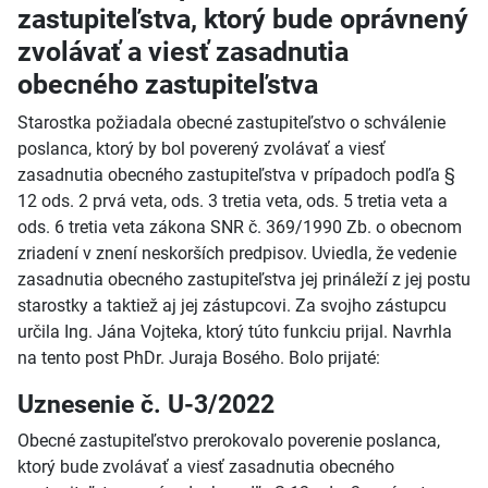
zastupiteľstva, ktorý bude oprávnený
zvolávať a viesť zasadnutia
obecného zastupiteľstva
Starostka požiadala obecné zastupiteľstvo o schválenie
poslanca, ktorý by bol poverený zvolávať a viesť
zasadnutia obecného zastupiteľstva v prípadoch podľa §
12 ods. 2 prvá veta, ods. 3 tretia veta, ods. 5 tretia veta a
ods. 6 tretia veta zákona SNR č. 369/1990 Zb. o obecnom
zriadení v znení neskorších predpisov. Uviedla, že vedenie
zasadnutia obecného zastupiteľstva jej prináleží z jej postu
starostky a taktiež aj jej zástupcovi. Za svojho zástupcu
určila Ing. Jána Vojteka, ktorý túto funkciu prijal. Navrhla
na tento post PhDr. Juraja Bosého. Bolo prijaté:
Uznesenie č. U-3/2022
Obecné zastupiteľstvo prerokovalo poverenie poslanca,
ktorý bude zvolávať a viesť zasadnutia obecného