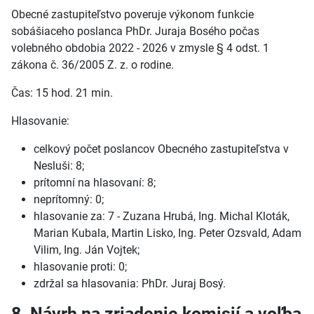
Obecné zastupiteľstvo poveruje výkonom funkcie
sobášiaceho poslanca PhDr. Juraja Bosého počas
volebného obdobia 2022 - 2026 v zmysle § 4 odst. 1
zákona č. 36/2005 Z. z. o rodine.
Čas: 15 hod. 21 min.
Hlasovanie:
celkový počet poslancov Obecného zastupiteľstva v
Nesluši: 8;
prítomní na hlasovaní: 8;
neprítomný: 0;
hlasovanie za: 7 - Zuzana Hrubá, Ing. Michal Kloták,
Marian Kubala, Martin Lisko, Ing. Peter Ozsvald, Adam
Vilim, Ing. Ján Vojtek;
hlasovanie proti: 0;
zdržal sa hlasovania: PhDr. Juraj Bosý.
8. Návrh na zriadenie komisií a voľba