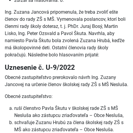
zdržal sa hlasovania: 0.
Ing. Zuzana Jancová pripomenula, že treba zvoliť ešte
členov do rady ZŠ s MŠ. Vymenovala poslancov, ktorí boli
členmi rady školy doteraz, t. j. PhDr. Juraj Bosý, Martin
Lisko, Ing. Peter Ozsvald a Pavol Škuta. Navrhla, aby
namiesto Pavla Škutu bola zvolená Zuzana Hrubá, keďže
má školopovinné deti. Ostatní členovia rady školy
pokračujú. Následne bolo hlasovaním prijaté:
Uznesenie č. U-9/2022
Obecné zastupiteľstvo prerokovalo návrh Ing. Zuzany
Jancovej na určenie členov školskej rady ZŠ s MŠ Nesluša.
Obecné zastupiteľstvo:
ruší členstvo Pavla Škutu v školskej rade ZŠ s MŠ
Nesluša ako zástupcu zriaďovateľa – Obce Nesluša,
schvaľuje Zuzanu Hrubú za člena školskej rady ZŠ s
MŠ ako zástupcu zriaďovateľa – Obce Nesluša.