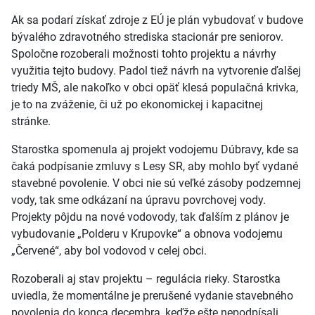
Ak sa podarí získať zdroje z EÚ je plán vybudovať v budove
bývalého zdravotného strediska stacionár pre seniorov.
Spoločne rozoberali možnosti tohto projektu a návrhy
využitia tejto budovy. Padol tiež návrh na vytvorenie ďalšej
triedy MŠ, ale nakoľko v obci opäť klesá populačná krivka,
je to na zváženie, či už po ekonomickej i kapacitnej
stránke.
Starostka spomenula aj projekt vodojemu Dúbravy, kde sa
čaká podpísanie zmluvy s Lesy SR, aby mohlo byť vydané
stavebné povolenie. V obci nie sú veľké zásoby podzemnej
vody, tak sme odkázaní na úpravu povrchovej vody.
Projekty pôjdu na nové vodovody, tak ďalším z plánov je
vybudovanie „Polderu v Krupovke“ a obnova vodojemu
„Červené“, aby bol vodovod v celej obci.
Rozoberali aj stav projektu – regulácia rieky. Starostka
uviedla, že momentálne je prerušené vydanie stavebného
povolenia do konca decembra, keďže ešte nepodpísali