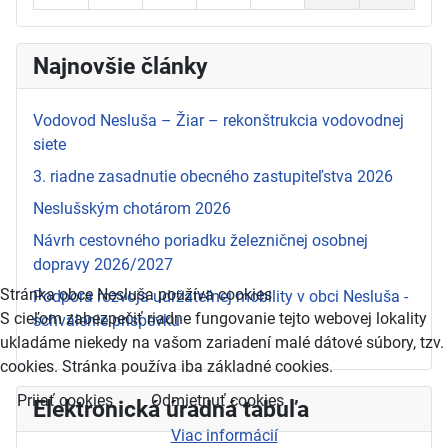
Najnovšie články
Vodovod Nesluša – Žiar – rekonštrukcia vodovodnej
siete
3. riadne zasadnutie obecného zastupiteľstva 2026
Neslušským chotárom 2026
Návrh cestovného poriadku železničnej osobnej
dopravy 2026/2027
Stránka obce Nesluša používa cookies
Podpora rozvoja udržateľnej mobility v obci Nesluša -
S cieľom zabezpečiť riadne fungovanie tejto webovej lokality
schválenie príspevku
ukladáme niekedy na vašom zariadení malé dátové súbory, tzv.
cookies. Stránka používa iba základné cookies.
Prijať cookies
Odmietnuť cookies
Elektronická úradná tabuľa
Viac informácií