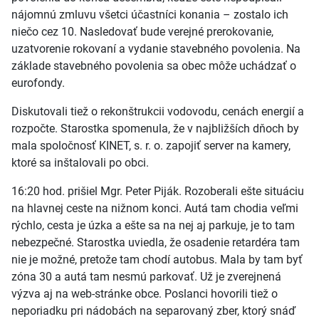
nájomnú zmluvu všetci účastníci konania – zostalo ich
niečo cez 10. Nasledovať bude verejné prerokovanie,
uzatvorenie rokovaní a vydanie stavebného povolenia. Na
základe stavebného povolenia sa obec môže uchádzať o
eurofondy.
Diskutovali tiež o rekonštrukcii vodovodu, cenách energií a
rozpočte. Starostka spomenula, že v najbližších dňoch by
mala spoločnosť KINET, s. r. o. zapojiť server na kamery,
ktoré sa inštalovali po obci.
16:20 hod. prišiel Mgr. Peter Piják. Rozoberali ešte situáciu
na hlavnej ceste na nižnom konci. Autá tam chodia veľmi
rýchlo, cesta je úzka a ešte sa na nej aj parkuje, je to tam
nebezpečné. Starostka uviedla, že osadenie retardéra tam
nie je možné, pretože tam chodí autobus. Mala by tam byť
zóna 30 a autá tam nesmú parkovať. Už je zverejnená
výzva aj na web-stránke obce. Poslanci hovorili tiež o
neporiadku pri nádobách na separovaný zber, ktorý snáď