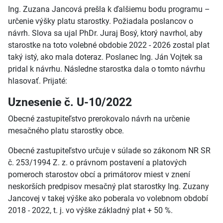
Ing. Zuzana Jancová prešla k ďalšiemu bodu programu –
určenie výšky platu starostky. Požiadala poslancov o
návrh. Slova sa ujal PhDr. Juraj Bosý, ktorý navrhol, aby
starostke na toto volebné obdobie 2022 - 2026 zostal plat
taký istý, ako mala doteraz. Poslanec Ing. Ján Vojtek sa
pridal k návrhu. Následne starostka dala o tomto návrhu
hlasovať. Prijaté:
Uznesenie č. U-10/2022
Obecné zastupiteľstvo prerokovalo návrh na určenie
mesačného platu starostky obce.
Obecné zastupiteľstvo určuje v súlade so zákonom NR SR
č. 253/1994 Z. z. o právnom postavení a platových
pomeroch starostov obcí a primátorov miest v znení
neskorších predpisov mesačný plat starostky Ing. Zuzany
Jancovej v takej výške ako poberala vo volebnom období
2018 - 2022, t. j. vo výške základný plat + 50 %.