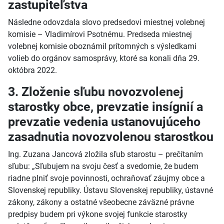
zastupiteľstva
Následne odovzdala slovo predsedovi miestnej volebnej
komisie – Vladimírovi Psotnému. Predseda miestnej
volebnej komisie oboznámil prítomných s výsledkami
volieb do orgánov samosprávy, ktoré sa konali dňa 29.
októbra 2022.
3. Zloženie sľubu novozvolenej
starostky obce, prevzatie insígnií a
prevzatie vedenia ustanovujúceho
zasadnutia novozvolenou starostkou
Ing. Zuzana Jancová zložila sľub starostu – prečítaním
sľubu: „Sľubujem na svoju česť a svedomie, že budem
riadne plniť svoje povinnosti, ochraňovať záujmy obce a
Slovenskej republiky. Ústavu Slovenskej republiky, ústavné
zákony, zákony a ostatné všeobecne záväzné právne
predpisy budem pri výkone svojej funkcie starostky