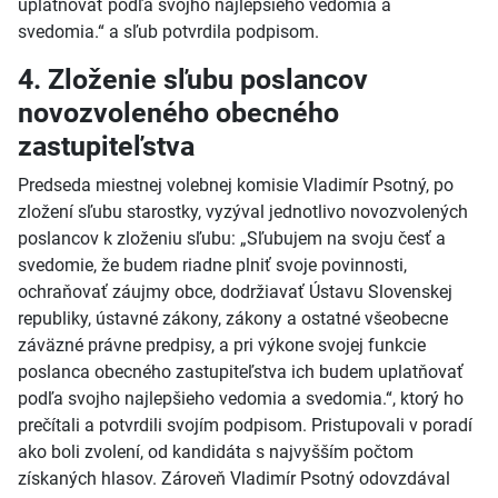
uplatňovať podľa svojho najlepšieho vedomia a
svedomia.“ a sľub potvrdila podpisom.
4. Zloženie sľubu poslancov
novozvoleného obecného
zastupiteľstva
Predseda miestnej volebnej komisie Vladimír Psotný, po
zložení sľubu starostky, vyzýval jednotlivo novozvolených
poslancov k zloženiu sľubu: „Sľubujem na svoju česť a
svedomie, že budem riadne plniť svoje povinnosti,
ochraňovať záujmy obce, dodržiavať Ústavu Slovenskej
republiky, ústavné zákony, zákony a ostatné všeobecne
záväzné právne predpisy, a pri výkone svojej funkcie
poslanca obecného zastupiteľstva ich budem uplatňovať
podľa svojho najlepšieho vedomia a svedomia.“, ktorý ho
prečítali a potvrdili svojím podpisom. Pristupovali v poradí
ako boli zvolení, od kandidáta s najvyšším počtom
získaných hlasov. Zároveň Vladimír Psotný odovzdával