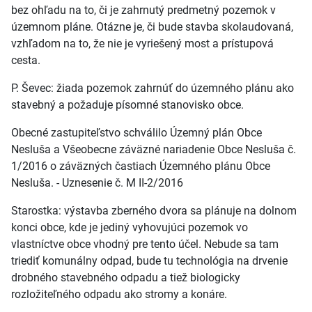
bez ohľadu na to, či je zahrnutý predmetný pozemok v
územnom pláne. Otázne je, či bude stavba skolaudovaná,
vzhľadom na to, že nie je vyriešený most a prístupová
cesta.
P. Ševec: žiada pozemok zahrnúť do územného plánu ako
stavebný a požaduje písomné stanovisko obce.
Obecné zastupiteľstvo schválilo Územný plán Obce
Nesluša a Všeobecne záväzné nariadenie Obce Nesluša č.
1/2016 o záväzných častiach Územného plánu Obce
Nesluša. - Uznesenie č. M II-2/2016
Starostka: výstavba zberného dvora sa plánuje na dolnom
konci obce, kde je jediný vyhovujúci pozemok vo
vlastníctve obce vhodný pre tento účel. Nebude sa tam
triediť komunálny odpad, bude tu technológia na drvenie
drobného stavebného odpadu a tiež biologicky
rozložiteľného odpadu ako stromy a konáre.