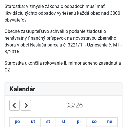
Starostka: v zmysle zákona o odpadoch musí mať
likvidáciu týchto odpadov vyriešenú každá obec nad 3000
obyvateľov.
Obecné zastupiteľstvo schválilo podanie žiadosti o
nenávratný finančný príspevok na novostavbu zberného
dvora v obci Nesluša parcela č. 3221/1. - Uznesenie č. M II-
3/2016
Starostka ukončila rokovanie II. mimoriadneho zasadnutia
OZ.
Kalendár
08/26
po
ut
st
št
pi
so
ne