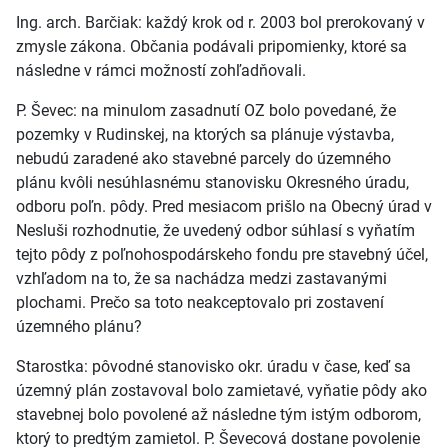
Ing. arch. Barčiak: každý krok od r. 2003 bol prerokovaný v
zmysle zákona. Občania podávali pripomienky, ktoré sa
následne v rámci možností zohľadňovali.
P. Ševec: na minulom zasadnutí OZ bolo povedané, že
pozemky v Rudinskej, na ktorých sa plánuje výstavba,
nebudú zaradené ako stavebné parcely do územného
plánu kvôli nesúhlasnému stanovisku Okresného úradu,
odboru poľn. pôdy. Pred mesiacom prišlo na Obecný úrad v
Nesluši rozhodnutie, že uvedený odbor súhlasí s vyňatím
tejto pôdy z poľnohospodárskeho fondu pre stavebný účel,
vzhľadom na to, že sa nachádza medzi zastavanými
plochami. Prečo sa toto neakceptovalo pri zostavení
územného plánu?
Starostka: pôvodné stanovisko okr. úradu v čase, keď sa
územný plán zostavoval bolo zamietavé, vyňatie pôdy ako
stavebnej bolo povolené až následne tým istým odborom,
ktorý to predtým zamietol. P. Ševecová dostane povolenie