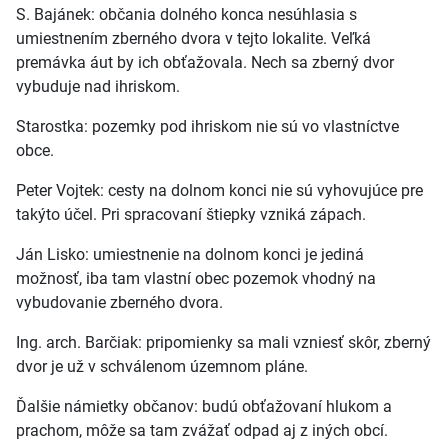
S. Bajánek: občania dolného konca nesúhlasia s
umiestnením zberného dvora v tejto lokalite. Veľká
premávka áut by ich obťažovala. Nech sa zberný dvor
vybuduje nad ihriskom.
Starostka: pozemky pod ihriskom nie sú vo vlastníctve
obce.
Peter Vojtek: cesty na dolnom konci nie sú vyhovujúce pre
takýto účel. Pri spracovaní štiepky vzniká zápach.
Ján Lisko: umiestnenie na dolnom konci je jediná
možnosť, iba tam vlastní obec pozemok vhodný na
vybudovanie zberného dvora.
Ing. arch. Barčiak: pripomienky sa mali vzniesť skôr, zberný
dvor je už v schválenom územnom pláne.
Ďalšie námietky občanov: budú obťažovaní hlukom a
prachom, môže sa tam zvážať odpad aj z iných obcí.