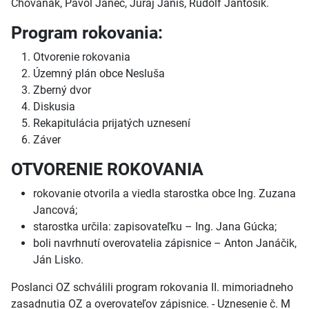
Chovaňák, Pavol Janec, Juraj Janiš, Rudolf Jantošík.
Program rokovania:
Otvorenie rokovania
Územný plán obce Nesluša
Zberný dvor
Diskusia
Rekapitulácia prijatých uznesení
Záver
OTVORENIE ROKOVANIA
rokovanie otvorila a viedla starostka obce Ing. Zuzana
Jancová;
starostka určila: zapisovateľku – Ing. Jana Gúcka;
boli navrhnutí overovatelia zápisnice – Anton Janáčik,
Ján Lisko.
Poslanci OZ schválili program rokovania II. mimoriadneho
zasadnutia OZ a overovateľov zápisnice. - Uznesenie č. M