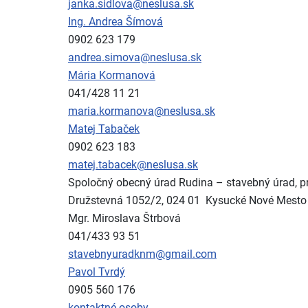
janka.sidlova@neslusa.sk
Ing. Andrea Šímová
0902 623 179
andrea.simova@neslusa.sk
Mária Kormanová
041/428 11 21
maria.kormanova@neslusa.sk
Matej Tabaček
0902 623 183
matej.tabacek@neslusa.sk
Spoločný obecný úrad Rudina – stavebný úrad, 
Družstevná 1052/2, 024 01 Kysucké Nové Mesto
Mgr. Miroslava Štrbová
041/433 93 51
stavebnyuradknm@gmail.com
Pavol Tvrdý
0905 560 176
kontaktné osoby