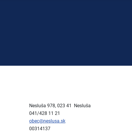
Nesluša 978, 023 41 Nesluša
041/428 11 21
obec@neslusa.sk
00314137