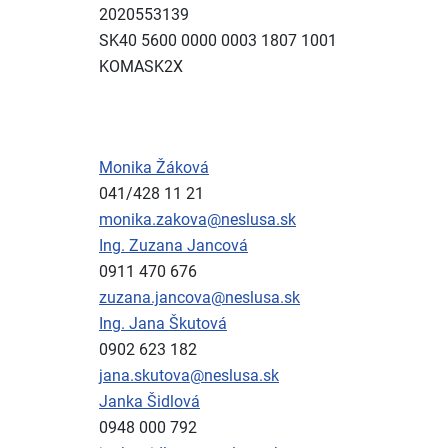
2020553139
SK40 5600 0000 0003 1807 1001
KOMASK2X
Monika Žáková
041/428 11 21
monika.zakova@neslusa.sk
Ing. Zuzana Jancová
0911 470 676
zuzana.jancova@neslusa.sk
Ing. Jana Škutová
0902 623 182
jana.skutova@neslusa.sk
Janka Šidlová
0948 000 792