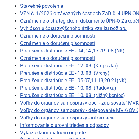
Stavebné povolenie
VZN č. 1/2026 o záväzných častiach ZaD č. 4 ÚPN-O
Oznámenie o strategickom dokumente ÚPN-O Zákopč
Vyhlásenie času zvýšeného rizika vzniku požiaru
Oznámenie o doručení písomnosti
Oznámenie o doručení písomnosti
Prerušenie distribúcie EE - 04.,14.,17.-19.08.(NK)
Oznámenie o doručení písomnosti
Prerušenie distribúcie EE - 12. 08. (Krupovka)
Prerušenie distribúcie EE - 13. 08. (Vrchy)
Prerušenie distribúcie EE - 05-07,11-13,20-21(NK)
Prerušenie distribúcie EE - 10. 08. (Radovka)
Prerušenie distribúcie EE - 10. 08. (Nižný koniec)
Voľby do orgánov samosprávy obcí - zapisovateľ MVK
Voľby do orgánov samospráv - delegovanie MVK/OVK
Voľby do orgánov samosprávy - informácia
Informovanie o úrovni triedenia odpadov
Výkaz o komunálnom odpade