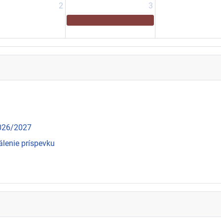
2
3
2026/2027
álenie príspevku