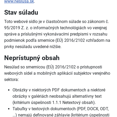
www.neslusa.sk
.
Stav súladu
Toto webové sídlo je v čiastočnom súlade so zákonom č.
95/2019 Z. z. o informačných technológiách vo verejnej
správe a príslušnými vykonávacími predpismi v rozsahu
podmienok podľa smernice (EÚ) 2016/2102 vzhľadom na
prvky nesúladu uvedené nižšie.
Neprístupný obsah
Nesúlad so smernicou (EÚ) 2016/2102 o prístupnosti
webových sídel a mobilných aplikácií subjektov verejného
sektora:
Obrázky v niektorých PDF dokumentoch a niektoré
obrázky v galériách neobsahujú alternatívny text
(kritérium úspešnosti 1.1.1 Netextový obsah).
Tabuľky v textových dokumentoch (PDF, DOCX, ODT,
…) nemajú definované záhlavie (kritérium úspešnosti