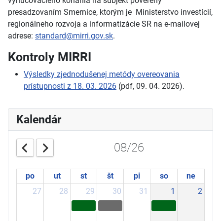
vynucovacieho konania na subjekt poverený
presadzovaním Smernice, ktorým je Ministerstvo investícií,
regionálneho rozvoja a informatizácie SR na e-mailovej
adrese:
standard@mirri.gov.sk
.
Kontroly MIRRI
Výsledky zjednodušenej metódy overeovania
prístupnosti z 18. 03. 2026
(pdf, 09. 04. 2026).
Kalendár
08/26
po
ut
st
št
pi
so
ne
27
28
29
30
31
1
2