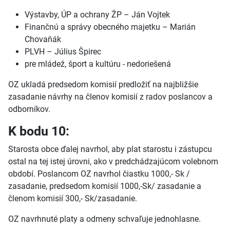
Výstavby, ÚP a ochrany ŽP – Ján Vojtek
Finančnú a správy obecného majetku – Marián
Chovaňák
PLVH – Július Špirec
pre mládež, šport a kultúru - nedoriešená
OZ ukladá predsedom komisií predložiť na najbližšie
zasadanie návrhy na členov komisií z radov poslancov a
odborníkov.
K bodu 10:
Starosta obce ďalej navrhol, aby plat starostu i zástupcu
ostal na tej istej úrovni, ako v predchádzajúcom volebnom
období. Poslancom OZ navrhol čiastku 1000,- Sk /
zasadanie, predsedom komisií 1000,-Sk/ zasadanie a
členom komisií 300,- Sk/zasadanie.
OZ navrhnuté platy a odmeny schvaľuje jednohlasne.