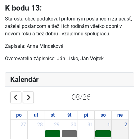
K bodu 13:
Starosta obce poďakoval prítomným poslancom za účasť,
zaželal poslancom a tiež i ich rodinám všetko dobré v
novom roku a tiež dobrú - vzájomnú spoluprácu.
Zapísala: Anna Mindeková
Overovatelia zápisnice: Ján Lisko, Ján Vojtek
Kalendár
08/26
po
ut
st
št
pi
so
ne
27
28
29
30
31
1
2