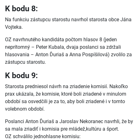
K bodu 8:
Na funkciu zástupcu starostu navrhol starosta obce Jána
Vojteka.
OZ navrhnutého kandidáta počtom hlasov 8 (jeden
neprítomný – Peter Kubala, dvaja poslanci sa zdržali
hlasovania – Anton Ďuriaš a Anna Pospíšilová) zvolilo za
zástupcu starostu.
K bodu 9:
Starosta predniesol návrh na zriadenie komisií. Nakoľko
prax ukázala, že komisie, ktoré boli zriadené v minulom
období sa osvedčili je za to, aby boli zriadené i v tomto
volebnom období.
Poslanci Anton Ďuriaš a Jaroslav Nekoranec navrhli, že by
sa mala zriadiť i komisia pre mládež,kultúru a šport.
OZ schválilo jednohlasne komisiu: