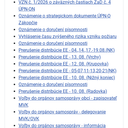
VZN č. 1/2026 o záväzných častiach ZaD č. 4
ÚPN-ON
Oznámenie o strategickom dokumente ÚPN-O
Zákopčie
Oznámenie o doručení písomnosti
Vyhlásenie času zvýšeného rizika vzniku požiaru
Oznámenie o doručení písomnosti
Prerušenie distribúcie EE - 04.,14.,17.-19.08.(NK)
Prerušenie distribúcie EE - 13. 08. (Vrchy)
Prerušenie distribúcie EE - 12. 08. (Krupovka)
Prerušenie distribúcie EE - 05-07,11-13,20-21(NK)
Prerušenie distribúcie EE - 10. 08. (Nižný koniec)
Oznámenie o doručení písomnosti
Prerušenie distribúcie EE - 10. 08. (Radovka)
Voľby do orgánov samosprávy obcí - zapisovateľ
MVK
Voľby do orgánov samospráv - delegovanie
MVK/OVK
Voľby do orgánov samosprávy - informácia