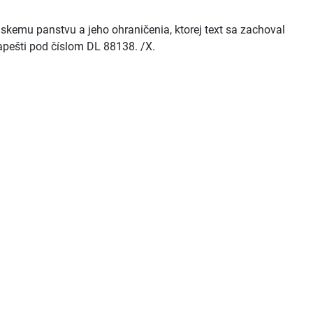
nskemu panstvu a jeho ohraničenia, ktorej text sa zachoval
apešti pod číslom DL 88138. /X.