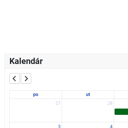
Kalendár
po
ut
27
28
3
4