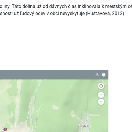
liny. Táto dolina už od dávnych čias inklinovala k mestským ce
snosti už ľudový odev v obci nevyskytuje (Húšťavová, 2012).