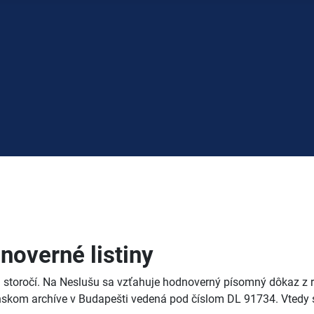
overné listiny
storočí. Na Neslušu sa vzťahuje hodnoverný písomný dôkaz z r. 1
kom archíve v Budapešti vedená pod číslom DL 91734. Vtedy sí