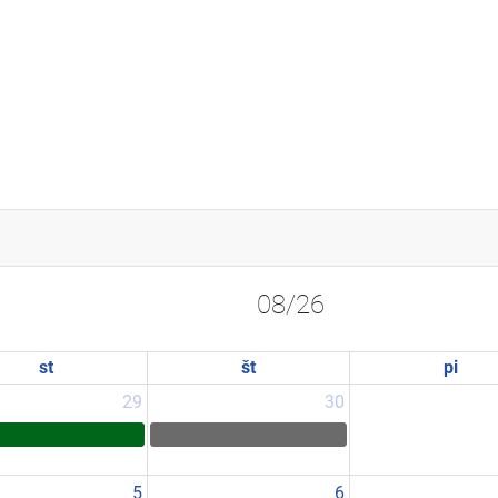
08/26
st
št
pi
29
30
5
6