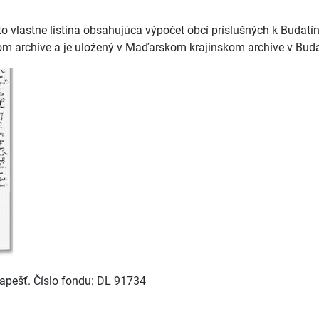
 to vlastne listina obsahujúca výpočet obcí príslušných k Budatí
kom archíve a je uložený v Maďarskom krajinskom archíve v Bud
apešť. Číslo fondu: DL 91734