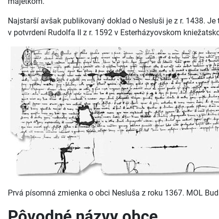
majetkom.
Najstarší avšak publikovaný doklad o Nesluši je z r. 1438. Je
v potvrdení Rudolfa II z r. 1592 v Esterházyovskom kniežats
Prvá písomná zmienka o obci Nesluša z roku 1367. MOL Bud
Pôvodné názvy obce