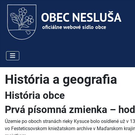
História a geografia
História obce
Prvá písomná zmienka – hodn
Územie po oboch stranách rieky Kysuce bolo osídlené už v 13 
vo Festeticsovskom kniežatskom archíve v Maďarskom krajins