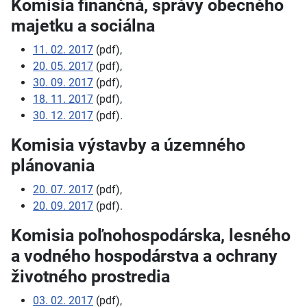
Komisia finančná, správy obecného
majetku a sociálna
11. 02. 2017
(pdf),
20. 05. 2017
(pdf),
30. 09. 2017
(pdf),
18. 11. 2017
(pdf),
30. 12. 2017
(pdf).
Komisia výstavby a územného
plánovania
20. 07. 2017
(pdf),
20. 09. 2017
(pdf).
Komisia poľnohospodárska, lesného
a vodného hospodárstva a ochrany
životného prostredia
03. 02. 2017
(pdf),