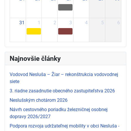
31
1
2
3
4
5
6
Najnovšie články
Vodovod Nesluša – Žiar – rekonštrukcia vodovodnej
siete
3. riadne zasadnutie obecného zastupiteľstva 2026
Neslušským chotárom 2026
Návrh cestovného poriadku železničnej osobnej
dopravy 2026/2027
Podpora rozvoja udržateľnej mobility v obci Nesluša -