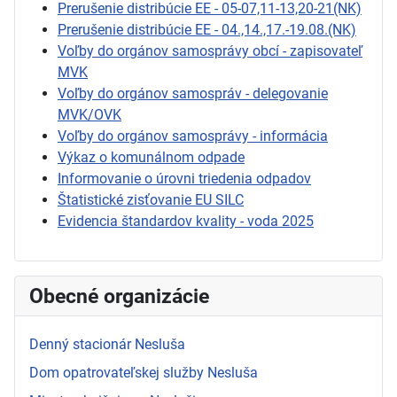
Prerušenie distribúcie EE - 05-07,11-13,20-21(NK)
Prerušenie distribúcie EE - 04.,14.,17.-19.08.(NK)
Voľby do orgánov samosprávy obcí - zapisovateľ
MVK
Voľby do orgánov samospráv - delegovanie
MVK/OVK
Voľby do orgánov samosprávy - informácia
Výkaz o komunálnom odpade
Informovanie o úrovni triedenia odpadov
Štatistické zisťovanie EU SILC
Evidencia štandardov kvality - voda 2025
Obecné organizácie
Denný stacionár Nesluša
Dom opatrovateľskej služby Nesluša