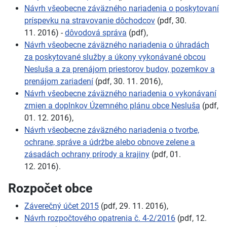
Návrh všeobecne záväzného nariadenia o poskytovaní
príspevku na stravovanie dôchodcov
(pdf, 30.
11. 2016) -
dôvodová správa
(pdf),
Návrh všeobecne záväzného nariadenia o úhradách
za poskytované služby a úkony vykonávané obcou
Nesluša a za prenájom priestorov budov, pozemkov a
prenájom zariadení
(pdf, 30. 11. 2016),
Návrh všeobecne záväzného nariadenia o vykonávaní
zmien a doplnkov Územného plánu obce Nesluša
(pdf,
01. 12. 2016),
Návrh všeobecne záväzného nariadenia o tvorbe,
ochrane, správe a údržbe alebo obnove zelene a
zásadách ochrany prírody a krajiny
(pdf, 01.
12. 2016).
Rozpočet obce
Záverečný účet 2015
(pdf, 29. 11. 2016),
Návrh rozpočtového opatrenia č. 4-2/2016
(pdf, 12.