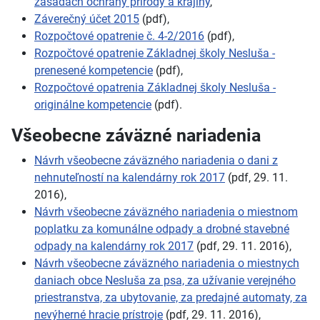
zásadách ochrany prírody a krajiny
,
Záverečný účet 2015
(pdf),
Rozpočtové opatrenie č. 4-2/2016
(pdf),
Rozpočtové opatrenie Základnej školy Nesluša -
prenesené kompetencie
(pdf),
Rozpočtové opatrenia Základnej školy Nesluša -
originálne kompetencie
(pdf).
Všeobecne záväzné nariadenia
Návrh všeobecne záväzného nariadenia o dani z
nehnuteľností na kalendárny rok 2017
(pdf, 29. 11.
2016),
Návrh všeobecne záväzného nariadenia o miestnom
poplatku za komunálne odpady a drobné stavebné
odpady na kalendárny rok 2017
(pdf, 29. 11. 2016),
Návrh všeobecne záväzného nariadenia o miestnych
daniach obce Nesluša za psa, za užívanie verejného
priestranstva, za ubytovanie, za predajné automaty, za
nevýherné hracie prístroje
(pdf, 29. 11. 2016),