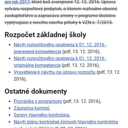
pre rok 2017
, ktoré boli zverejnené 12. 12. 2016. Úprava
vytvára rozpočtový prebytok, o ktorom rozhodne obecné
zastupiteľstvo a zapracúva zmeny v programe školstvo
vyplývajúce z nového návrhu prílohy k VZN č. 7/2015.
Rozpočet základnej školy
Návrh rozpočtového opatrenia k 01. 12. 2016 -
prenesené kompetencie
(pdf, 13. 12. 2016),
Návrh rozpočtového opatrenia k 01. 12. 2016 -
originálne kompetencie
(pdf, 13. 12. 2016),
Vysvetlenie k návrhu na úpravu rozpočtu
(pdf, 13. 12.
2016),
Ostatné dokumenty
Pozvánka s programom
(pdf, 13. 12. 2016),
Zápisnice komisií
,
Správy hlavného kontrolóra
,
Návrh plánu kontrolnej činnosti hlavného kontrolóra