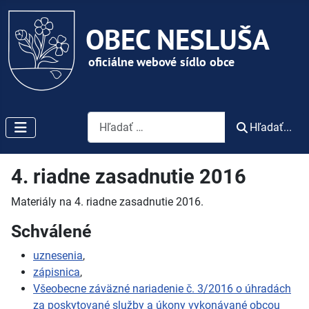
Vyhľadávanie
Hľadať...
4. riadne zasadnutie 2016
Materiály na 4. riadne zasadnutie 2016.
Schválené
uznesenia
,
zápisnica
,
Všeobecne záväzné nariadenie č. 3/2016 o úhradách
za poskytované služby a úkony vykonávané obcou