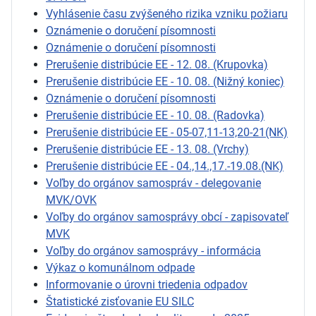
Vyhlásenie času zvýšeného rizika vzniku požiaru
Oznámenie o doručení písomnosti
Oznámenie o doručení písomnosti
Prerušenie distribúcie EE - 12. 08. (Krupovka)
Prerušenie distribúcie EE - 10. 08. (Nižný koniec)
Oznámenie o doručení písomnosti
Prerušenie distribúcie EE - 10. 08. (Radovka)
Prerušenie distribúcie EE - 05-07,11-13,20-21(NK)
Prerušenie distribúcie EE - 13. 08. (Vrchy)
Prerušenie distribúcie EE - 04.,14.,17.-19.08.(NK)
Voľby do orgánov samospráv - delegovanie
MVK/OVK
Voľby do orgánov samosprávy obcí - zapisovateľ
MVK
Voľby do orgánov samosprávy - informácia
Výkaz o komunálnom odpade
Informovanie o úrovni triedenia odpadov
Štatistické zisťovanie EU SILC