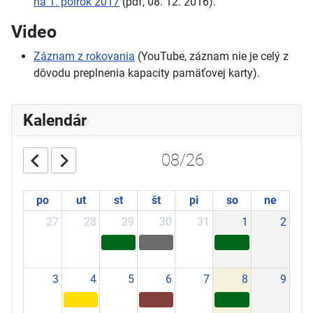
na 1. polrok 2017
(pdf, 08. 12. 2016).
Video
Záznam z rokovania
(YouTube, záznam nie je celý z
dôvodu preplnenia kapacity pamäťovej karty).
Kalendár
08/26
po
ut
st
št
pi
so
ne
27
28
29
30
31
1
2
3
4
5
6
7
8
9