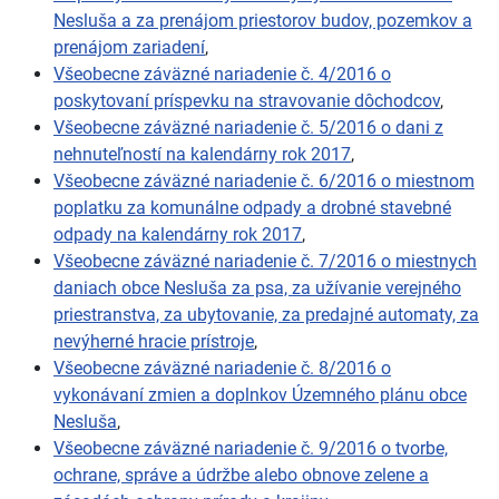
Nesluša a za prenájom priestorov budov, pozemkov a
prenájom zariadení
,
Všeobecne záväzné nariadenie č. 4/2016 o
poskytovaní príspevku na stravovanie dôchodcov
,
Všeobecne záväzné nariadenie č. 5/2016 o dani z
nehnuteľností na kalendárny rok 2017
,
Všeobecne záväzné nariadenie č. 6/2016 o miestnom
poplatku za komunálne odpady a drobné stavebné
odpady na kalendárny rok 2017
,
Všeobecne záväzné nariadenie č. 7/2016 o miestnych
daniach obce Nesluša za psa, za užívanie verejného
priestranstva, za ubytovanie, za predajné automaty, za
nevýherné hracie prístroje
,
Všeobecne záväzné nariadenie č. 8/2016 o
vykonávaní zmien a doplnkov Územného plánu obce
Nesluša
,
Všeobecne záväzné nariadenie č. 9/2016 o tvorbe,
ochrane, správe a údržbe alebo obnove zelene a