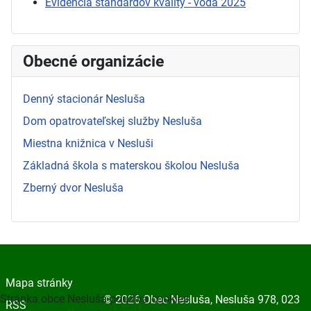
Evidencia štandardov kvality - voda 2025
Obecné organizácie
Denný stacionár Nesluša
Dom opatrovateľskej služby Nesluša
Miestna knižnica v Nesluši
Základná škola s materskou školou Nesluša
Zberný dvor Nesluša
Mapa stránky
Stránka obce Nesluša používa cookies
© 2026 Obec Nesluša, Nesluša 978, 023
RSS