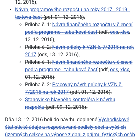
12. 2016),
Návrh programového rozpočtu na roky 2017 - 2019 -
textová časť
(pdf, 01. 12. 2016),
Príloha č. 1:
Návrh finančného rozpočtu v členení
podľa programo - tabuľková časť
(pdf,
ods
,
xlsx
,
13. 12. 2016),
Príloha č. 2:
Návrh prílohy k VZN č. 7/2015 na rok
2017
(ods, 13. 12. 2016),
Príloha č. 1:
Návrh finančného rozpočtu v členení
podľa programo - tabuľková časť
(pdf,
ods
,
xlsx
,
01. 12. 2016),
Príloha č. 2:
Pracovný návrh prílohy k VZN č.
7/2015 na rok 2017
(pdf, 01. 12. 2016),
Stanovisko hlavného kontrolóra k návrhu
rozpočtu
(pdf, 09. 12. 2016).
Dňa 13. 12. 2016 boli do návrhu doplnené
Východiskové
štatistické údaje a rozpočtované podiely obcí a vyšších
územných celkov na výnose z dani z príjmu fyzických osôb