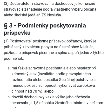
(3) Dodávateľom stravovania dôchodcov je komerčné
stravovacie zariadenie podľa vlastného výberu občana
alebo školská jedáleň ZŠ Nesluša.
§ 3 - Podmienky poskytovania
príspevku
(1) Poskytovateľ poskytne príspevok občanovi, ktorý je
prihlásený k trvalému pobytu na území obce Nesluša,
požiada o príspevok písomne a splna aspoň jednu z týchto
podmienok:
má ťažké zdravotné postihnutie alebo nepriaznivý
zdravotný stav (invalidita podľa právoplatného
rozhodnutia alebo posudku Sociálnej poisťovne s
mierou poklesu schopnosti vykonávať zárobkovú
činnosť nad 70 %), alebo
dovŕšil dôchodkový vek a výška jeho dôchodku
nepresahuje 1,5 násobku životného minima v bežnom