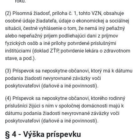
roku.
(2) Písomná žiadosť, príloha č. 1, tohto VZN, obsahuje
osobné údaje žiadateľa, údaje o ekonomickej a sociálnej
situácii, čestné vyhlásenie o tom, že nemá iný peňažný
alebo nepeňažný príjem podliehajúci dani z príjmov
fyzických osôb a iné prílohy potvrdené príslušnými
inštitúciami (doklad ZŤP, potvrdenie lekára o zdravotnom
stave, a pod.).
(3) Príspevok sa neposkytne občanovi, ktorý má k dátumu
podania žiadosti nevyrovnané záväzky voči
poskytovateľovi (daňové a iné povinnosti).
(4) Príspevok sa neposkytne občanovi, ktorého rodinný
príslušníci žijúci s ním v spoločnej domácnosti majú k
dátumu podania žiadosti nevyrovnané záväzky voči
poskytovateľovi (daňové a iné povinnosti).
§ 4 - Výška príspevku