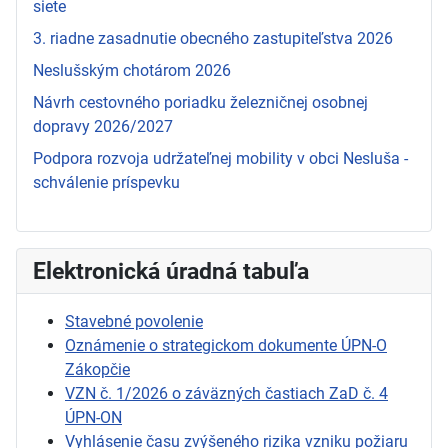
siete
3. riadne zasadnutie obecného zastupiteľstva 2026
Neslušským chotárom 2026
Návrh cestovného poriadku železničnej osobnej
dopravy 2026/2027
Podpora rozvoja udržateľnej mobility v obci Nesluša -
schválenie príspevku
Elektronická úradná tabuľa
Stavebné povolenie
Oznámenie o strategickom dokumente ÚPN-O
Zákopčie
VZN č. 1/2026 o záväzných častiach ZaD č. 4
ÚPN-ON
Vyhlásenie času zvýšeného rizika vzniku požiaru