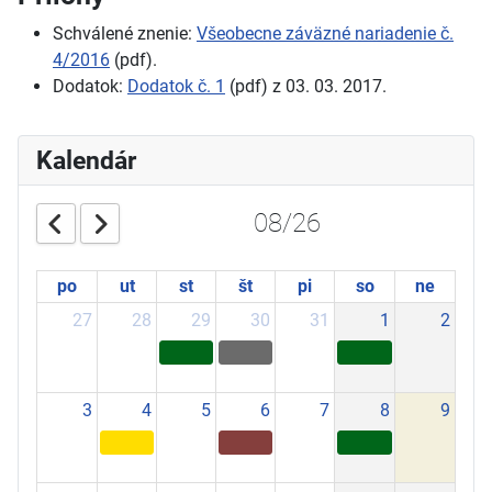
Schválené znenie:
Všeobecne záväzné nariadenie č.
4/2016
(pdf).
Dodatok:
Dodatok č. 1
(pdf) z 03. 03. 2017.
Kalendár
08/26
po
ut
st
št
pi
so
ne
27
28
29
30
31
1
2
3
4
5
6
7
8
9