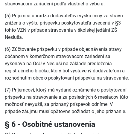
stravovacom zariadení podľa vlastného výberu.
(5) Príjemca uhrádza dodávateľovi výšku ceny za stravu
zníženú o výšku príspevku poskytovateľa uvedenú v §3
tohto VZN v prípade stravovania v školskej jedálni ZŠ
Nesluša.
(6) Zúčtovanie príspevku v prípade objednávania stravy
občanom v komerčnom stravovacom zariadení sa
vykonáva na OcÚ v Nesluši na základe predloženia
registračného bločka, ktorý bol vystavený dodávateľom a
rozhodnutím obce o poskytovaní príspevku na stravovanie.
(7) Príjemcovi, ktorý má vydané oznámenie o poskytovaní
príspevku na stravovanie a za posledných 6 mesiacov túto
možnosť nevyužil, sa priznaný príspevok odníme. V
prípade záujmu musí opätovne požiadať o jeho priznanie.
§ 6 - Osobitné ustanovenia