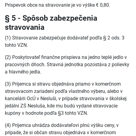
Príspevok obce na stravovanie je vo výške € 0,80.
§ 5 - Spôsob zabezpečenia
stravovania
(1) Stravovanie zabezpečuje dodávateľ podľa § 2 ods. 3
tohto VZN.
(2) Poskytovateľ finančne prispieva na jedno teplé jedlo v
pracovných dňoch. Stravná jednotka pozostáva z polievky
a hlavného jedla.
(3) Príjemca si stravu objednáva priamo v komerčnom
stravovacom zariadení podľa vlastného výberu, alebo v
kancelárii OcÚ v Nesluši, v prípade stravovania v školskej
jedálni ZŚ Nesluša, kde mu budú vydané stravovacie
kupóny v hodnote podľa §3 tohto VZN.
(4) Príjemca uhrádza dodávateľovi plnú výšku ceny, v
prípade, že si občan stravu objednáva v komerčnom