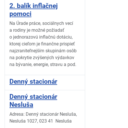
2. balík inflačnej
pomoci
Na Úrade práce, sociálnych vecí
a
rodiny je možné požiadať
o
jednorazovú inflačnú dotáciu,
ktorej cieľom je finančne prispieť
najzraniteľnejším skupinám osôb
na pokrytie zvýšených výdavkov
na bývanie, energie, stravu a
pod.
Denný stacionár
Denný stacionár
Nesluša
Adresa: Denný stacionár Nesluša,
Nesluša 1027, 023 41 Nesluša