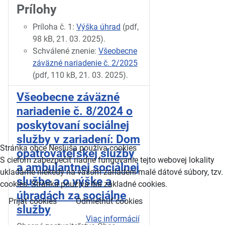
Prílohy
Príloha č. 1:
Výška úhrad
(pdf,
98 kB, 21. 03. 2025).
Schválené znenie:
Všeobecne
záväzné nariadenie č. 2/2025
(pdf, 110 kB, 21. 03. 2025).
Všeobecne záväzné
nariadenie č. 8/2024 o
poskytovaní sociálnej
služby v zariadení: Dom
Stránka obce Nesluša používa cookies
opatrovateľskej služby
S cieľom zabezpečiť riadne fungovanie tejto webovej lokality
a ambulantnej sociálnej
ukladáme niekedy na vašom zariadení malé dátové súbory, tzv.
službe a o výške a
cookies. Stránka používa iba základné cookies.
úhradách za sociálne
Prijať cookies
Odmietnuť cookies
služby
Viac informácií