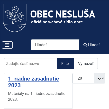
Vyhľadávanie
Hľadať...
Zadajte časť názvu
Filter
Vymazať
Zobrazené položky
1. riadne zasadnutie
2023
Materiály na 1. riadne zasadnutie
2023.