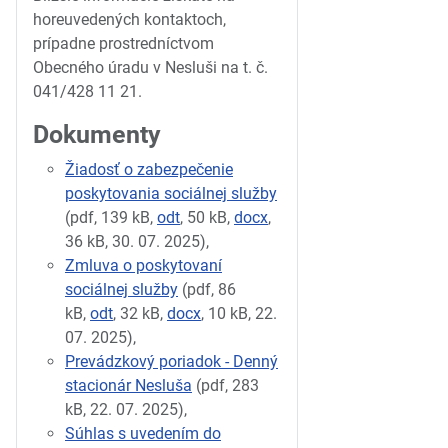
horeuvedených kontaktoch,
prípadne prostredníctvom
Obecného úradu v Nesluši na t. č.
041/428 11 21.
Dokumenty
Žiadosť o zabezpečenie
poskytovania sociálnej služby
(pdf, 139 kB,
odt
, 50 kB,
docx
,
36 kB, 30. 07. 2025),
Zmluva o poskytovaní
sociálnej služby
(pdf, 86
kB,
odt
, 32 kB,
docx
, 10 kB, 22.
07. 2025),
Prevádzkový poriadok - Denný
stacionár Nesluša
(pdf, 283
kB, 22. 07. 2025),
Súhlas s uvedením do