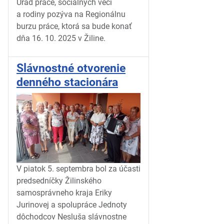
Úrad práce, sociálnych vecí
a
rodiny pozýva na Regionálnu
burzu práce, ktorá sa bude konať
dňa 16.
10.
2025 v
Žiline.
Slávnostné otvorenie
denného stacionára
V
piatok 5.
septembra bol za účasti
predsedníčky Žilinského
samosprávneho kraja Eriky
Jurinovej a
spolupráce Jednoty
dôchodcov Nesluša slávnostne