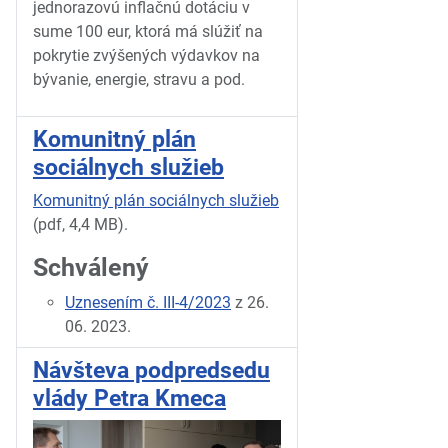
jednorazovú inflačnú dotáciu v
sume 100 eur, ktorá má slúžiť na
pokrytie zvýšených výdavkov na
bývanie, energie, stravu a pod.
Komunitný plán
sociálnych služieb
Komunitný plán sociálnych služieb
(pdf, 4,4 MB).
Schválený
Uznesením č. III-4/2023
z 26.
06. 2023.
Návšteva podpredsedu
vlády Petra Kmeca