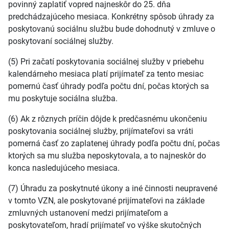
povinný zaplatiť vopred najneskôr do 25. dňa
predchádzajúceho mesiaca. Konkrétny spôsob úhrady za
poskytovanú sociálnu službu bude dohodnutý v zmluve o
poskytovaní sociálnej služby.
(5) Pri začatí poskytovania sociálnej služby v priebehu
kalendárneho mesiaca platí prijímateľ za tento mesiac
pomernú časť úhrady podľa počtu dní, počas ktorých sa
mu poskytuje sociálna služba.
(6) Ak z rôznych príčin dôjde k predčasnému ukončeniu
poskytovania sociálnej služby, prijímateľovi sa vráti
pomerná časť zo zaplatenej úhrady podľa počtu dní, počas
ktorých sa mu služba neposkytovala, a to najneskôr do
konca nasledujúceho mesiaca.
(7) Úhradu za poskytnuté úkony a iné činnosti neupravené
v tomto VZN, ale poskytované prijímateľovi na základe
zmluvných ustanovení medzi prijímateľom a
poskytovateľom, hradí prijímateľ vo výške skutočných