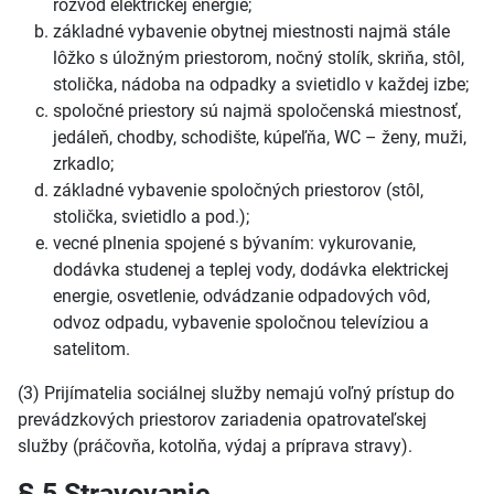
rozvod elektrickej energie;
základné vybavenie obytnej miestnosti najmä stále
lôžko s úložným priestorom, nočný stolík, skriňa, stôl,
stolička, nádoba na odpadky a svietidlo v každej izbe;
spoločné priestory sú najmä spoločenská miestnosť,
jedáleň, chodby, schodište, kúpeľňa, WC – ženy, muži,
zrkadlo;
základné vybavenie spoločných priestorov (stôl,
stolička, svietidlo a pod.);
vecné plnenia spojené s bývaním: vykurovanie,
dodávka studenej a teplej vody, dodávka elektrickej
energie, osvetlenie, odvádzanie odpadových vôd,
odvoz odpadu, vybavenie spoločnou televíziou a
satelitom.
(3) Prijímatelia sociálnej služby nemajú voľný prístup do
prevádzkových priestorov zariadenia opatrovateľskej
služby (práčovňa, kotolňa, výdaj a príprava stravy).
§ 5 Stravovanie