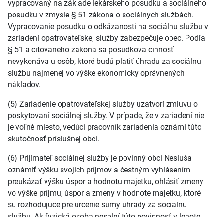
vypracovaný na základe lekárskeho posudku a sociálneho
posudku v zmysle § 51 zákona o sociálnych službách.
Vypracovanie posudku o odkázanosti na sociálnu službu v
zariadení opatrovateľskej služby zabezpečuje obec. Podľa
§ 51 a citovaného zákona sa posudková činnosť
nevykonáva u osôb, ktoré budú platiť úhradu za sociálnu
službu najmenej vo výške ekonomicky oprávnených
nákladov.
(5) Zariadenie opatrovateľskej služby uzatvorí zmluvu o
poskytovaní sociálnej služby. V prípade, že v zariadení nie
je voľné miesto, vedúci pracovník zariadenia oznámi túto
skutočnosť príslušnej obci.
(6) Prijímateľ sociálnej služby je povinný obci Nesluša
oznámiť výšku svojich príjmov a čestným vyhlásením
preukázať výšku úspor a hodnotu majetku, ohlásiť zmeny
vo výške príjmu, úspor a zmeny v hodnote majetku, ktoré
sú rozhodujúce pre určenie sumy úhrady za sociálnu
službu. Ak fyzická osoba nesplní túto povinnosť v lehote