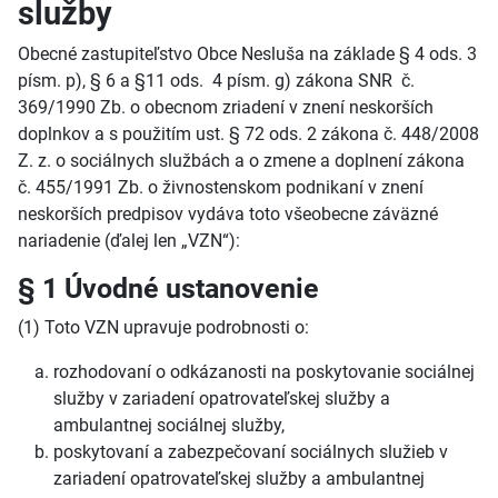
služby
Obecné zastupiteľstvo Obce Nesluša na základe § 4 ods. 3
písm. p), § 6 a §11 ods. 4 písm. g) zákona SNR č.
369/1990 Zb. o obecnom zriadení v znení neskorších
doplnkov a s použitím ust. § 72 ods. 2 zákona č. 448/2008
Z. z. o sociálnych službách a o zmene a doplnení zákona
č. 455/1991 Zb. o živnostenskom podnikaní v znení
neskorších predpisov vydáva toto všeobecne záväzné
nariadenie (ďalej len „VZN“):
§ 1 Úvodné ustanovenie
(1) Toto VZN upravuje podrobnosti o:
rozhodovaní o odkázanosti na poskytovanie sociálnej
služby v zariadení opatrovateľskej služby a
ambulantnej sociálnej služby,
poskytovaní a zabezpečovaní sociálnych služieb v
zariadení opatrovateľskej služby a ambulantnej