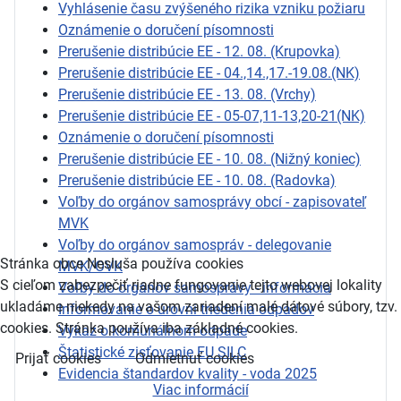
Vyhlásenie času zvýšeného rizika vzniku požiaru
Oznámenie o doručení písomnosti
Prerušenie distribúcie EE - 12. 08. (Krupovka)
Prerušenie distribúcie EE - 04.,14.,17.-19.08.(NK)
Prerušenie distribúcie EE - 13. 08. (Vrchy)
Prerušenie distribúcie EE - 05-07,11-13,20-21(NK)
Oznámenie o doručení písomnosti
Prerušenie distribúcie EE - 10. 08. (Nižný koniec)
Prerušenie distribúcie EE - 10. 08. (Radovka)
Voľby do orgánov samosprávy obcí - zapisovateľ
MVK
Voľby do orgánov samospráv - delegovanie
Stránka obce Nesluša používa cookies
MVK/OVK
S cieľom zabezpečiť riadne fungovanie tejto webovej lokality
Voľby do orgánov samosprávy - informácia
ukladáme niekedy na vašom zariadení malé dátové súbory, tzv.
Informovanie o úrovni triedenia odpadov
cookies. Stránka používa iba základné cookies.
Výkaz o komunálnom odpade
Štatistické zisťovanie EU SILC
Prijať cookies
Odmietnuť cookies
Evidencia štandardov kvality - voda 2025
Viac informácií