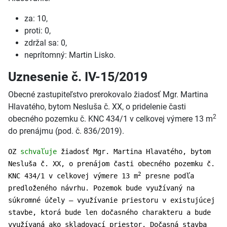
za: 10,
proti: 0,
zdržal sa: 0,
neprítomný: Martin Lisko.
Uznesenie č. IV-15/2019
Obecné zastupiteľstvo prerokovalo žiadosť Mgr. Martina
Hlavatého, bytom Nesluša č. XX, o pridelenie časti
2
obecného pozemku č. KNC 434/1 v celkovej výmere 13 m
do prenájmu (pod. č. 836/2019).
OZ
schvaľuje
žiadosť Mgr. Martina Hlavatého, bytom
Nesluša č. XX, o prenájom časti obecného pozemku č.
2
KNC 434/1 v celkovej výmere 13 m
presne podľa
predloženého návrhu. Pozemok bude využívaný na
súkromné účely – využívanie priestoru v existujúcej
stavbe, ktorá bude len dočasného charakteru a bude
využívaná ako skladovací priestor. Dočasná stavba