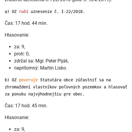
a) OZ
ruší
uznesenie č. I-22/2018.
Čas: 17 hod. 44 min.
Hlasovanie:
za: 9,
proti: 0,
zdržal sa: Mgr. Peter Piják,
neprítomný: Martin Lisko.
b) OZ
poveruje
štatutára obce zúčastniť sa na
zhromaždení vlastníkov poľovných pozemkov a hlasovať
za ponuku najvýhodnejšiu pre obec.
Čas: 17 hod. 45 min.
Hlasovanie:
za: 9,