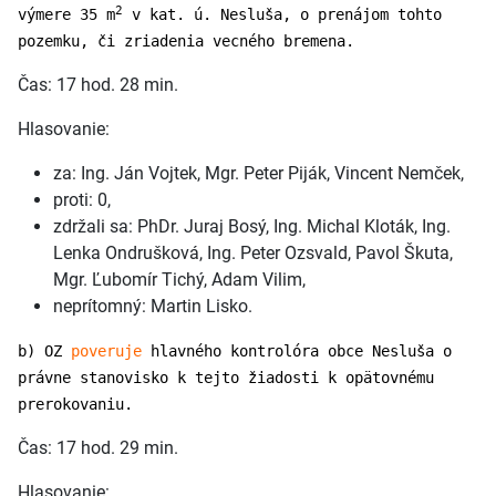
2
výmere 35 m
v kat. ú. Nesluša, o prenájom tohto
pozemku, či zriadenia vecného bremena.
Čas: 17 hod. 28 min.
Hlasovanie:
za: Ing. Ján Vojtek, Mgr. Peter Piják, Vincent Nemček,
proti: 0,
zdržali sa: PhDr. Juraj Bosý, Ing. Michal Kloták, Ing.
Lenka Ondrušková, Ing. Peter Ozsvald, Pavol Škuta,
Mgr. Ľubomír Tichý, Adam Vilim,
neprítomný: Martin Lisko.
b) OZ
poveruje
hlavného kontrolóra obce Nesluša o
právne stanovisko k tejto žiadosti k opätovnému
prerokovaniu.
Čas: 17 hod. 29 min.
Hlasovanie: