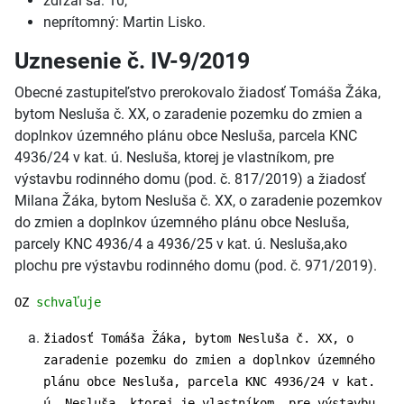
zdržal sa: 10,
neprítomný: Martin Lisko.
Uznesenie č. IV-9/2019
Obecné zastupiteľstvo prerokovalo žiadosť Tomáša Žáka,
bytom Nesluša č. XX, o zaradenie pozemku do zmien a
doplnkov územného plánu obce Nesluša, parcela KNC
4936/24 v kat. ú. Nesluša, ktorej je vlastníkom, pre
výstavbu rodinného domu (pod. č. 817/2019) a žiadosť
Milana Žáka, bytom Nesluša č. XX, o zaradenie pozemkov
do zmien a doplnkov územného plánu obce Nesluša,
parcely KNC 4936/4 a 4936/25 v kat. ú. Nesluša,ako
plochu pre výstavbu rodinného domu (pod. č. 971/2019).
OZ
schvaľuje
žiadosť Tomáša Žáka, bytom Nesluša č. XX, o
zaradenie pozemku do zmien a doplnkov územného
plánu obce Nesluša, parcela KNC 4936/24 v kat.
ú. Nesluša, ktorej je vlastníkom, pre výstavbu