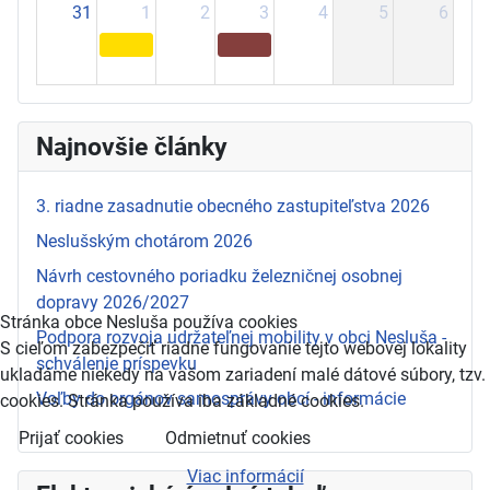
31
1
2
3
4
5
6
Najnovšie články
3. riadne zasadnutie obecného zastupiteľstva 2026
Neslušským chotárom 2026
Návrh cestovného poriadku železničnej osobnej
dopravy 2026/2027
Stránka obce Nesluša používa cookies
Podpora rozvoja udržateľnej mobility v obci Nesluša -
S cieľom zabezpečiť riadne fungovanie tejto webovej lokality
schválenie príspevku
ukladáme niekedy na vašom zariadení malé dátové súbory, tzv.
Voľby do orgánov samosprávy obcí - informácie
cookies. Stránka používa iba základné cookies.
Prijať cookies
Odmietnuť cookies
Viac informácií