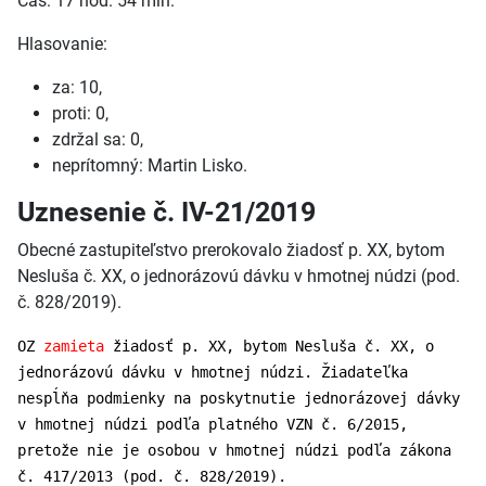
Čas: 17 hod. 54 min.
Hlasovanie:
za: 10,
proti: 0,
zdržal sa: 0,
neprítomný: Martin Lisko.
Uznesenie č. IV-21/2019
Obecné zastupiteľstvo prerokovalo žiadosť p. XX, bytom
Nesluša č. XX, o jednorázovú dávku v hmotnej núdzi (pod.
č. 828/2019).
OZ
zamieta
žiadosť p. XX, bytom Nesluša č. XX, o
jednorázovú dávku v hmotnej núdzi. Žiadateľka
nespĺňa podmienky na poskytnutie jednorázovej dávky
v hmotnej núdzi podľa platného VZN č. 6/2015,
pretože nie je osobou v hmotnej núdzi podľa zákona
č. 417/2013 (pod. č. 828/2019).