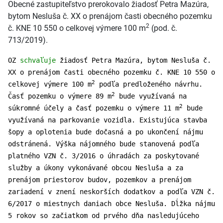
Obecné zastupiteľstvo prerokovalo žiadosť Petra Mazúra,
bytom Nesluša č. XX o prenájom časti obecného pozemku
2
č. KNE 10 550 o celkovej výmere 100 m
(pod. č.
713/2019).
OZ
schvaľuje
žiadosť Petra Mazúra, bytom Nesluša č.
XX o prenájom časti obecného pozemku č. KNE 10 550 o
2
celkovej výmere 100 m
podľa predloženého návrhu.
2
Časť pozemku o výmere 89 m
bude využívaná na
2
súkromné účely a časť pozemku o výmere 11 m
bude
využívaná na parkovanie vozidla. Existujúca stavba
šopy a oplotenia bude dočasná a po ukončení nájmu
odstránená. Výška nájomného bude stanovená podľa
platného VZN č. 3/2016 o úhradách za poskytované
služby a úkony vykonávané obcou Nesluša a za
prenájom priestorov budov, pozemkov a prenájom
zariadení v znení neskorších dodatkov a podľa VZN č.
6/2017 o miestnych daniach obce Nesluša. Dĺžka nájmu
5 rokov so začiatkom od prvého dňa nasledujúceho