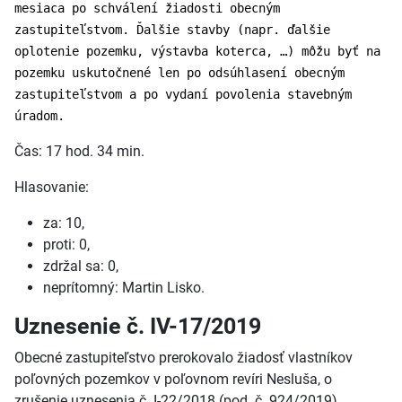
mesiaca po schválení žiadosti obecným
zastupiteľstvom. Ďalšie stavby (napr. ďalšie
oplotenie pozemku, výstavba koterca, …) môžu byť na
pozemku uskutočnené len po odsúhlasení obecným
zastupiteľstvom a po vydaní povolenia stavebným
úradom.
Čas: 17 hod. 34 min.
Hlasovanie:
za: 10,
proti: 0,
zdržal sa: 0,
neprítomný: Martin Lisko.
Uznesenie č. IV-17/2019
Obecné zastupiteľstvo prerokovalo žiadosť vlastníkov
poľovných pozemkov v poľovnom revíri Nesluša, o
zrušenie uznesenia č. I-22/2018 (pod. č. 924/2019).