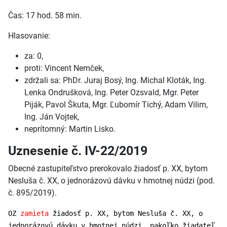
Čas: 17 hod. 58 min.
Hlasovanie:
za: 0,
proti: Vincent Nemček,
zdržali sa: PhDr. Juraj Bosý, Ing. Michal Kloták, Ing.
Lenka Ondrušková, Ing. Peter Ozsvald, Mgr. Peter
Piják, Pavol Škuta, Mgr. Ľubomír Tichý, Adam Vilim,
Ing. Ján Vojtek,
neprítomný: Martin Lisko.
Uznesenie č. IV-22/2019
Obecné zastupiteľstvo prerokovalo žiadosť p. XX, bytom
Nesluša č. XX, o jednorázovú dávku v hmotnej núdzi (pod.
č. 895/2019).
OZ
zamieta
žiadosť p. XX, bytom Nesluša č. XX, o
jednorázovú dávku v hmotnej núdzi, nakoľko žiadateľ