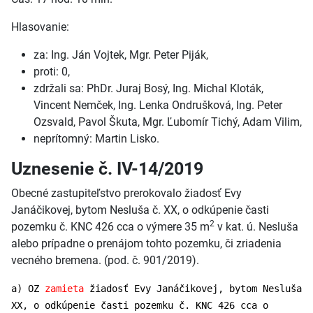
Hlasovanie:
za: Ing. Ján Vojtek, Mgr. Peter Piják,
proti: 0,
zdržali sa: PhDr. Juraj Bosý, Ing. Michal Kloták,
Vincent Nemček, Ing. Lenka Ondrušková, Ing. Peter
Ozsvald, Pavol Škuta, Mgr. Ľubomír Tichý, Adam Vilim,
neprítomný: Martin Lisko.
Uznesenie č. IV-14/2019
Obecné zastupiteľstvo prerokovalo žiadosť Evy
Janáčikovej, bytom Nesluša č. XX, o odkúpenie časti
2
pozemku č. KNC 426 cca o výmere 35 m
v kat. ú. Nesluša
alebo prípadne o prenájom tohto pozemku, či zriadenia
vecného bremena. (pod. č. 901/2019).
a) OZ
zamieta
žiadosť Evy Janáčikovej, bytom Nesluša
XX, o odkúpenie časti pozemku č. KNC 426 cca o