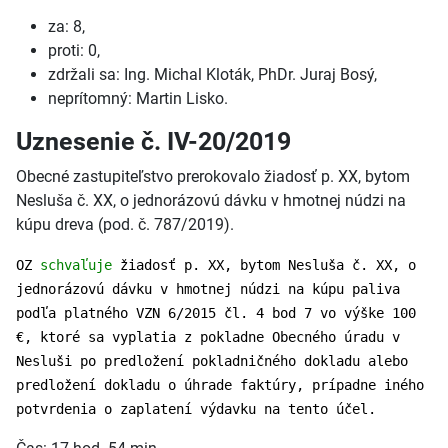
za: 8,
proti: 0,
zdržali sa: Ing. Michal Kloták, PhDr. Juraj Bosý,
neprítomný: Martin Lisko.
Uznesenie č. IV-20/2019
Obecné zastupiteľstvo prerokovalo žiadosť p. XX, bytom
Nesluša č. XX, o jednorázovú dávku v hmotnej núdzi na
kúpu dreva (pod. č. 787/2019).
OZ
schvaľuje
žiadosť p. XX, bytom Nesluša č. XX, o
jednorázovú dávku v hmotnej núdzi na kúpu paliva
podľa platného VZN 6/2015 čl. 4 bod 7 vo výške 100
€, ktoré sa vyplatia z pokladne Obecného úradu v
Nesluši po predložení pokladničného dokladu alebo
predložení dokladu o úhrade faktúry, prípadne iného
potvrdenia o zaplatení výdavku na tento účel.