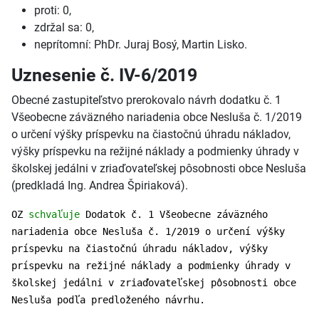
proti: 0,
zdržal sa: 0,
neprítomní: PhDr. Juraj Bosý, Martin Lisko.
Uznesenie č. IV-6/2019
Obecné zastupiteľstvo prerokovalo návrh dodatku č. 1
Všeobecne záväzného nariadenia obce Nesluša č. 1/2019
o určení výšky príspevku na čiastočnú úhradu nákladov,
výšky príspevku na režijné náklady a podmienky úhrady v
školskej jedálni v zriaďovateľskej pôsobnosti obce Nesluša
(predkladá Ing. Andrea Špiriaková).
OZ
schvaľuje
Dodatok č. 1 Všeobecne záväzného
nariadenia obce Nesluša č. 1/2019 o určení výšky
príspevku na čiastočnú úhradu nákladov, výšky
príspevku na režijné náklady a podmienky úhrady v
školskej jedálni v zriaďovateľskej pôsobnosti obce
Nesluša podľa predloženého návrhu.