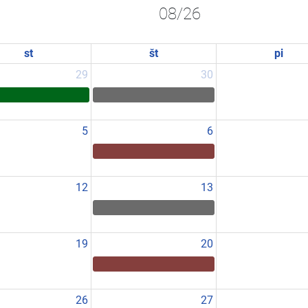
08/26
st
št
pi
29
30
5
6
12
13
19
20
26
27