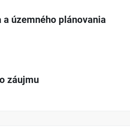
a a územného plánovania
ho záujmu