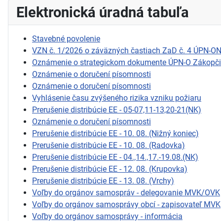
Elektronická úradná tabuľa
Stavebné povolenie
VZN č. 1/2026 o záväzných častiach ZaD č. 4 ÚPN-O
Oznámenie o strategickom dokumente ÚPN-O Zákopč
Oznámenie o doručení písomnosti
Oznámenie o doručení písomnosti
Vyhlásenie času zvýšeného rizika vzniku požiaru
Prerušenie distribúcie EE - 05-07,11-13,20-21(NK)
Oznámenie o doručení písomnosti
Prerušenie distribúcie EE - 10. 08. (Nižný koniec)
Prerušenie distribúcie EE - 10. 08. (Radovka)
Prerušenie distribúcie EE - 04.,14.,17.-19.08.(NK)
Prerušenie distribúcie EE - 12. 08. (Krupovka)
Prerušenie distribúcie EE - 13. 08. (Vrchy)
Voľby do orgánov samospráv - delegovanie MVK/OVK
Voľby do orgánov samosprávy obcí - zapisovateľ MVK
Voľby do orgánov samosprávy - informácia