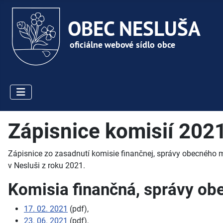
Zápisnice komisií 202
Zápisnice zo zasadnutí komisie finančnej, správy obecného m
v Nesluši z roku 2021.
Komisia finančná, správy obe
17. 02. 2021
(pdf),
23. 06. 2021
(pdf),