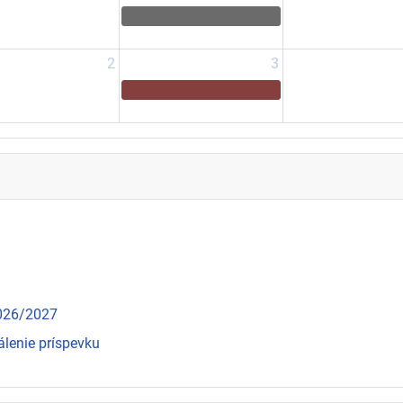
2
3
2026/2027
álenie príspevku