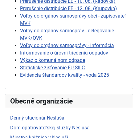
Prerušenie distribúcie EE - 10. 08. (Radovka)
Prerušenie distribúcie EE - 12. 08. (Krupovka)
Voľby do orgánov samosprávy obcí - zapisovateľ
MVK
Voľby do orgánov samospráv - delegovanie
MVK/OVK
Voľby do orgánov samosprávy - informácia
Informovanie o úrovni triedenia odpadov
Výkaz o komunálnom odpade
Štatistické zisťovanie EU SILC
Evidencia štandardov kvality - voda 2025
Obecné organizácie
Denný stacionár Nesluša
Dom opatrovateľskej služby Nesluša
Miestna knižnica v Nesluši