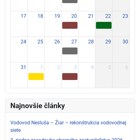
17
18
19
20
21
22
23
24
25
26
27
28
29
30
31
1
2
3
4
5
6
Najnovšie články
Vodovod Nesluša – Žiar – rekonštrukcia vodovodnej
siete