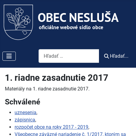
Vyhľadávanie
Hľadať...
1. riadne zasadnutie 2017
Materiály na 1. riadne zasadnutie 2017.
Schválené
uznesenia
,
zápisnica
,
rozpočet obce na roky 2017 - 2019
,
Všeobecne záväzné nariadenie č. 1/2017, ktorým sa