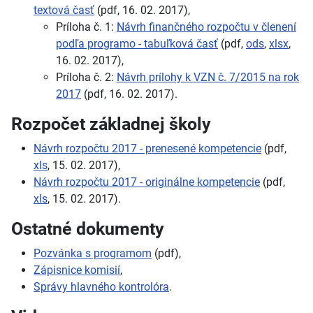
textová časť
(pdf, 16. 02. 2017),
Príloha č. 1:
Návrh finančného rozpočtu v členení
podľa programo - tabuľková časť
(pdf,
ods
,
xlsx
,
16. 02. 2017),
Príloha č. 2:
Návrh prílohy k VZN č. 7/2015 na rok
2017
(pdf, 16. 02. 2017).
Rozpočet základnej školy
Návrh rozpočtu 2017 - prenesené kompetencie
(pdf,
xls
, 15. 02. 2017),
Návrh rozpočtu 2017 - originálne kompetencie
(pdf,
xls
, 15. 02. 2017).
Ostatné dokumenty
Pozvánka s programom
(pdf),
Zápisnice komisií
,
Správy hlavného kontrolóra
.