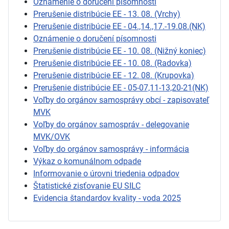
Oznámenie o doručení písomnosti
Prerušenie distribúcie EE - 13. 08. (Vrchy)
Prerušenie distribúcie EE - 04.,14.,17.-19.08.(NK)
Oznámenie o doručení písomnosti
Prerušenie distribúcie EE - 10. 08. (Nižný koniec)
Prerušenie distribúcie EE - 10. 08. (Radovka)
Prerušenie distribúcie EE - 12. 08. (Krupovka)
Prerušenie distribúcie EE - 05-07,11-13,20-21(NK)
Voľby do orgánov samosprávy obcí - zapisovateľ
MVK
Voľby do orgánov samospráv - delegovanie
MVK/OVK
Voľby do orgánov samosprávy - informácia
Výkaz o komunálnom odpade
Informovanie o úrovni triedenia odpadov
Štatistické zisťovanie EU SILC
Evidencia štandardov kvality - voda 2025