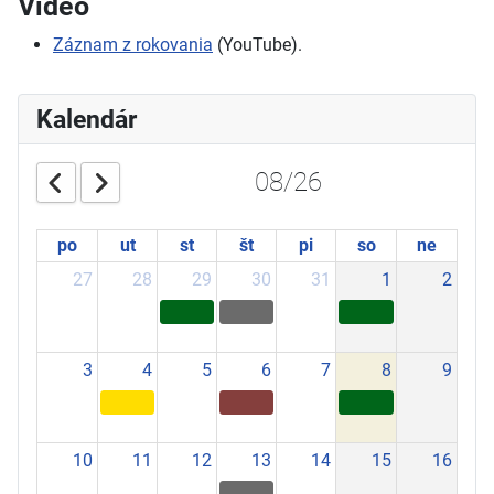
Video
Záznam z rokovania
(YouTube).
Kalendár
08/26
po
ut
st
št
pi
so
ne
27
28
29
30
31
1
2
3
4
5
6
7
8
9
10
11
12
13
14
15
16