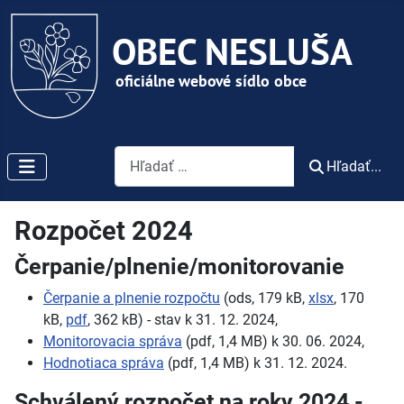
Vyhľadávanie
Hľadať...
Rozpočet 2024
Čerpanie/plnenie/monitorovanie
Čerpanie a plnenie rozpočtu
(ods, 179 kB,
xlsx
, 170
kB,
pdf
, 362 kB) - stav k 31. 12. 2024,
Monitorovacia správa
(pdf, 1,4 MB) k 30. 06. 2024,
Hodnotiaca správa
(pdf, 1,4 MB) k 31. 12. 2024.
Schválený rozpočet na roky 2024 -