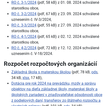
RO č. 3-1/2024
(pdf, 58 kB) z 01. 08. 2024 schválené
starostkou obce,
RO č. 3-2/2024
(pdf, 67 kB) z 23. 09. 2024 schválené
uznesením č. IV-3/2024,
RO č. 3-3/2024
(pdf, 55 kB) z 27. 09. 2024 schválené
starostkou obce,
RO č. 4-1/2024
(pdf, 65 kB) z 02. 12. 2024 schválené
starostkou obce,
RO č. 4-2/2024
(pdf, 72 kB) z 12. 12. 2024 schválené
uznesením č. V-18/2024.
Rozpočet rozpočtových organizácií
Základná škola s materskou školou
(pdf, 78 kB,
ods
,
34 kB,
xlsx
, 17 kB),
Dotácia pre rok 2024 na prevádzku, mzdy a správu
objektov na dieťa základnej školy, materskej školy a
školských zariadení v zriaďovateľskej pôsobnosti obce
z podielových daní; transferov zo štátneho rozpočtu a