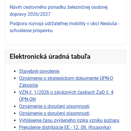
Návrh cestovného poriadku železničnej osobnej
dopravy 2026/2027
Podpora rozvoja udržateľnej mobility v obci Nesluša -
schválenie príspevku
Elektronická úradná tabuľa
Stavebné povolenie
Oznámenie o strategickom dokumente ÚPN-O
Zákopčie
VZN č. 1/2026 o záväzných častiach ZaD č. 4
ÚPN-ON
Oznámenie o doručení písomnosti
Oznámenie o doručení písomnosti
Vyhlásenie času zvýšeného rizika vzniku požiaru
Prerušenie distribúcie EE - 12. 08. (Krupovka)