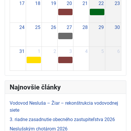
17
18
19
20
21
22
23
24
25
26
27
28
29
30
31
1
2
3
4
5
6
Najnovšie články
Vodovod Nesluša – Žiar – rekonštrukcia vodovodnej
siete
3. riadne zasadnutie obecného zastupiteľstva 2026
Neslušským chotárom 2026