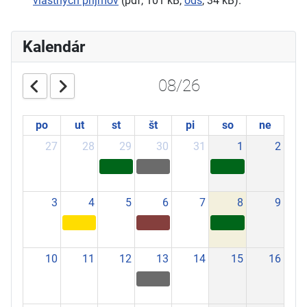
vlastných príjmov
(pdf, 101 kB,
ods
, 34 kB).
Kalendár
08/26
po
ut
st
št
pi
so
ne
27
28
29
30
31
1
2
3
4
5
6
7
8
9
10
11
12
13
14
15
16