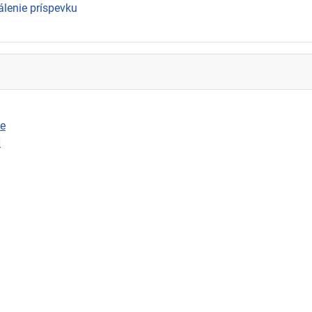
álenie príspevku
ie
N