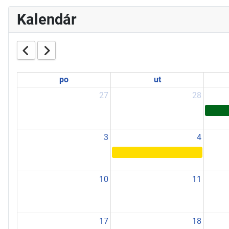
Kalendár
po
ut
27
28
3
4
10
11
17
18