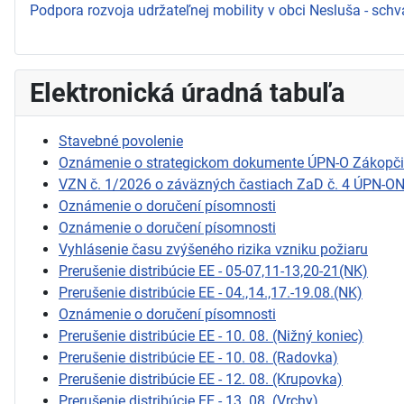
Podpora rozvoja udržateľnej mobility v obci Nesluša - schv
Elektronická úradná tabuľa
Stavebné povolenie
Oznámenie o strategickom dokumente ÚPN-O Zákopč
VZN č. 1/2026 o záväzných častiach ZaD č. 4 ÚPN-O
Oznámenie o doručení písomnosti
Oznámenie o doručení písomnosti
Vyhlásenie času zvýšeného rizika vzniku požiaru
Prerušenie distribúcie EE - 05-07,11-13,20-21(NK)
Prerušenie distribúcie EE - 04.,14.,17.-19.08.(NK)
Oznámenie o doručení písomnosti
Prerušenie distribúcie EE - 10. 08. (Nižný koniec)
Prerušenie distribúcie EE - 10. 08. (Radovka)
Prerušenie distribúcie EE - 12. 08. (Krupovka)
Prerušenie distribúcie EE - 13. 08. (Vrchy)