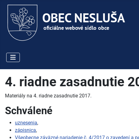
4. riadne zasadnutie 
Materiály na 4. riadne zasadnutie 2017.
Schválené
uznesenia
,
zápisnica
,
Všeobecne záväzné nariadenie č. 4/2017 o zavedení a po