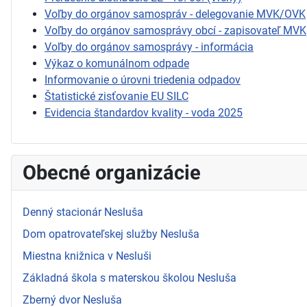
Voľby do orgánov samospráv - delegovanie MVK/OVK
Voľby do orgánov samosprávy obcí - zapisovateľ MVK
Voľby do orgánov samosprávy - informácia
Výkaz o komunálnom odpade
Informovanie o úrovni triedenia odpadov
Štatistické zisťovanie EU SILC
Evidencia štandardov kvality - voda 2025
Obecné organizácie
Denný stacionár Nesluša
Dom opatrovateľskej služby Nesluša
Miestna knižnica v Nesluši
Základná škola s materskou školou Nesluša
Zberný dvor Nesluša