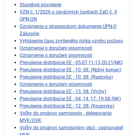
Stavebné povolenie
VZN č. 1/2026 o záväzných častiach ZaD č. 4
ÚPN-ON
Oznámenie o strategickom dokumente ÚPN-O
Zákopčie
Vyhlásenie času zvýšeného rizika vzniku požiaru
Oznámenie o doručení písomnosti
Oznámenie o doručení písomnosti
Prerušenie distribúcie EE - 05-07,11-13,20-21(NK)
Prerušenie distribúcie EE - 10. 08. (Nižný koniec)
Prerušenie distribúcie EE - 10. 08. (Radovka)
Oznámenie o doručení písomnosti
Prerušenie distribúcie EE - 13. 08. (Vrchy)
Prerušenie distribúcie EE - 04.,14.,17.-19.08.(NK)
Prerušenie distribúcie EE - 12. 08. (Krupovka)
Voľby do orgánov samospráv - delegovanie
MVK/OVK
Voľby do orgánov samosprávy obcí - zapisovateľ
MVK