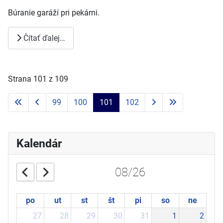
Búranie garáží pri pekárni.
Čítať ďalej…
Strana 101 z 109
99
100
101
102
Kalendár
08/26
po
ut
st
št
pi
so
ne
27
28
29
30
31
1
2