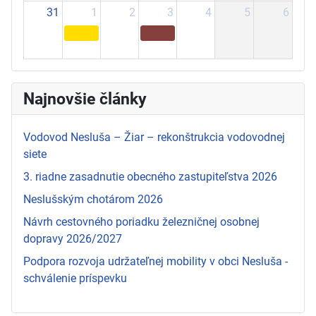
31
1
2
3
4
5
6
Najnovšie články
Vodovod Nesluša – Žiar – rekonštrukcia vodovodnej
siete
3. riadne zasadnutie obecného zastupiteľstva 2026
Neslušským chotárom 2026
Návrh cestovného poriadku železničnej osobnej
dopravy 2026/2027
Podpora rozvoja udržateľnej mobility v obci Nesluša -
schválenie príspevku