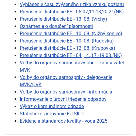
Vyhlásenie času zvýšeného rizika vzniku požiaru
Prerušenie distribúcie EE - 05-07,11-13,20-21(NK)
Prerušenie distribúcie EE - 13. 08. (Vrchy)
Oznámenie o doručení písomnosti
Prerušenie distribúcie EE - 10. 08. (Nižný koniec)
Prerušenie distribúcie EE - 10. 08. (Radovka)
Prerušenie distribúcie EE - 12. 08. (Krupovka)
Prerušenie distribúcie EE - 04.,14.,17.-19.08.(NK)
Voľby do orgánov samosprávy obcí - zapisovateľ
MVK
Voľby do orgánov samospráv - delegovanie
MVK/OVK
Voľby do orgánov samosprávy - informácia
Informovanie o úrovni triedenia odpadov
Výkaz o komunálnom odpade
Štatistické zisťovanie EU SILC
Evidencia štandardov kvality - voda 2025