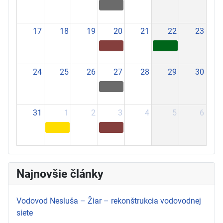
17
18
19
20
21
22
23
24
25
26
27
28
29
30
31
1
2
3
4
5
6
Najnovšie články
Vodovod Nesluša – Žiar – rekonštrukcia vodovodnej
siete