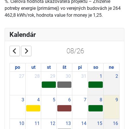
%. Cieľová hodnota ukazovateľa projektu – Zníženie
potreby energie (primárnej) vo verejných budovách je 264
462,8 kWh/rok, hodnota value for money je 1,25.
Kalendár
08/26
po
ut
st
št
pi
so
ne
27
28
29
30
31
1
2
3
4
5
6
7
8
9
10
11
12
13
14
15
16