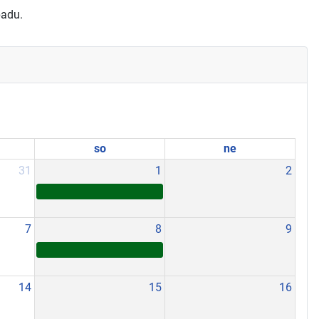
padu.
so
ne
31
1
2
7
8
9
14
15
16