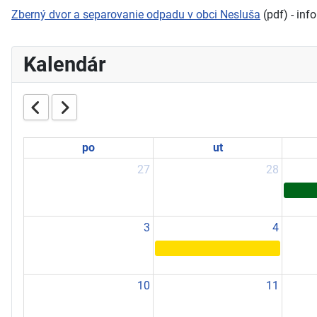
Zberný dvor a separovanie odpadu v obci Nesluša
(pdf) - in
Kalendár
po
ut
27
28
3
4
10
11