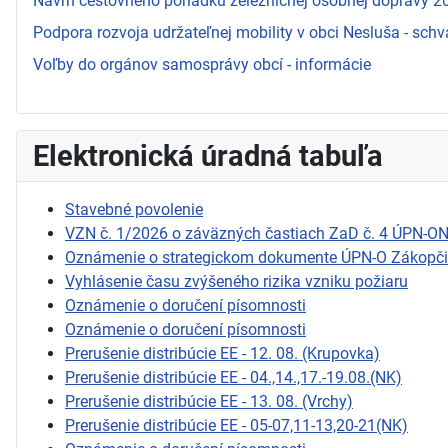
Návrh cestovného poriadku železničnej osobnej dopravy 
Podpora rozvoja udržateľnej mobility v obci Nesluša - schv
Voľby do orgánov samosprávy obcí - informácie
Elektronická úradná tabuľa
Stavebné povolenie
VZN č. 1/2026 o záväzných častiach ZaD č. 4 ÚPN-O
Oznámenie o strategickom dokumente ÚPN-O Zákopč
Vyhlásenie času zvýšeného rizika vzniku požiaru
Oznámenie o doručení písomnosti
Oznámenie o doručení písomnosti
Prerušenie distribúcie EE - 12. 08. (Krupovka)
Prerušenie distribúcie EE - 04.,14.,17.-19.08.(NK)
Prerušenie distribúcie EE - 13. 08. (Vrchy)
Prerušenie distribúcie EE - 05-07,11-13,20-21(NK)