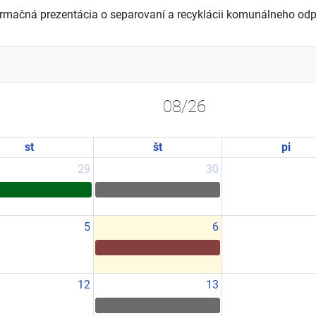
formačná prezentácia o separovaní a recyklácii komunálneho od
08/26
st
št
pi
29
30
5
6
12
13