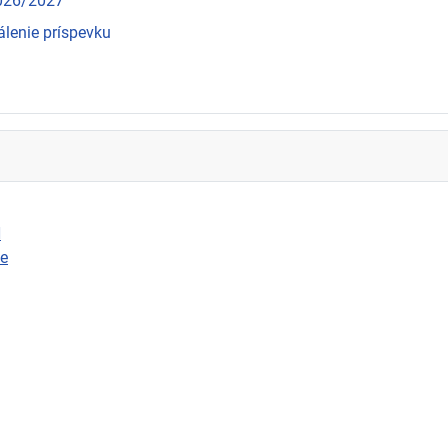
2026/2027
álenie príspevku
N
ie