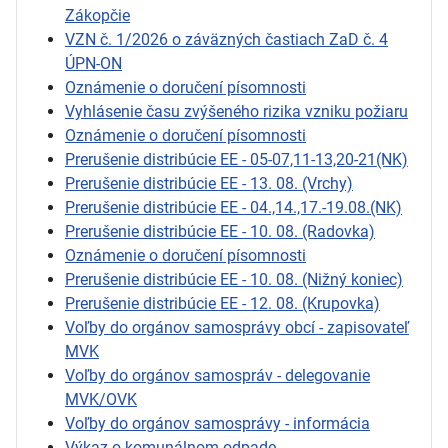
Zákopčie
VZN č. 1/2026 o záväzných častiach ZaD č. 4
ÚPN-ON
Oznámenie o doručení písomnosti
Vyhlásenie času zvýšeného rizika vzniku požiaru
Oznámenie o doručení písomnosti
Prerušenie distribúcie EE - 05-07,11-13,20-21(NK)
Prerušenie distribúcie EE - 13. 08. (Vrchy)
Prerušenie distribúcie EE - 04.,14.,17.-19.08.(NK)
Prerušenie distribúcie EE - 10. 08. (Radovka)
Oznámenie o doručení písomnosti
Prerušenie distribúcie EE - 10. 08. (Nižný koniec)
Prerušenie distribúcie EE - 12. 08. (Krupovka)
Voľby do orgánov samosprávy obcí - zapisovateľ
MVK
Voľby do orgánov samospráv - delegovanie
MVK/OVK
Voľby do orgánov samosprávy - informácia
Výkaz o komunálnom odpade