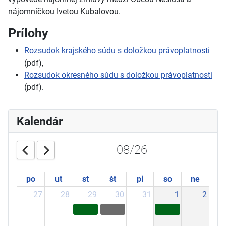
nájomníčkou Ivetou Kubalovou.
Prílohy
Rozsudok krajského súdu s doložkou právoplatnosti
(pdf),
Rozsudok okresného súdu s doložkou právoplatnosti
(pdf).
Kalendár
08/26
po
ut
st
št
pi
so
ne
27
28
29
30
31
1
2