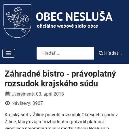
Vyhľadávanie
Hľadať...
Záhradné bistro - právoplatný
rozsudok krajského súdu
Detaily
Uverejnené: 03. apríl 2018
Návštevy: 3907
Krajský súd v Žiline potvrdil rozsudok Okresného súdu v
Žiline, ktorý svojim rozhodnutím potvrdil platnosť
výpovede nájomnej zmluvy medzi Obcou Nesluša a