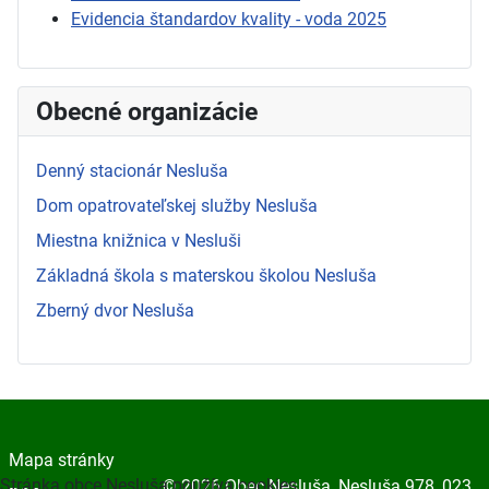
Evidencia štandardov kvality - voda 2025
Obecné organizácie
Denný stacionár Nesluša
Dom opatrovateľskej služby Nesluša
Miestna knižnica v Nesluši
Základná škola s materskou školou Nesluša
Zberný dvor Nesluša
Mapa stránky
Stránka obce Nesluša používa cookies
© 2026 Obec Nesluša, Nesluša 978, 023