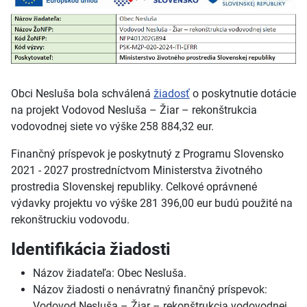
Obci Nesluša bola schválená
žiadosť
o
poskytnutie dotácie
na projekt Vodovod Nesluša
–
Žiar
–
rekonštrukcia
vodovodnej siete vo výške 258
884,32
eur.
Finančný príspevok je poskytnutý z
Programu Slovensko
2021
-
2027 prostredníctvom Ministerstva životného
prostredia Slovenskej republiky. Celkové oprávnené
výdavky projektu vo výške 281
396,00
eur budú použité na
rekonštruckiu vodovodu.
Identifikácia žiadosti
Názov žiadateľa: Obec Nesluša.
Názov žiadosti o nenávratný finančný príspevok:
Vodovod Nesluša
–
Žiar
–
rekonštrukcia vodovodnej