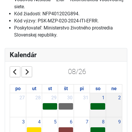
siete.
Kód žiadosti: NFP401202G894.
Kód výzvy: PSK-MZP-020-2024-ITI-EFRR.
Poskytovateľ: Ministerstvo životného prostredia
Slovenskej republiky.
Kalendár
08/26
po
ut
st
št
pi
so
ne
27
28
29
30
31
1
2
3
4
5
6
7
8
9