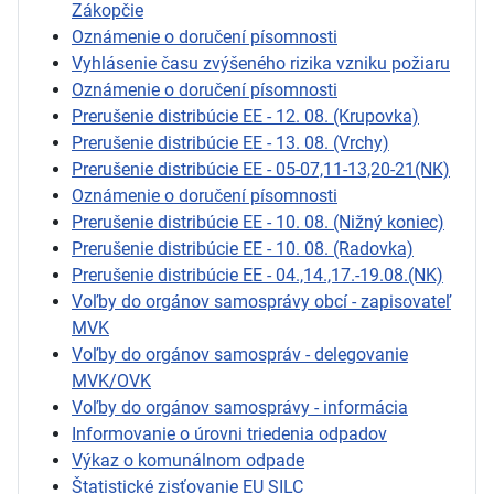
Zákopčie
Oznámenie o doručení písomnosti
Vyhlásenie času zvýšeného rizika vzniku požiaru
Oznámenie o doručení písomnosti
Prerušenie distribúcie EE - 12. 08. (Krupovka)
Prerušenie distribúcie EE - 13. 08. (Vrchy)
Prerušenie distribúcie EE - 05-07,11-13,20-21(NK)
Oznámenie o doručení písomnosti
Prerušenie distribúcie EE - 10. 08. (Nižný koniec)
Prerušenie distribúcie EE - 10. 08. (Radovka)
Prerušenie distribúcie EE - 04.,14.,17.-19.08.(NK)
Voľby do orgánov samosprávy obcí - zapisovateľ
MVK
Voľby do orgánov samospráv - delegovanie
MVK/OVK
Voľby do orgánov samosprávy - informácia
Informovanie o úrovni triedenia odpadov
Výkaz o komunálnom odpade
Štatistické zisťovanie EU SILC