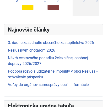
31
1
2
3
4
5
6
Najnovšie články
3. riadne zasadnutie obecného zastupiteľstva 2026
Neslušským chotárom 2026
Návrh cestovného poriadku železničnej osobnej
dopravy 2026/2027
Podpora rozvoja udržateľnej mobility v obci Nesluša -
schválenie príspevku
Voľby do orgánov samosprávy obcí - informácie
Elektronická úradná tabuľa