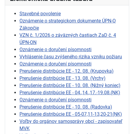
Stavebné povolenie
Oznámenie o strategickom dokumente ÚPN-O
Zákopčie
VZN č. 1/2026 o záväzných častiach ZaD č. 4
ÚPN-ON
Oznámenie o doručení písomnosti
Vyhlásenie času zvýšeného rizika vzniku požiaru
Oznámenie o doručení písomnosti
Prerušenie distribúcie EE - 12. 08. (Krupovka)
Prerušenie distribúcie EE - 13. 08. (Vrchy)
Prerušenie distribúcie EE - 10. 08. (Nižný koniec)
Prerušenie distribúcie EE - 04.,14.,17.-19.08.(NK)
Oznámenie o doručení písomnosti
Prerušenie distribúcie EE - 10. 08. (Radovka)
Prerušenie distribúcie EE - 05-07,11-13,20-21(NK)
Voľby do orgánov samosprávy obcí - zapisovateľ
MVK