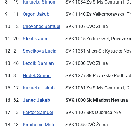
8
19
Kukucka Simon
SVK
1034
Zs S Ms Centrum I, D
9
11
Orgon Jakub
SVK
1140
Zs Velkomoravska, Tr
10
12
Chovanec Samuel
SVK
1107
CVČ Žilina
11
20
Stehlik Juraj
SVK
1015
Zs Rozkvet, Povazska
12
2
Sevcikova Lucia
SVK
1351
Mkss-Sk Kysucke No
13
46
Lezdik Damian
SVK
1000
CVČ Žilina
14
3
Hudek Simon
SVK
1277
Sk Povazske Podhrad
15
17
Kukucka Jakub
SVK
1061
Zs S Ms Centrum I, D
16
32
Janec Jakub
SVK
1000
Sk Mladost Neslusa
17
13
Faktor Samuel
SVK
1107
Sks Dubnica N/V
18
18
Kapitulcin Matej
SVK
1045
CVČ Žilina