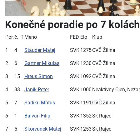
Konečné poradie po 7 kolách
Por.
č.
T
Meno
FED
Elo
Klub
1
4
Stauder Matej
SVK
1275
CVČ Žilina
2
6
Gartner Mikulas
SVK
1230
CVČ Žilina
3
15
Hreus Simon
SVK
1092
CVČ Žilina
4
33
Janik Peter
SVK
1000
Neaktivny Clen, Nezap
5
7
Sadiku Matus
SVK
1191
CVČ Žilina
6
1
Balvan Filip
SVK
1352
Sk Rajec
7
5
Skorvanek Matej
SVK
1253
Sk Rajec