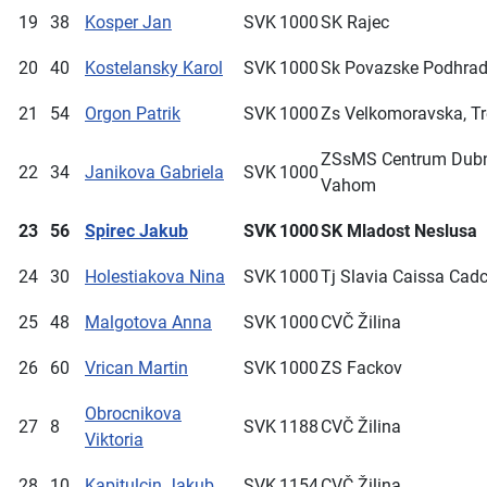
19
38
Kosper Jan
SVK
1000
SK Rajec
20
40
Kostelansky Karol
SVK
1000
Sk Povazske Podhrad
21
54
Orgon Patrik
SVK
1000
Zs Velkomoravska, Tr
ZSsMS Centrum Dubn
22
34
Janikova Gabriela
SVK
1000
Vahom
23
56
Spirec Jakub
SVK
1000
SK Mladost Neslusa
24
30
Holestiakova Nina
SVK
1000
Tj Slavia Caissa Cad
25
48
Malgotova Anna
SVK
1000
CVČ Žilina
26
60
Vrican Martin
SVK
1000
ZS Fackov
Obrocnikova
27
8
SVK
1188
CVČ Žilina
Viktoria
28
10
Kapitulcin Jakub
SVK
1154
CVČ Žilina