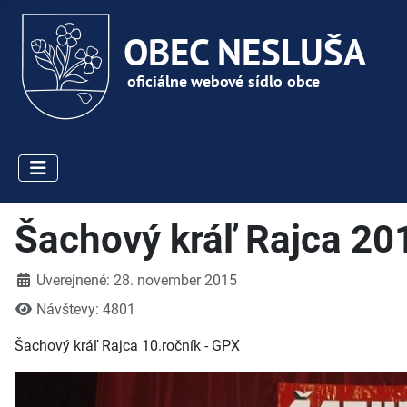
Šachový kráľ Rajca 20
Detaily
Uverejnené: 28. november 2015
Návštevy: 4801
Šachový kráľ Rajca 10.ročník - GPX