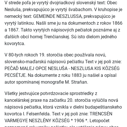
V strede poľa je vyrytý dvojriadkový slovenský text: Obec
Nesluša, prekvapujúco je vyrytý švabachom. V kruhopise je
nemecký text: GEMEINDE NESZLUSSA, prekvapujúco je
vyrytý latinkou. Našli sme ju na dokumentoch z rokov 1866
a 1867. Takto vyrytých nápisových pečiatok poznáme aj z
ďalších obcí hornej Trenčianskej. Sú isto dielom jedného
kovorytca.
V 80-tych rokoch 19. storočia obec používala novú,
slovensko-maďarskú nápisovú pečiatku Text v jej poli znie:
PEČAĎ MALEJ OPCE NESLUŠA - NESZLUSA KIS KÔZSÉG
PECSÉTJE. Na dokumente z roku 1883 ju našiel a opísal
autor spomínanej monografie M. Straňan.
Všetky jestvujúce potvrdzovacie sprostriedky z
kancelárskej praxe na začiatku 20. storočia vylúčila nová
nápisová pečiatka, ktorá vznikla v dielni budapeštianskeho
kovortca I. Felsenfelda. Text v jej poli znie: TRENCSÉN
VARMEGYE NESZLÉNY KÔZSÉG * 1906 *. Letopočet