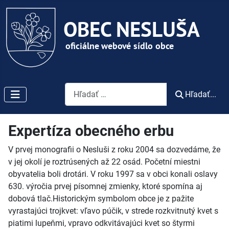
Vyhľadávanie
Hľadať...
Expertíza obecného erbu
V prvej monografii o Nesluši z roku 2004 sa dozvedáme, že
v jej okolí je roztrúsených až 22 osád. Početní miestni
obyvatelia boli drotári. V roku 1997 sa v obci konali oslavy
630. výročia prvej písomnej zmienky, ktoré spomína aj
dobová tlač.Historickým symbolom obce je z pažite
vyrastajúci trojkvet: vľavo púčik, v strede rozkvitnutý kvet s
piatimi lupeňmi, vpravo odkvitávajúci kvet so štyrmi