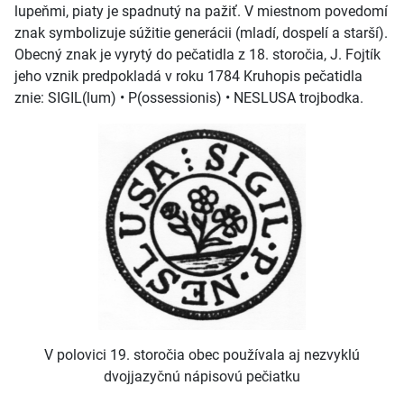
lupeňmi, piaty je spadnutý na pažiť. V miestnom povedomí
znak symbolizuje súžitie generácii (mladí, dospelí a starší).
Obecný znak je vyrytý do pečatidla z 18. storočia, J. Fojtík
jeho vznik predpokladá v roku 1784 Kruhopis pečatidla
znie: SIGIL(lum) • P(ossessionis) • NESLUSA trojbodka.
V polovici 19. storočia obec používala aj nezvyklú
dvojjazyčnú nápisovú pečiatku