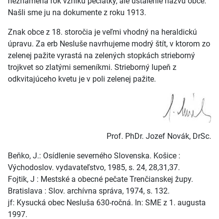
neznamená rok vzniku pečiatky, ale ustálenie názvu obce.
Našli sme ju na dokumente z roku 1913.
Znak obce z 18. storočia je veľmi vhodný na heraldickú
úpravu. Za erb Nesluše navrhujeme modrý štít, v ktorom zo
zelenej pažite vyrastá na zelených stopkách strieborný
trojkvet so zlatými semeníkmi. Strieborný lupeň z
odkvitajúceho kvetu je v poli zelenej pažite.
Prof. PhDr. Jozef Novák, DrSc.
Beňko, J.: Osídlenie severného Slovenska. Košice :
Východoslov. vydavateľstvo, 1985, s. 24, 28,31,37.
Fojtik, J : Mestské a obecné pečate Trenčianskej župy.
Bratislava : Slov. archívna správa, 1974, s. 132.
jf: Kysucká obec Nesluša 630-ročná. In: SME z 1. augusta
1997.