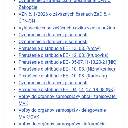
Oznámenie o strategickom dokumente ÚPN-O
Zákopčie
VZN č. 1/2026 o záväzných častiach ZaD č. 4
ÚPN-ON
Vyhlásenie času zvýšeného rizika vzniku požiaru
Oznámenie o doručení písomnosti
Oznámenie o doručení písomnosti
Prerušenie distribúcie EE - 13. 08. (Vrchy)
Prerušenie distribúcie EE - 12. 08. (Krupovka)
Prerušenie distribúcie EE - 05-07,11-13,20-21(NK)
Prerušenie distribúcie EE - 10. 08. (Nižný koniec)
Prerušenie distribúcie EE - 10. 08. (Radovka)
Oznámenie o doručení písomnosti
Prerušenie distribúcie EE - 04.,14.,17.-19.08.(NK)
Voľby do orgánov samosprávy obcí - zapisovateľ
MVK
Voľby do orgánov samospráv - delegovanie
MVK/OVK
Voľby do orgánov samosprávy - informácia