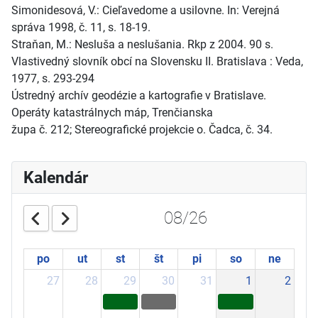
Simonidesová, V.: Cieľavedome a usilovne. In: Verejná
správa 1998, č. 11, s. 18-19.
Straňan, M.: Nesluša a neslušania. Rkp z 2004. 90 s.
Vlastivedný slovník obcí na Slovensku II. Bratislava : Veda,
1977, s. 293-294
Ústredný archív geodézie a kartografie v Bratislave.
Operáty katastrálnych máp, Trenčianska
župa č. 212; Stereografické projekcie o. Čadca, č. 34.
Kalendár
08/26
po
ut
st
št
pi
so
ne
27
28
29
30
31
1
2