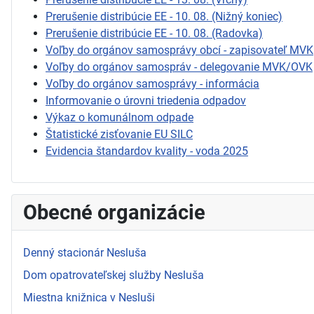
Prerušenie distribúcie EE - 10. 08. (Nižný koniec)
Prerušenie distribúcie EE - 10. 08. (Radovka)
Voľby do orgánov samosprávy obcí - zapisovateľ MVK
Voľby do orgánov samospráv - delegovanie MVK/OVK
Voľby do orgánov samosprávy - informácia
Informovanie o úrovni triedenia odpadov
Výkaz o komunálnom odpade
Štatistické zisťovanie EU SILC
Evidencia štandardov kvality - voda 2025
Obecné organizácie
Denný stacionár Nesluša
Dom opatrovateľskej služby Nesluša
Miestna knižnica v Nesluši