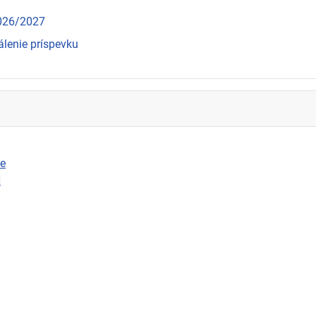
2026/2027
álenie príspevku
ie
N