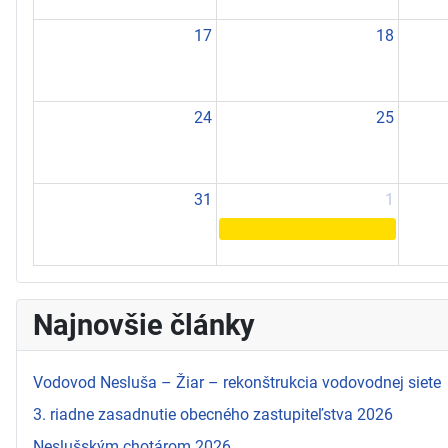
17
18
24
25
31
1
Najnovšie články
Vodovod Nesluša – Žiar – rekonštrukcia vodovodnej siete
3. riadne zasadnutie obecného zastupiteľstva 2026
Neslušským chotárom 2026