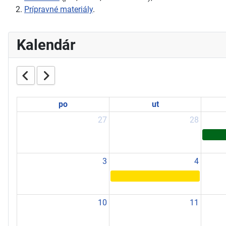
Prípravné materiály
.
Kalendár
po
ut
27
28
3
4
10
11