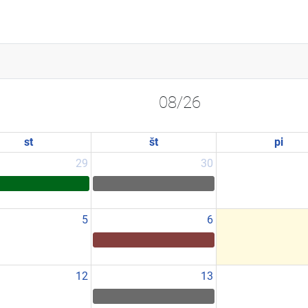
08/26
st
št
pi
29
30
5
6
12
13