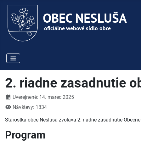
2. riadne zasadnutie 
Detaily
Uverejnené: 14. marec 2025
Návštevy: 1834
Starostka obce Nesluša zvoláva 2. riadne zasadnutie Obecnéh
Program