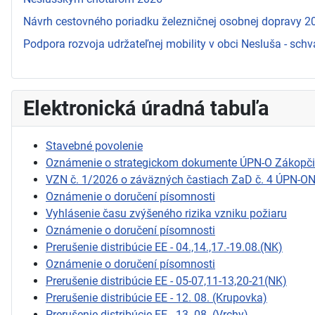
Návrh cestovného poriadku železničnej osobnej dopravy 
Podpora rozvoja udržateľnej mobility v obci Nesluša - schv
Elektronická úradná tabuľa
Stavebné povolenie
Oznámenie o strategickom dokumente ÚPN-O Zákopč
VZN č. 1/2026 o záväzných častiach ZaD č. 4 ÚPN-O
Oznámenie o doručení písomnosti
Vyhlásenie času zvýšeného rizika vzniku požiaru
Oznámenie o doručení písomnosti
Prerušenie distribúcie EE - 04.,14.,17.-19.08.(NK)
Oznámenie o doručení písomnosti
Prerušenie distribúcie EE - 05-07,11-13,20-21(NK)
Prerušenie distribúcie EE - 12. 08. (Krupovka)
Prerušenie distribúcie EE - 13. 08. (Vrchy)