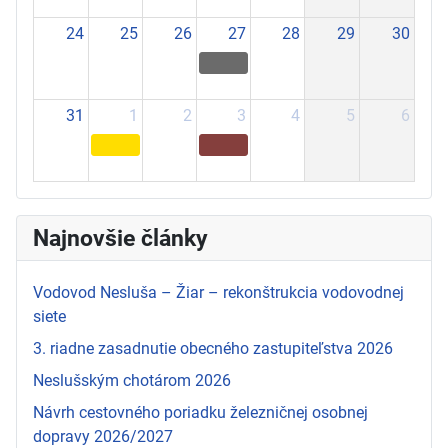
24
25
26
27
28
29
30
31
1
2
3
4
5
6
Najnovšie články
Vodovod Nesluša – Žiar – rekonštrukcia vodovodnej
siete
3. riadne zasadnutie obecného zastupiteľstva 2026
Neslušským chotárom 2026
Návrh cestovného poriadku železničnej osobnej
dopravy 2026/2027