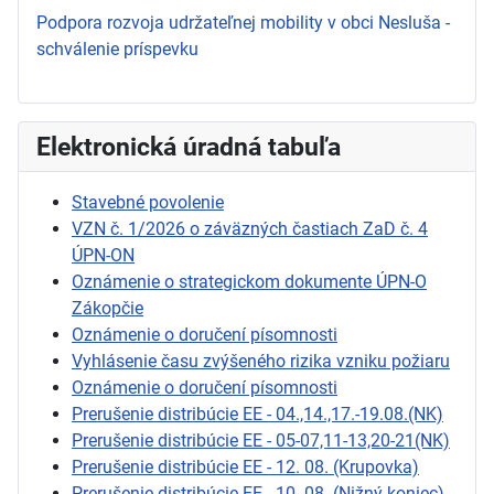
Podpora rozvoja udržateľnej mobility v obci Nesluša -
schválenie príspevku
Elektronická úradná tabuľa
Stavebné povolenie
VZN č. 1/2026 o záväzných častiach ZaD č. 4
ÚPN-ON
Oznámenie o strategickom dokumente ÚPN-O
Zákopčie
Oznámenie o doručení písomnosti
Vyhlásenie času zvýšeného rizika vzniku požiaru
Oznámenie o doručení písomnosti
Prerušenie distribúcie EE - 04.,14.,17.-19.08.(NK)
Prerušenie distribúcie EE - 05-07,11-13,20-21(NK)
Prerušenie distribúcie EE - 12. 08. (Krupovka)
Prerušenie distribúcie EE - 10. 08. (Nižný koniec)