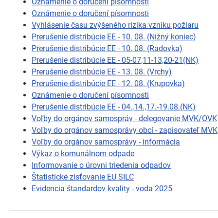
Oznámenie o doručení písomnosti
Oznámenie o doručení písomnosti
Vyhlásenie času zvýšeného rizika vzniku požiaru
Prerušenie distribúcie EE - 10. 08. (Nižný koniec)
Prerušenie distribúcie EE - 10. 08. (Radovka)
Prerušenie distribúcie EE - 05-07,11-13,20-21(NK)
Prerušenie distribúcie EE - 13. 08. (Vrchy)
Prerušenie distribúcie EE - 12. 08. (Krupovka)
Oznámenie o doručení písomnosti
Prerušenie distribúcie EE - 04.,14.,17.-19.08.(NK)
Voľby do orgánov samospráv - delegovanie MVK/OVK
Voľby do orgánov samosprávy obcí - zapisovateľ MVK
Voľby do orgánov samosprávy - informácia
Výkaz o komunálnom odpade
Informovanie o úrovni triedenia odpadov
Štatistické zisťovanie EU SILC
Evidencia štandardov kvality - voda 2025