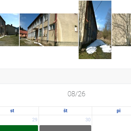
08/26
st
št
pi
29
30