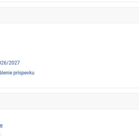
2026/2027
álenie príspevku
ie
N