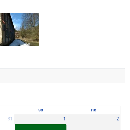
so
ne
31
1
2