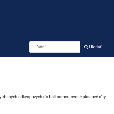
Vyhľadávanie
Hľadať...
ytrhaných odkvapových rúr boli namontované plastové rúry.