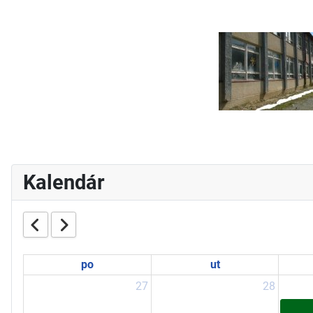
Kalendár
po
ut
27
28