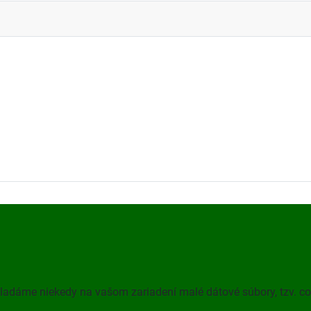
kladáme niekedy na vašom zariadení malé dátové súbory, tzv. co