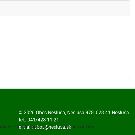
© 2026 Obec Nesluša, Nesluša 978, 023 41 Nesluša
tel.: 041/428 11 21
okies. Stránka používa iba základné cookies.
e-mail:
obec@neslusa.sk