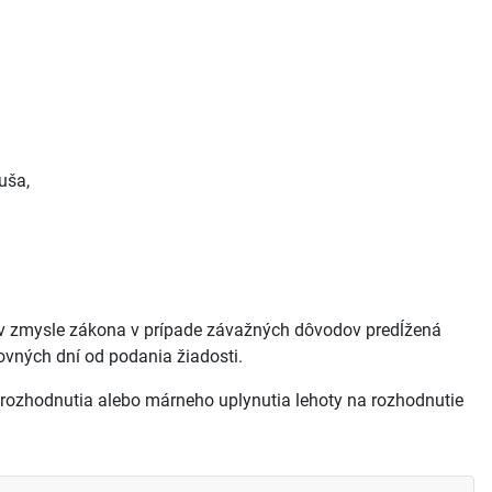
uša,
ť v zmysle zákona v prípade závažných dôvodov predĺžená
ovných dní od podania žiadosti.
 rozhodnutia alebo márneho uplynutia lehoty na rozhodnutie