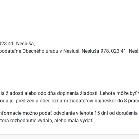
023 41 Nesluša,
dateľne Obecného úradu v Nesluši, Nesluša 978, 023 41 Nesl
ia žiadosti alebo odo dňa doplnenia žiadosti. Lehota môže by
odu jej predĺženia obec oznámi žiadateľovi najneskôr do 8 prac
informácie možno podať odvolanie v lehote 15 dní od doručenia
torá rozhodnutie vydala, alebo mala vydať.