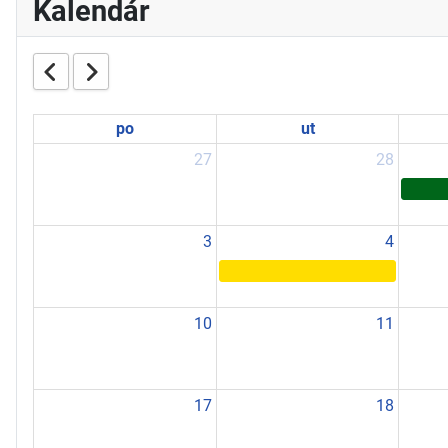
Kalendár
po
ut
27
28
3
4
10
11
17
18