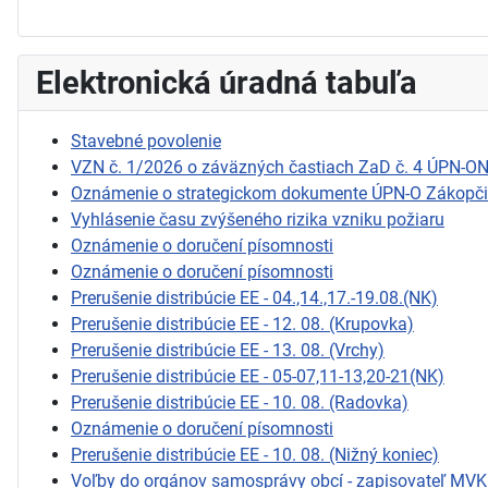
Elektronická úradná tabuľa
Stavebné povolenie
VZN č. 1/2026 o záväzných častiach ZaD č. 4 ÚPN-O
Oznámenie o strategickom dokumente ÚPN-O Zákopč
Vyhlásenie času zvýšeného rizika vzniku požiaru
Oznámenie o doručení písomnosti
Oznámenie o doručení písomnosti
Prerušenie distribúcie EE - 04.,14.,17.-19.08.(NK)
Prerušenie distribúcie EE - 12. 08. (Krupovka)
Prerušenie distribúcie EE - 13. 08. (Vrchy)
Prerušenie distribúcie EE - 05-07,11-13,20-21(NK)
Prerušenie distribúcie EE - 10. 08. (Radovka)
Oznámenie o doručení písomnosti
Prerušenie distribúcie EE - 10. 08. (Nižný koniec)
Voľby do orgánov samosprávy obcí - zapisovateľ MVK