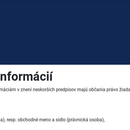
informácií
máciám v znení neskorších predpisov majú občania právo žiadať
ba), resp. obchodné meno a sídlo (právnická osoba),