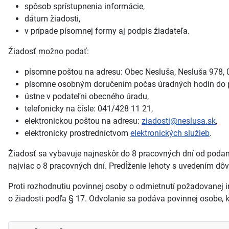
spôsob sprístupnenia informácie,
dátum žiadosti,
v prípade písomnej formy aj podpis žiadateľa.
Žiadosť možno podať:
písomne poštou na adresu: Obec Nesluša, Nesluša 978, 
písomne osobným doručením počas úradných hodín do po
ústne v podateľni obecného úradu,
telefonicky na čísle: 041/428 11 21,
elektronickou poštou na adresu:
ziadosti@neslusa.sk
,
elektronicky prostredníctvom
elektronických služieb
.
Žiadosť sa vybavuje najneskôr do 8 pracovných dní od podan
najviac o 8 pracovných dní. Predĺženie lehoty s uvedením dôv
Proti rozhodnutiu povinnej osoby o odmietnutí požadovanej 
o žiadosti podľa § 17. Odvolanie sa podáva povinnej osobe, k