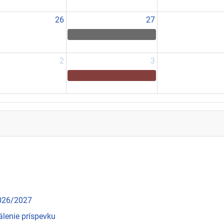
26
27
2
3
2026/2027
álenie príspevku