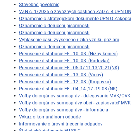
Stavebné povolenie
VZN č. 1/2026 o záväzných častiach ZaD č. 4 ÚPN-O
Oznámenie o strategickom dokumente ÚPN-O Zákopč
Oznámenie o doručení písomnosti
Oznámenie o doručení písomnosti
Vyhlásenie času zvýšeného rizika vzniku požiaru
Oznámenie o doručení písomnosti
Prerušenie distribúcie EE - 10. 08. (Nižný koniec)
Prerušenie distribúcie EE - 10. 08. (Radovka)
Prerušenie distribúcie EE - 05-07,11-13,20-21(NK)
Prerušenie distribúcie EE - 13. 08. (Vrchy)
Prerušenie distribúcie EE - 12. 08. (Krupovka)
Prerušenie distribúcie EE - 04.,14.,17.-19.08.(NK)
Voľby do orgánov samospráv - delegovanie MVK/OVK
Voľby do orgánov samosprávy obcí - zapisovateľ MVK
Voľby do orgánov samosprávy - informácia
Výkaz o komunálnom odpade
Informovanie o úrovni triedenia odpadov
Štatistické zisťovanie EU SILC