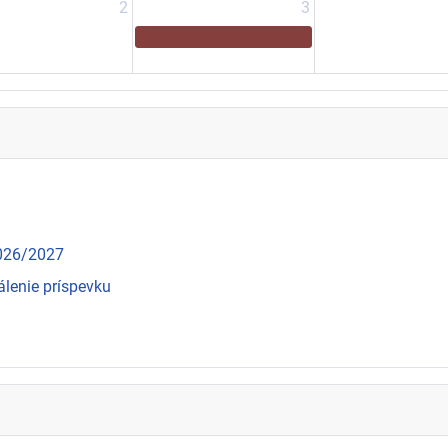
2
3
2026/2027
álenie príspevku