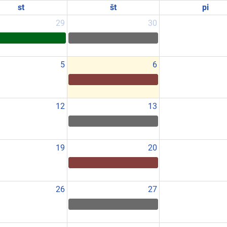
st
št
pi
29
30
5
6
12
13
19
20
26
27