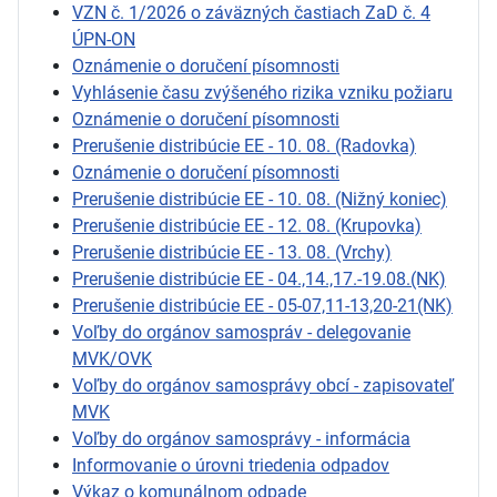
VZN č. 1/2026 o záväzných častiach ZaD č. 4
ÚPN-ON
Oznámenie o doručení písomnosti
Vyhlásenie času zvýšeného rizika vzniku požiaru
Oznámenie o doručení písomnosti
Prerušenie distribúcie EE - 10. 08. (Radovka)
Oznámenie o doručení písomnosti
Prerušenie distribúcie EE - 10. 08. (Nižný koniec)
Prerušenie distribúcie EE - 12. 08. (Krupovka)
Prerušenie distribúcie EE - 13. 08. (Vrchy)
Prerušenie distribúcie EE - 04.,14.,17.-19.08.(NK)
Prerušenie distribúcie EE - 05-07,11-13,20-21(NK)
Voľby do orgánov samospráv - delegovanie
MVK/OVK
Voľby do orgánov samosprávy obcí - zapisovateľ
MVK
Voľby do orgánov samosprávy - informácia
Informovanie o úrovni triedenia odpadov
Výkaz o komunálnom odpade