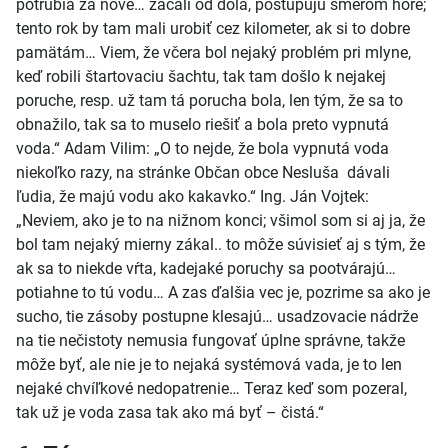
potrubia za nové… začali od dola, postupujú smerom hore;
tento rok by tam mali urobiť cez kilometer, ak si to dobre
pamätám… Viem, že včera bol nejaký problém pri mlyne,
keď robili štartovaciu šachtu, tak tam došlo k nejakej
poruche, resp. už tam tá porucha bola, len tým, že sa to
obnažilo, tak sa to muselo riešiť a bola preto vypnutá
voda.“ Adam Vilim: „O to nejde, že bola vypnutá voda
niekoľko razy, na stránke Občan obce Nesluša dávali
ľudia, že majú vodu ako kakavko.“ Ing. Ján Vojtek:
„Neviem, ako je to na nižnom konci; všimol som si aj ja, že
bol tam nejaký mierny zákal.. to môže súvisieť aj s tým, že
ak sa to niekde vŕta, kadejaké poruchy sa pootvárajú…
potiahne to tú vodu… A zas ďalšia vec je, pozrime sa ako je
sucho, tie zásoby postupne klesajú… usadzovacie nádrže
na tie nečistoty nemusia fungovať úplne správne, takže
môže byť, ale nie je to nejaká systémová vada, je to len
nejaké chvíľkové nedopatrenie… Teraz keď som pozeral,
tak už je voda zasa tak ako má byť – čistá.“