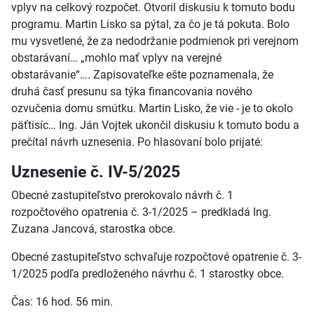
vplyv na celkový rozpočet. Otvoril diskusiu k tomuto bodu
programu. Martin Lisko sa pýtal, za čo je tá pokuta. Bolo
mu vysvetlené, že za nedodržanie podmienok pri verejnom
obstarávaní… „mohlo mať vplyv na verejné
obstarávanie“…. Zapisovateľke ešte poznamenala, že
druhá časť presunu sa týka financovania nového
ozvučenia domu smútku. Martin Lisko, že vie - je to okolo
päťtisíc… Ing. Ján Vojtek ukončil diskusiu k tomuto bodu a
prečítal návrh uznesenia. Po hlasovaní bolo prijaté:
Uznesenie č. IV-5/2025
Obecné zastupiteľstvo prerokovalo návrh č. 1
rozpočtového opatrenia č. 3-1/2025 – predkladá Ing.
Zuzana Jancová, starostka obce.
Obecné zastupiteľstvo schvaľuje rozpočtové opatrenie č. 3-
1/2025 podľa predloženého návrhu č. 1 starostky obce.
Čas: 16 hod. 56 min.