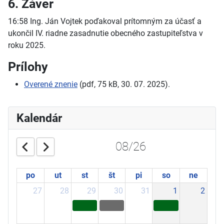
6. Záver
16:58 Ing. Ján Vojtek poďakoval prítomným za účasť a
ukončil IV. riadne zasadnutie obecného zastupiteľstva v
roku 2025.
Prílohy
Overené znenie
(pdf, 75 kB, 30. 07. 2025).
Kalendár
08/26
po
ut
st
št
pi
so
ne
27
28
29
30
31
1
2