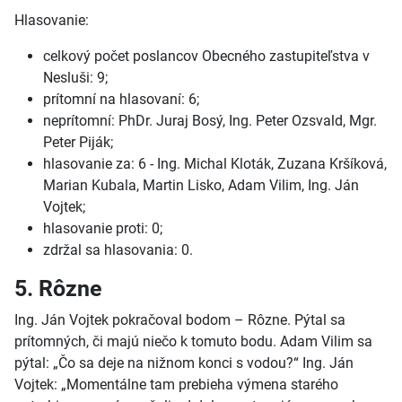
Hlasovanie:
celkový počet poslancov Obecného zastupiteľstva v
Nesluši: 9;
prítomní na hlasovaní: 6;
neprítomní: PhDr. Juraj Bosý, Ing. Peter Ozsvald, Mgr.
Peter Piják;
hlasovanie za: 6 - Ing. Michal Kloták, Zuzana Kršíková,
Marian Kubala, Martin Lisko, Adam Vilim, Ing. Ján
Vojtek;
hlasovanie proti: 0;
zdržal sa hlasovania: 0.
5. Rôzne
Ing. Ján Vojtek pokračoval bodom – Rôzne. Pýtal sa
prítomných, či majú niečo k tomuto bodu. Adam Vilim sa
pýtal: „Čo sa deje na nižnom konci s vodou?“ Ing. Ján
Vojtek: „Momentálne tam prebieha výmena starého