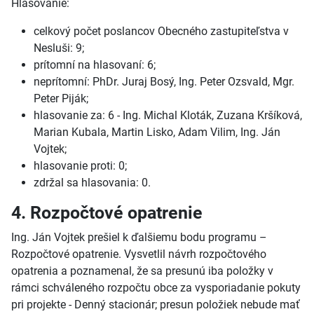
Hlasovanie:
celkový počet poslancov Obecného zastupiteľstva v
Nesluši: 9;
prítomní na hlasovaní: 6;
neprítomní: PhDr. Juraj Bosý, Ing. Peter Ozsvald, Mgr.
Peter Piják;
hlasovanie za: 6 - Ing. Michal Kloták, Zuzana Kršíková,
Marian Kubala, Martin Lisko, Adam Vilim, Ing. Ján
Vojtek;
hlasovanie proti: 0;
zdržal sa hlasovania: 0.
4. Rozpočtové opatrenie
Ing. Ján Vojtek prešiel k ďalšiemu bodu programu –
Rozpočtové opatrenie. Vysvetlil návrh rozpočtového
opatrenia a poznamenal, že sa presunú iba položky v
rámci schváleného rozpočtu obce za vysporiadanie pokuty
pri projekte - Denný stacionár; presun položiek nebude mať