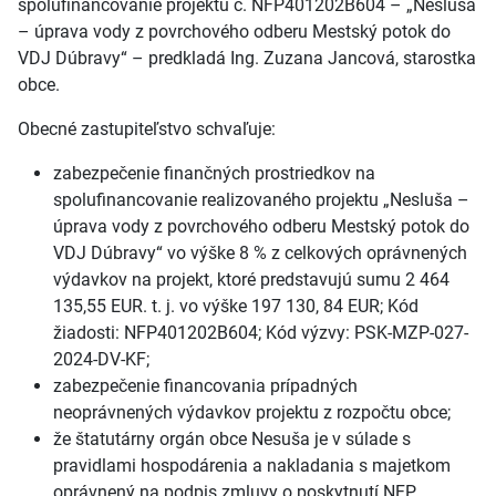
spolufinancovanie projektu č. NFP401202B604 – „Nesluša
– úprava vody z povrchového odberu Mestský potok do
VDJ Dúbravy“ – predkladá Ing. Zuzana Jancová, starostka
obce.
Obecné zastupiteľstvo schvaľuje:
zabezpečenie finančných prostriedkov na
spolufinancovanie realizovaného projektu „Nesluša –
úprava vody z povrchového odberu Mestský potok do
VDJ Dúbravy“ vo výške 8 % z celkových oprávnených
výdavkov na projekt, ktoré predstavujú sumu 2 464
135,55 EUR. t. j. vo výške 197 130, 84 EUR; Kód
žiadosti: NFP401202B604; Kód výzvy: PSK-MZP-027-
2024-DV-KF;
zabezpečenie financovania prípadných
neoprávnených výdavkov projektu z rozpočtu obce;
že štatutárny orgán obce Nesuša je v súlade s
pravidlami hospodárenia a nakladania s majetkom
oprávnený na podpis zmluvy o poskytnutí NFP.