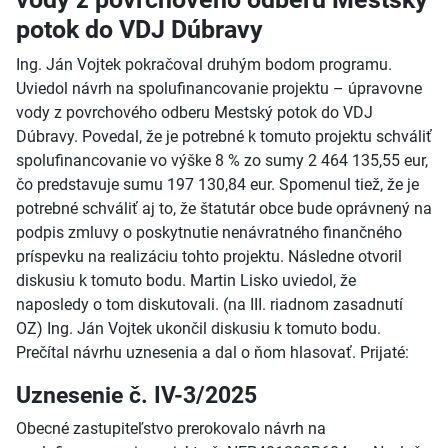
potok do VDJ Dúbravy
Ing. Ján Vojtek pokračoval druhým bodom programu.
Uviedol návrh na spolufinancovanie projektu – úpravovne
vody z povrchového odberu Mestský potok do VDJ
Dúbravy. Povedal, že je potrebné k tomuto projektu schváliť
spolufinancovanie vo výške 8 % zo sumy 2 464 135,55 eur,
čo predstavuje sumu 197 130,84 eur. Spomenul tiež, že je
potrebné schváliť aj to, že štatutár obce bude oprávnený na
podpis zmluvy o poskytnutie nenávratného finančného
príspevku na realizáciu tohto projektu. Následne otvoril
diskusiu k tomuto bodu. Martin Lisko uviedol, že
naposledy o tom diskutovali. (na III. riadnom zasadnutí
OZ) Ing. Ján Vojtek ukončil diskusiu k tomuto bodu.
Prečítal návrhu uznesenia a dal o ňom hlasovať. Prijaté:
Uznesenie č. IV-3/2025
Obecné zastupiteľstvo prerokovalo návrh na