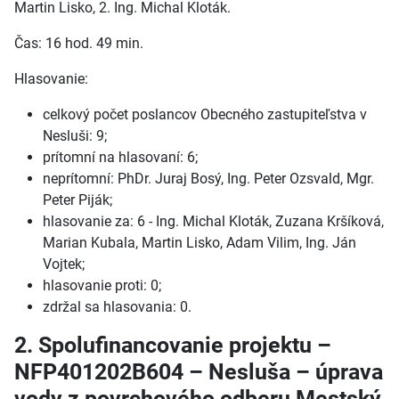
Martin Lisko, 2. Ing. Michal Kloták.
Čas: 16 hod. 49 min.
Hlasovanie:
celkový počet poslancov Obecného zastupiteľstva v
Nesluši: 9;
prítomní na hlasovaní: 6;
neprítomní: PhDr. Juraj Bosý, Ing. Peter Ozsvald, Mgr.
Peter Piják;
hlasovanie za: 6 - Ing. Michal Kloták, Zuzana Kršíková,
Marian Kubala, Martin Lisko, Adam Vilim, Ing. Ján
Vojtek;
hlasovanie proti: 0;
zdržal sa hlasovania: 0.
2. Spolufinancovanie projektu –
NFP401202B604 – Nesluša – úprava
vody z povrchového odberu Mestský