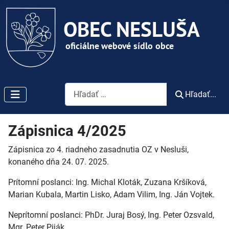
Vyhľadávanie
Hľadať...
Zápisnica 4/2025
Zápisnica zo 4. riadneho zasadnutia OZ v Nesluši,
konaného dňa 24. 07. 2025.
Prítomní poslanci: Ing. Michal Kloták, Zuzana Kršíková,
Marian Kubala, Martin Lisko, Adam Vilim, Ing. Ján Vojtek.
Neprítomní poslanci: PhDr. Juraj Bosý, Ing. Peter Ozsvald,
Mgr. Peter Piják.