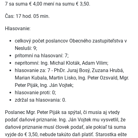
7 sa suma € 4,00 mení na sumu € 3,50.
Čas: 17 hod. 05 min.
Hlasovanie:
celkový počet poslancov Obecného zastupiteľstva v
Nesluši: 9;
prítomní na hlasovaní: 7;
neprítomní: Ing. Michal Kloták, Adam Vilim;
hlasovanie za: 7 - PhDr. Juraj Bosý, Zuzana Hrubá,
Marian Kubala, Martin Lisko, Ing. Peter Ozsvald, Mgr.
Peter Piják, Ing. Ján Vojtek;
hlasovanie proti: 0;
zdržal sa hlasovania: 0.
Poslanec Mgr. Peter Piják sa spýtal, či musia aj vtedy
podať daňové priznanie. Ing. Ján Vojtek mu vysvetlil, že
daňové priznanie musí človek podať, ale pokiaľ tá suma
vyjde do € 3,50, nebude takúto daň platiť. Starostka ešte