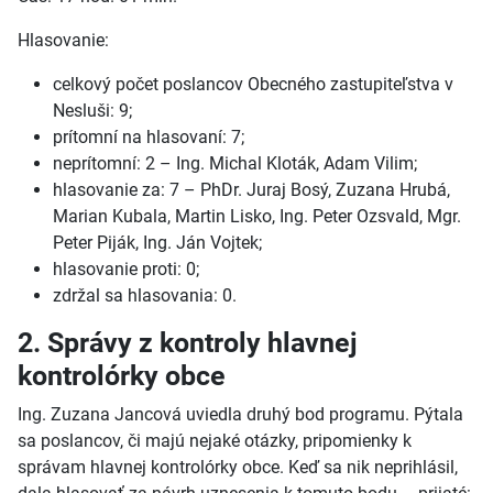
Hlasovanie:
celkový počet poslancov Obecného zastupiteľstva v
Nesluši: 9;
prítomní na hlasovaní: 7;
neprítomní: 2 – Ing. Michal Kloták, Adam Vilim;
hlasovanie za: 7 – PhDr. Juraj Bosý, Zuzana Hrubá,
Marian Kubala, Martin Lisko, Ing. Peter Ozsvald, Mgr.
Peter Piják, Ing. Ján Vojtek;
hlasovanie proti: 0;
zdržal sa hlasovania: 0.
2. Správy z kontroly hlavnej
kontrolórky obce
Ing. Zuzana Jancová uviedla druhý bod programu. Pýtala
sa poslancov, či majú nejaké otázky, pripomienky k
správam hlavnej kontrolórky obce. Keď sa nik neprihlásil,