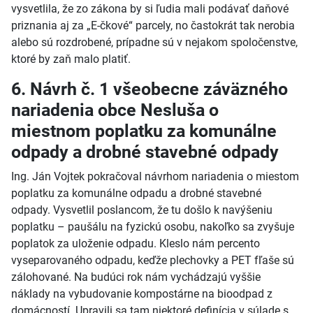
vysvetlila, že zo zákona by si ľudia mali podávať daňové
priznania aj za „E-čkové“ parcely, no častokrát tak nerobia
alebo sú rozdrobené, prípadne sú v nejakom spoločenstve,
ktoré by zaň malo platiť.
6. Návrh č. 1 všeobecne záväzného
nariadenia obce Nesluša o
miestnom poplatku za komunálne
odpady a drobné stavebné odpady
Ing. Ján Vojtek pokračoval návrhom nariadenia o miestom
poplatku za komunálne odpadu a drobné stavebné
odpady. Vysvetlil poslancom, že tu došlo k navýšeniu
poplatku – paušálu na fyzickú osobu, nakoľko sa zvyšuje
poplatok za uloženie odpadu. Kleslo nám percento
vyseparovaného odpadu, keďže plechovky a PET fľaše sú
zálohované. Na budúci rok nám vychádzajú vyššie
náklady na vybudovanie kompostárne na bioodpad z
domácností. Upravili sa tam niektoré definícia v súlade s