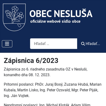
Vyhľadávanie
Hľadať...
Zápisnica 6/2023
Zápisnica zo 6. riadneho zasadnutia OZ v Nesluši,
konaného dňa 08. 12. 2023.
Prítomní poslanci: PhDr. Juraj Bosý, Zuzana Hrubá, Marian
Kubala, Martin Lisko, Ing. Peter Ozsvald, Mgr. Peter Piják,
Ing. Ján Vojtek.
Neprítomní poslanci: Ing. Michal Kloták, Adam Vilim.