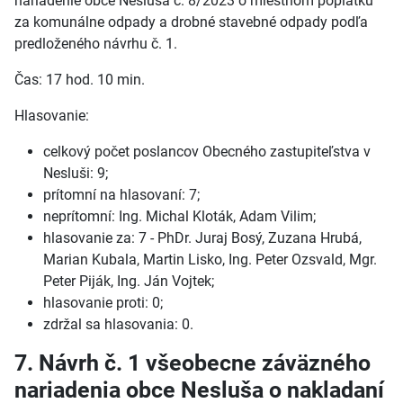
nariadenie obce Nesluša č. 8/2023 o miestnom poplatku
za komunálne odpady a drobné stavebné odpady podľa
predloženého návrhu č. 1.
Čas: 17 hod. 10 min.
Hlasovanie:
celkový počet poslancov Obecného zastupiteľstva v
Nesluši: 9;
prítomní na hlasovaní: 7;
neprítomní: Ing. Michal Kloták, Adam Vilim;
hlasovanie za: 7 - PhDr. Juraj Bosý, Zuzana Hrubá,
Marian Kubala, Martin Lisko, Ing. Peter Ozsvald, Mgr.
Peter Piják, Ing. Ján Vojtek;
hlasovanie proti: 0;
zdržal sa hlasovania: 0.
7. Návrh č. 1 všeobecne záväzného
nariadenia obce Nesluša o nakladaní