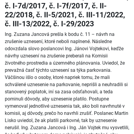
č. I-7d/2017, č. I-7f/2017, č. II-
22/2018, č. II-5/2021, č. III-11/2022,
č. III-13/2022, č. I-29/2023
Ing. Zuzana Jancová prešla k bodu č. 11 – návrh na
zrušenie uznesení, ktoré neboli naplnené. Následne
odovzdala slovo poslancovi Ing. Jánovi Vojtekovi, keďže
návrhy uznesení na zrušenie preberali na Komisii
životného prostredia a územného plánovania. Uviedol, že
prevažná časť týchto uznesení sa týka parkovania.
Väčšinou išlo o osoby, ktoré napriek tomu, že mali
schválené uznesenie na parkovanie, neprišli a neuhradili si
stanovený poplatok, iní sa zasa odsťahovali, a teda
pominuli dôvody, aby uznesenie platilo. Postupne
vymenoval jednotlivé uznesenia tak, ako boli navrhnuté v
komisii, aj dôvody, prečo ho navrhli zrušiť. Poslanec Martin
Lisko uviedol, že ak platili parkovné, tak by uznesenie
nerušil. Ing. Zuzana Jancová i Ing. Ján Vojtek mu vysvetlili,