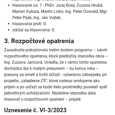
hlasovanie za: 7 - PhDr. Juraj Bosý, Zuzana Hrubá,
Marian Kubala, Martin Lisko, Ing. Peter Ozsvald, Mgr.
Peter Piják, Ing. Ján Vojtek;
hlasovanie proti: 0;
zdržal sa hlasovania: 0.
3. Rozpočtové opatrenia
Zasadnutie pokračovalo tretím bodom programu – návrh
rozpočtového opatrenia, ktoré predložila starostka obce –
Ing. Zuzana Jancová. Uviedla, že v rámci tohto opatrenia
dochádza iba k malým presunom – ku koncu roka –
presuny za smeti a kvôli súťaži - vyberaniu zábezpeky pri
projekte „zateplenie ZŠ“, ktoré nateraz evidujeme ako
príjem a po súťaži sa budú tieto prostriedky posielať späť
jednotlivým uchádzačom. Následne starostka dala
hlasovať o rozpočtovom opatrení – prijaté:
Uznesenie č. VI-3/2023