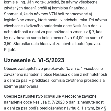
komisie. Ing. Ján Vojtek uviedol, že návrhy všeobecne
záväzných riadení, prešli aj komisiou finančnou.
Spomenul, že do návrhov VZN boli zapracované aj
legislatívne zmeny, ktoré nastali v priebehu roka. Pri návrhu
všeobecne záväzného nariadenia obce Nesluša o dani z
nehnuteľnosti a dani za psa požiadal o zmenu v § 7, kde
by navrhovaná suma bola zmenená zo € 4,00 na sumu €
3,50. Starostka dala hlasovať za návrh s touto úpravou.
Prijaté:
Uznesenie č. VI-5/2023
Obecné zastupiteľstvo prerokovalo Návrh č. 1 všeobecne
záväzného nariadenia obce Nesluša o dani z nehnuteľnosti
a dani za psa – predkladá Komisia životného prostredia a
územné plánovania.
Obecné zastupiteľstvo schvaľuje Všeobecne záväzné
nariadenie obce Nesluša č. 7/2023 o dani z nehnuteľnosti
a dani za psa podľa predloženého návrhu č. 1 s tým, že v §