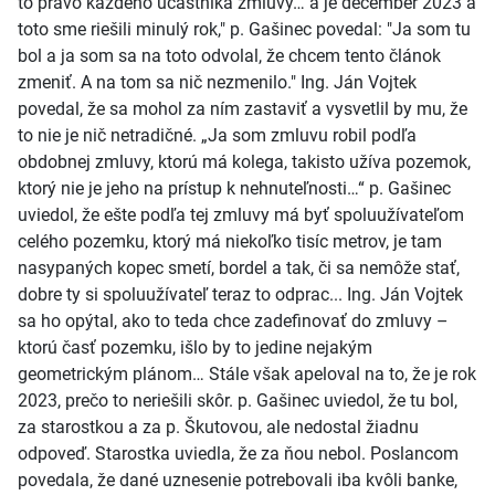
to právo každého účastníka zmluvy… a je december 2023 a
toto sme riešili minulý rok," p. Gašinec povedal: "Ja som tu
bol a ja som sa na toto odvolal, že chcem tento článok
zmeniť. A na tom sa nič nezmenilo." Ing. Ján Vojtek
povedal, že sa mohol za ním zastaviť a vysvetlil by mu, že
to nie je nič netradičné. „Ja som zmluvu robil podľa
obdobnej zmluvy, ktorú má kolega, takisto užíva pozemok,
ktorý nie je jeho na prístup k nehnuteľnosti…“ p. Gašinec
uviedol, že ešte podľa tej zmluvy má byť spoluužívateľom
celého pozemku, ktorý má niekoľko tisíc metrov, je tam
nasypaných kopec smetí, bordel a tak, či sa nemôže stať,
dobre ty si spoluužívateľ teraz to odprac... Ing. Ján Vojtek
sa ho opýtal, ako to teda chce zadefinovať do zmluvy –
ktorú časť pozemku, išlo by to jedine nejakým
geometrickým plánom… Stále však apeloval na to, že je rok
2023, prečo to neriešili skôr. p. Gašinec uviedol, že tu bol,
za starostkou a za p. Škutovou, ale nedostal žiadnu
odpoveď. Starostka uviedla, že za ňou nebol. Poslancom
povedala, že dané uznesenie potrebovali iba kvôli banke,