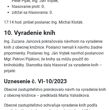
Peter Piják, Ing. Ján Vojtek;
hlasovanie proti: 0;
zdržal sa hlasovania: 0.
17:14 hod. prišiel poslanec Ing. Michal Kloták.
10. Vyradenie kníh
Ing. Zuzana Jancová pokračovala návrhom na vyradenie
kníh z obecnej knižnice. Poslanci nemali k návrhu žiadne
pripomienky. Poslanec Ing. Ján Vojtek navrhol poslancovi
Mgr. Petrovi Pijákovi, že knihy sa môžu použiť do
knihobúdky. Starostka dala hlasovať za vyradenie kníh –
prijaté:
Uznesenie č. VI-10/2023
Obecné zastupiteľstvo prerokovalo návrh na vyradenie kníh
z obecnej knižnice – predkladá Marta Valiašková.
Obecné zastupiteľstvo schvaľuje vyradenie kníh podľa