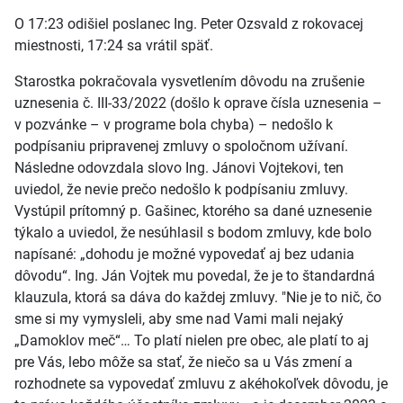
O 17:23 odišiel poslanec Ing. Peter Ozsvald z rokovacej
miestnosti, 17:24 sa vrátil späť.
Starostka pokračovala vysvetlením dôvodu na zrušenie
uznesenia č. III-33/2022 (došlo k oprave čísla uznesenia –
v pozvánke – v programe bola chyba) – nedošlo k
podpísaniu pripravenej zmluvy o spoločnom užívaní.
Následne odovzdala slovo Ing. Jánovi Vojtekovi, ten
uviedol, že nevie prečo nedošlo k podpísaniu zmluvy.
Vystúpil prítomný p. Gašinec, ktorého sa dané uznesenie
týkalo a uviedol, že nesúhlasil s bodom zmluvy, kde bolo
napísané: „dohodu je možné vypovedať aj bez udania
dôvodu“. Ing. Ján Vojtek mu povedal, že je to štandardná
klauzula, ktorá sa dáva do každej zmluvy. "Nie je to nič, čo
sme si my vymysleli, aby sme nad Vami mali nejaký
„Damoklov meč“… To platí nielen pre obec, ale platí to aj
pre Vás, lebo môže sa stať, že niečo sa u Vás zmení a
rozhodnete sa vypovedať zmluvu z akéhokoľvek dôvodu, je