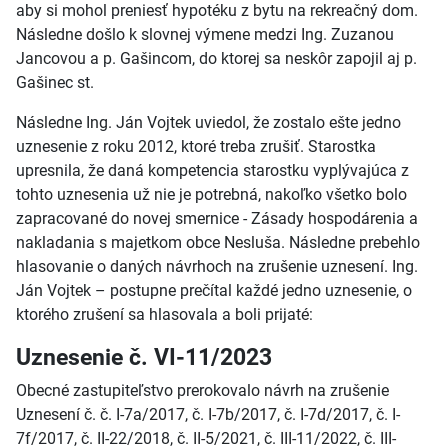
aby si mohol preniesť hypotéku z bytu na rekreačný dom.
Následne došlo k slovnej výmene medzi Ing. Zuzanou
Jancovou a p. Gašincom, do ktorej sa neskôr zapojil aj p.
Gašinec st.
Následne Ing. Ján Vojtek uviedol, že zostalo ešte jedno
uznesenie z roku 2012, ktoré treba zrušiť. Starostka
upresnila, že daná kompetencia starostku vyplývajúca z
tohto uznesenia už nie je potrebná, nakoľko všetko bolo
zapracované do novej smernice - Zásady hospodárenia a
nakladania s majetkom obce Nesluša. Následne prebehlo
hlasovanie o daných návrhoch na zrušenie uznesení. Ing.
Ján Vojtek – postupne prečítal každé jedno uznesenie, o
ktorého zrušení sa hlasovala a boli prijaté:
Uznesenie č. VI-11/2023
Obecné zastupiteľstvo prerokovalo návrh na zrušenie
Uznesení č. č. I-7a/2017, č. I-7b/2017, č. I-7d/2017, č. I-
7f/2017, č. II-22/2018, č. II-5/2021, č. III-11/2022, č. III-