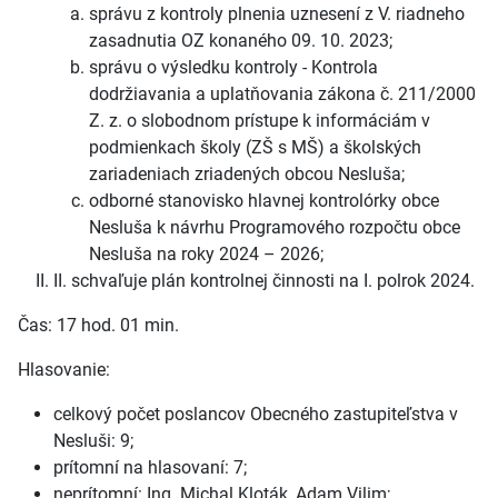
správu z kontroly plnenia uznesení z V. riadneho
zasadnutia OZ konaného 09. 10. 2023;
správu o výsledku kontroly - Kontrola
dodržiavania a uplatňovania zákona č. 211/2000
Z. z. o slobodnom prístupe k informáciám v
podmienkach školy (ZŠ s MŠ) a školských
zariadeniach zriadených obcou Nesluša;
odborné stanovisko hlavnej kontrolórky obce
Nesluša k návrhu Programového rozpočtu obce
Nesluša na roky 2024 – 2026;
II. schvaľuje plán kontrolnej činnosti na I. polrok 2024.
Čas: 17 hod. 01 min.
Hlasovanie:
celkový počet poslancov Obecného zastupiteľstva v
Nesluši: 9;
prítomní na hlasovaní: 7;
neprítomní: Ing. Michal Kloták, Adam Vilim;