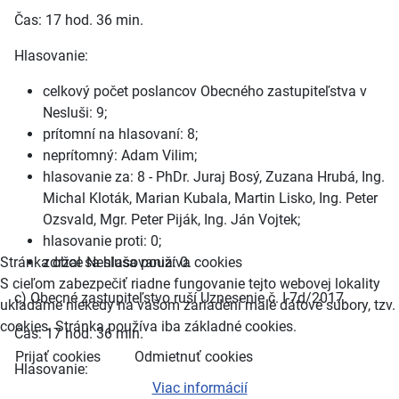
Čas: 17 hod. 36 min.
Hlasovanie:
celkový počet poslancov Obecného zastupiteľstva v
Nesluši: 9;
prítomní na hlasovaní: 8;
neprítomný: Adam Vilim;
hlasovanie za: 8 - PhDr. Juraj Bosý, Zuzana Hrubá, Ing.
Michal Kloták, Marian Kubala, Martin Lisko, Ing. Peter
Ozsvald, Mgr. Peter Piják, Ing. Ján Vojtek;
hlasovanie proti: 0;
Stránka obce Nesluša používa cookies
zdržal sa hlasovania: 0.
S cieľom zabezpečiť riadne fungovanie tejto webovej lokality
c) Obecné zastupiteľstvo ruší Uznesenie č. I-7d/2017.
ukladáme niekedy na vašom zariadení malé dátové súbory, tzv.
cookies. Stránka používa iba základné cookies.
Čas: 17 hod. 36 min.
Prijať cookies
Odmietnuť cookies
Hlasovanie:
Viac informácií