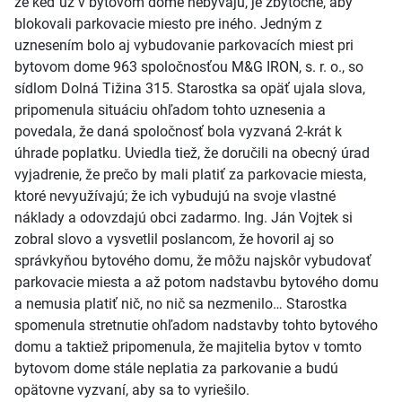
že keď už v bytovom dome nebývajú, je zbytočné, aby
blokovali parkovacie miesto pre iného. Jedným z
uznesením bolo aj vybudovanie parkovacích miest pri
bytovom dome 963 spoločnosťou M&G IRON, s. r. o., so
sídlom Dolná Tižina 315. Starostka sa opäť ujala slova,
pripomenula situáciu ohľadom tohto uznesenia a
povedala, že daná spoločnosť bola vyzvaná 2-krát k
úhrade poplatku. Uviedla tiež, že doručili na obecný úrad
vyjadrenie, že prečo by mali platiť za parkovacie miesta,
ktoré nevyužívajú; že ich vybudujú na svoje vlastné
náklady a odovzdajú obci zadarmo. Ing. Ján Vojtek si
zobral slovo a vysvetlil poslancom, že hovoril aj so
správkyňou bytového domu, že môžu najskôr vybudovať
parkovacie miesta a až potom nadstavbu bytového domu
a nemusia platiť nič, no nič sa nezmenilo… Starostka
spomenula stretnutie ohľadom nadstavby tohto bytového
domu a taktiež pripomenula, že majitelia bytov v tomto
bytovom dome stále neplatia za parkovanie a budú
opätovne vyzvaní, aby sa to vyriešilo.