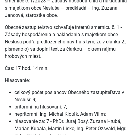
smernice č. 1/2023 – Zásady hospodárenia a nakladania
s majetkom obce Nesluša – predkladá – Ing. Zuzana
Jancová, starostka obce.
Obecné zastupiteľstvo schvaľuje internú smernicu č. 1 -
Zásady hospodárenia a nakladania s majetkom obce
Nesluša podľa predloženého návrhu s tým, že v článku 2.,
písmeno o) sa doplní text za čiarkou – okrem nájmu
hrobových miest.
Čas: 17 hod. 14 min.
Hlasovanie:
celkový počet poslancov Obecného zastupiteľstva v
Nesluši: 9;
prítomní na hlasovaní: 7;
neprítomní: Ing. Michal Kloták, Adam Vilim;
hlasovanie za: 7 - PhDr. Juraj Bosý, Zuzana Hrubá,
Marian Kubala, Martin Lisko, Ing. Peter Ozsvald, Mgr.