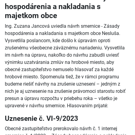
hospodárenia a nakladania s
majetkom obce
Ing. Zuzana Jancová uviedla návrh smernice - Zásady
hospodárenia a nakladania s majetkom obce Nesluša.
Vysvetlila poslancom, kde došlo k úpravám oproti
zrušenému všeobecne záväznému nariadeniu. Vysvetlila
im návrh na úpravu, nakoľko do návrhu zabudli uviesť
výnimku uzatvárania zmlúv na hrobové miesto, aby
obecné zastupiteľstvo nemuselo hlasovať za každé
hrobové miesto. Spomenula tiež, že v rámci programu
budeme riešiť návrhy na zrušenie uznesení – jedným z
nich je aj uznesenie na zrušenie právomoci starostu robiť
presun a úpravu rozpočtu v priebehu roka – všetko je
upravené v návrhu smernice. Hlasovaním prijaté:
Uznesenie č. VI-9/2023
Obecné zastupiteľstvo prerokovalo návrh č. 1 internej