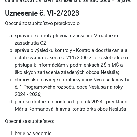
dala hlasovať za návrh uznesenia k tomuto bodu – prijaté:
Uznesenie č. VI-2/2023
Obecné zastupiteľstvo prerokovalo:
správu z kontroly plnenia uznesení z V. riadneho
zasadnutia OZ;
správu o výsledku kontroly - Kontrola dodržiavania a
uplatňovania zákona č. 211/2000 Z. z. o slobodnom
prístupu k informáciám v podmienkach ZŠ s MŠ a
školských zariadenia zriadených obcou Nesluša;
stanovisko hlavnej kontrolórky obce Nesluša k návrhu
č. 1 Programového rozpočtu obce Nesluša na roky
2024 - 2026;
plán kontrolnej činnosti na I. polrok 2024 - predkladá
Mária Kormanová, hlavná kontrolórka obce Nesluša.
Obecné zastupiteľstvo:
berie na vedomie: