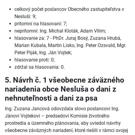
celkový počet poslancov Obecného zastupiteľstva v
Nesluši: 9;
prítomní na hlasovaní: 7;
neprítomní: Ing. Michal Kloták, Adam Vilim;
hlasovanie za: 7 - PhDr. Juraj Bosý, Zuzana Hrubá,
Marian Kubala, Martin Lisko, Ing. Peter Ozsvald, Mgr.
Peter Piják, Ing. Ján Vojtek;
hlasovanie proti: 0;
zdržal sa hlasovania: 0.
5. Návrh č. 1 všeobecne záväzného
nariadenia obce Nesluša o dani z
nehnuteľnosti a dani za psa
Ing. Zuzana Jancová odovzdala slovo poslancovi Ing.
Jánovi Vojtekovi – predsedovi Komisie životného
prostredia a územného plánovania, aby uviedol návrhy
všeobecne záväzných nariadení, ktoré riešili v rámci svojej