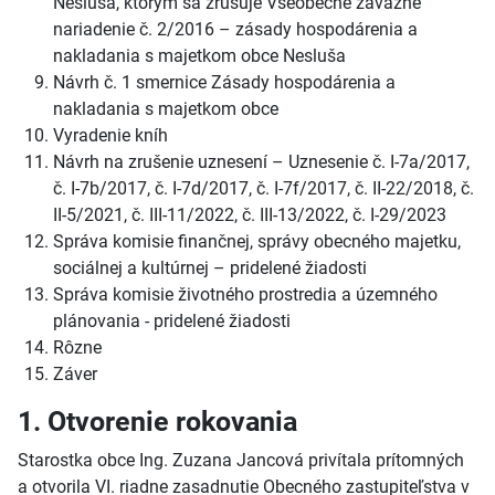
Nesluša, ktorým sa zrušuje Všeobecne záväzné
nariadenie č. 2/2016 – zásady hospodárenia a
nakladania s majetkom obce Nesluša
Návrh č. 1 smernice Zásady hospodárenia a
nakladania s majetkom obce
Vyradenie kníh
Návrh na zrušenie uznesení – Uznesenie č. I-7a/2017,
č. I-7b/2017, č. I-7d/2017, č. I-7f/2017, č. II-22/2018, č.
II-5/2021, č. III-11/2022, č. III-13/2022, č. I-29/2023
Správa komisie finančnej, správy obecného majetku,
sociálnej a kultúrnej – pridelené žiadosti
Správa komisie životného prostredia a územného
plánovania - pridelené žiadosti
Rôzne
Záver
1. Otvorenie rokovania
Starostka obce Ing. Zuzana Jancová privítala prítomných
a otvorila VI. riadne zasadnutie Obecného zastupiteľstva v