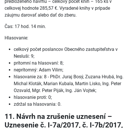
predloženého návrhu – celkový počet kníh – 165 ks v
celkovej hodnote 285,57 €. Vyradené knihy v prípade
záujmu darovať alebo dať do zberu.
Čas: 17 hod. 14 min.
Hlasovanie:
celkový počet poslancov Obecného zastupiteľstva v
Nesluši: 9;
prítomní na hlasovaní: 8;
neprítomný: Adam Vilim;
hlasovanie za: 8 - PhDr. Juraj Bosý, Zuzana Hrubá, Ing.
Michal Kloták, Marian Kubala, Martin Lisko, Ing. Peter
Ozsvald, Mgr. Peter Piják, Ing. Ján Vojtek;
hlasovanie proti: 0;
zdržal sa hlasovania: 0.
11. Návrh na zrušenie uznesení –
Uznesenie č. I-7a/2017, č. I-7b/2017,