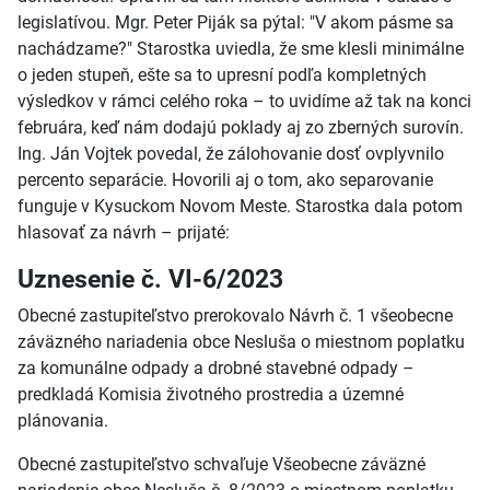
legislatívou. Mgr. Peter Piják sa pýtal: "V akom pásme sa
nachádzame?" Starostka uviedla, že sme klesli minimálne
o jeden stupeň, ešte sa to upresní podľa kompletných
výsledkov v rámci celého roka – to uvidíme až tak na konci
februára, keď nám dodajú poklady aj zo zberných surovín.
Ing. Ján Vojtek povedal, že zálohovanie dosť ovplyvnilo
percento separácie. Hovorili aj o tom, ako separovanie
funguje v Kysuckom Novom Meste. Starostka dala potom
hlasovať za návrh – prijaté:
Uznesenie č. VI-6/2023
Obecné zastupiteľstvo prerokovalo Návrh č. 1 všeobecne
záväzného nariadenia obce Nesluša o miestnom poplatku
za komunálne odpady a drobné stavebné odpady –
predkladá Komisia životného prostredia a územné
plánovania.
Obecné zastupiteľstvo schvaľuje Všeobecne záväzné