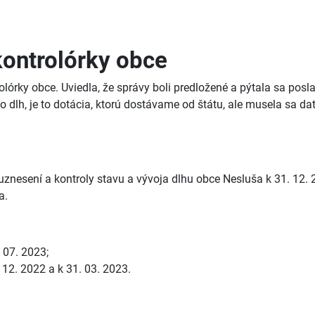
kontrolórky obce
rolórky obce. Uviedla, že správy boli predložené a pýtala sa pos
o dlh, je to dotácia, ktorú dostávame od štátu, ale musela sa dať
 uznesení a kontroly stavu a vývoja dlhu obce Nesluša k 31. 12
a.
 07. 2023;
 12. 2022 a k 31. 03. 2023.