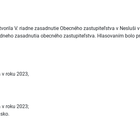
orila V. riadne zasadnutie Obecného zastupiteľstva v Nesluši v r
iadneho zasadnutia obecného zastupiteľstva. Hlasovaním bolo pri
 v roku 2023,
 v roku 2023;
isko.