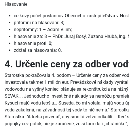
Hlasovanie:
celkový počet poslancov Obecného zastupiteľstva v Neslu
prítomní na hlasovaní: 8;
neprítomný: 1 – Adam Vilim;
hlasovanie za: 8 – PhDr. Juraj Bosý, Zuzana Hrubá, Ing. M
hlasovanie proti: 0;
zdržal sa hlasovania: 0.
4. Určenie ceny za odber vo
Starostka pokračovala 4. bodom – Určenie ceny za odber vod
investovala takmer 1 milión eur. Prevádzkové náklady vyrátali
vodovodu na vyšný koniec, plánuje sa rekonštrukcia na nižný
SEVAK…. Jednoducho investičné náklady sa nemôžu premietnu
Kysuci majú vodu lepšiu… Suseda, čo mi volala, majú vodu úpln
voda zakalená, na závadnosti tej vody to nič nemá." Starostka
Starostka: "A treba povedať, aby sme tú vetvu odkalili…. Keď
prípojky cez potok, nie je zaručené, že si tam dali „chráničk