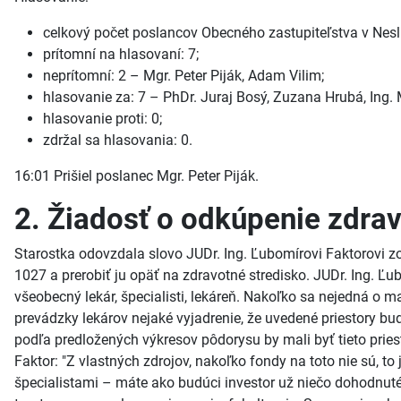
celkový počet poslancov Obecného zastupiteľstva v Neslu
prítomní na hlasovaní: 7;
neprítomní: 2 – Mgr. Peter Piják, Adam Vilim;
hlasovanie za: 7 – PhDr. Juraj Bosý, Zuzana Hrubá, Ing. M
hlasovanie proti: 0;
zdržal sa hlasovania: 0.
16:01 Prišiel poslanec Mgr. Peter Piják.
2. Žiadosť o odkúpenie zdra
Starostka odovzdala slovo JUDr. Ing. Ľubomírovi Faktorovi zo
1027 a prerobiť ju opäť na zdravotné stredisko. JUDr. Ing. Ľ
všeobecný lekár, špecialisti, lekáreň. Nakoľko sa nejedná o ma
prevádzky lekárov nejaké vyjadrenie, že uvedené priestory bud
podľa predložených výkresov pôdorysu by mali byť tieto priest
Faktor: "Z vlastných zdrojov, nakoľko fondy na toto nie sú, to
špecialistami – máte ako budúci investor už niečo dohodnuté,