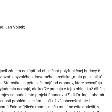
ng. Ján Vojtek;
ejavil záujem odkúpiť od obce časť polyfunkčnej budovy č.
udovať z bývalého zdravotného strediska „malú polikliniku“ –
va. Starostka sa pýtala, či majú od orgánov, ktoré schvaľujú
jadrenia nemajú, ale keďže pracujú v tejto oblasti už dlhšie,
drojov sa bude tento projekt financovať?" JUDr. Ing. Ľubomír
ecnosti problém s lekármi – či už všeobecnými, ale i
bomír Faktor: "Niečo máme, niečo musíme ešte doriešiť, v