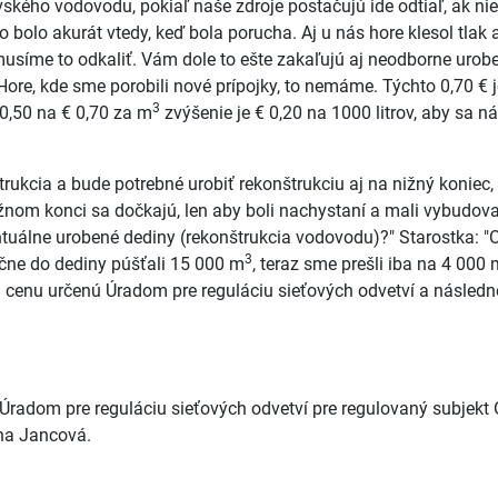
ského vodovodu, pokiaľ naše zdroje postačujú ide odtiaľ, ak nie
To bolo akurát vtedy, keď bola porucha. Aj u nás hore klesol tlak
 musíme to odkaliť. Vám dole to ešte zakaľujú aj neodborne urobe
ore, kde sme porobili nové prípojky, to nemáme. Týchto 0,70 € je
3
 0,50 na € 0,70 za m
zvýšenie je € 0,20 na 1000 litrov, aby sa ná
trukcia a bude potrebné urobiť rekonštrukciu aj na nižný koniec
ižnom konci sa dočkajú, len aby boli nachystaní a mali vybudov
tuálne urobené dediny (rekonštrukcia vodovodu)?" Starostka: "O
3
ne do dediny púšťali 15 000 m
, teraz sme prešli iba na 4 000
a cenu určenú Úradom pre reguláciu sieťových odvetví a následne
Úradom pre reguláciu sieťových odvetví pre regulovaný subjekt
na Jancová.