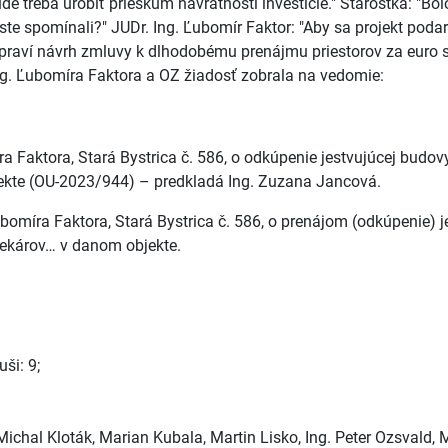
treba urobiť prieskum návratnosti investície." Starostka: "Bolo
e spomínali?" JUDr. Ing. Ľubomír Faktor: "Aby sa projekt podaril
 pripraví návrh zmluvy k dlhodobému prenájmu priestorov za eu
ng. Ľubomíra Faktora a OZ žiadosť zobrala na vedomie:
a Faktora, Stará Bystrica č. 586, o odkúpenie jestvujúcej budo
kte (OU-2023/944) – predkladá Ing. Zuzana Jancová.
bomíra Faktora, Stará Bystrica č. 586, o prenájom (odkúpenie) 
ekárov… v danom objekte.
ši: 9;
ichal Kloták, Marian Kubala, Martin Lisko, Ing. Peter Ozsvald, Mg