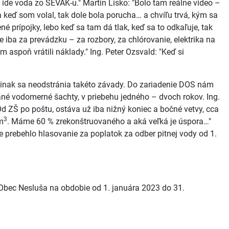
 ide voda zo SEVAK-u." Martin Lisko: "Bolo tam reálne video –
 a keď som volal, tak dole bola porucha… a chvíľu trvá, kým sa
né prípojky, lebo keď sa tam dá tlak, keď sa to odkaľuje, tak
 iba za prevádzku – za rozbory, za chlórovanie, elektrika na
m aspoň vrátili náklady." Ing. Peter Ozsvald: "Keď si
, inak sa neodstránia takéto závady. Do zariadenie DOS nám
ané vodomerné šachty, v priebehu jedného – dvoch rokov. Ing.
d ZŠ po poštu, ostáva už iba nižný koniec a bočné vetvy, cca
3
 m
. Máme 60 % zrekonštruovaného a aká veľká je úspora…"
 prebehlo hlasovanie za poplatok za odber pitnej vody od 1.
 Obec Nesluša na obdobie od 1. januára 2023 do 31.