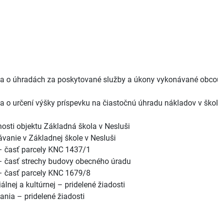
ša o úhradách za poskytované služby a úkony vykonávané obco
 o určení výšky príspevku na čiastočnú úhradu nákladov v škol
nosti objektu Základná škola v Nesluši
ávanie v Základnej škole v Nesluši
– časť parcely KNC 1437/1
– časť strechy budovy obecného úradu
– časť parcely KNC 1679/8
lnej a kultúrnej – pridelené žiadosti
nia – pridelené žiadosti