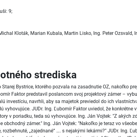
ši: 9;
ichal Kloták, Marian Kubala, Martin Lisko, Ing. Peter Ozsvald, I
votného strediska
 Starej Bystrice, ktorého pozvala na zasadnutie OZ, nakoľko pr
ubomír Faktor predstavil poslancom svoj projektový zámer – vyb
lú investíciu, navrhli, aby sa majetok previedol do ich vlastníct
ú vyhovujúce. JUDr. Ing. Ľubomír Faktor uviedol, že konkrétne vy
ory v poriadku, teda sú vyhovujúce. Ing. Ján Vojtek: "Z akých z
 je obchodný zámer." Ing. Ján Vojtek: "Nakoľko je teraz vo všeob
 rozbehnuté, „zajednané“ …. s nejakými lekármi?" JUDr. Ing. Ľu