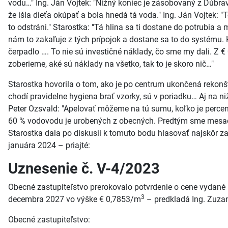
vodu…" Ing. Ján Vojtek: "Nižný koniec je zásobovaný z Dúbrav
že išla dieťa okúpať a bola hnedá tá voda." Ing. Ján Vojtek: "
to odstráni." Starostka: "Tá hlina sa ti dostane do potrubia a
nám to zakaľuje z tých prípojok a dostane sa to do systému. H
čerpadlo …. To nie sú investičné náklady, čo sme my dali. Z €
zoberieme, aké sú náklady na všetko, tak to je skoro nič…"
Starostka hovorila o tom, ako je po centrum ukončená rekonš
chodí pravidelne hygiena brať vzorky, sú v poriadku… Aj na n
Peter Ozsvald: "Apelovať môžeme na tú sumu, koľko je percen
60 % vodovodu je urobených z obecných. Predtým sme mesač
Starostka dala po diskusii k tomuto bodu hlasovať najskôr z
januára 2024 – priajté:
Uznesenie č. V-4/2023
Obecné zastupiteľstvo prerokovalo potvrdenie o cene vydané 
3
decembra 2027 vo výške € 0,7853/m
– predkladá Ing. Zuza
Obecné zastupiteľstvo: