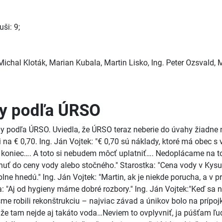
ši: 9;
ichal Kloták, Marian Kubala, Martin Lisko, Ing. Peter Ozsvald, Mg
dy podľa ÚRSO
y podľa ÚRSO. Uviedla, že ÚRSO teraz neberie do úvahy žiadne n
 na € 0,70. Ing. Ján Vojtek: "€ 0,70 sú náklady, ktoré má obec 
 koniec…. A toto si nebudem môcť uplatniť…. Nedoplácame na to l
ť do ceny vody alebo stočného." Starostka: "Cena vody v Kysu
e hnedú." Ing. Ján Vojtek: "Martin, ak je niekde porucha, a v p
: "Aj od hygieny máme dobré rozbory." Ing. Ján Vojtek:"Keď sa ni
 sme robili rekonštrukciu – najviac závad a únikov bolo na prípo
u“, že tam nejde aj takáto voda…Neviem to ovplyvniť, ja púšťam ľ