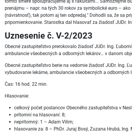
tomto smere spolupracujeme aj s fakultami... Samozrejme bude 
prenájmu – napr. na tých 30 rokov za symbolické euro – ako st
(návratnosť), tak potom aj ten odpredaj." Dohodli sa, že sa
pripomienkovanie. Starostka dal hlasovať za žiadosť JUDr. I
Uznesenie č. V-2/2023
Obecné zastupiteľstvo prerokovalo žiadosť JUDr. Ing. Ľubomír
ambulancie všeobecných a odborných lekárov… v danom obje
Obecné zastupiteľstvo berie na vedomie žiadosť JUDr. Ing. Ľu
vybudovanie lekárne, ambulancie všeobecných a odborných l
Čas: 16 hod. 22 min.
Hlasovanie:
celkový počet poslancov Obecného zastupiteľstva v Neslu
prítomní na hlasovaní: 8;
neprítomný: 1 – Adam Vilim;
hlasovanie za: 8 – PhDr. Juraj Bosý, Zuzana Hrubá, Ing. M