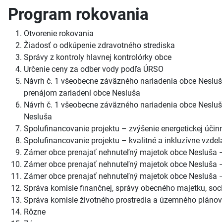
Program rokovania
Otvorenie rokovania
Žiadosť o odkúpenie zdravotného strediska
Správy z kontroly hlavnej kontrolórky obce
Určenie ceny za odber vody podľa ÚRSO
Návrh č. 1 všeobecne záväzného nariadenia obce Neslu
prenájom zariadení obce Nesluša
Návrh č. 1 všeobecne záväzného nariadenia obce Nesluša
Nesluša
Spolufinancovanie projektu – zvýšenie energetickej účin
Spolufinancovanie projektu – kvalitné a inkluzívne vzdel
Zámer obce prenajať nehnuteľný majetok obce Nesluša 
Zámer obce prenajať nehnuteľný majetok obce Nesluša 
Zámer obce prenajať nehnuteľný majetok obce Nesluša 
Správa komisie finančnej, správy obecného majetku, sociá
Správa komisie životného prostredia a územného plánova
Rôzne