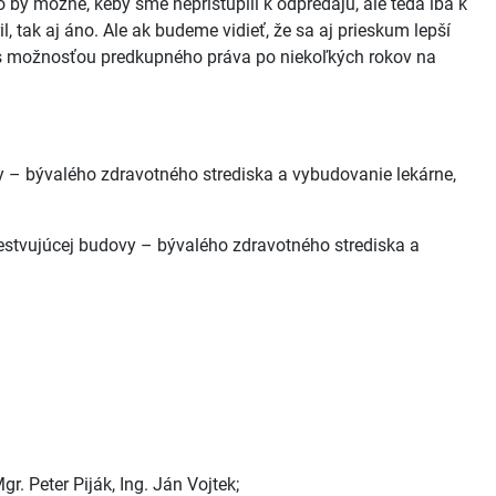
 by možné, keby sme nepristúpili k odpredajú, ale teda iba k
, tak aj áno. Ale ak budeme vidieť, že sa aj prieskum lepší
ro s možnosťou predkupného práva po niekoľkých rokov na
vy – bývalého zdravotného strediska a vybudovanie lekárne,
jestvujúcej budovy – bývalého zdravotného strediska a
r. Peter Piják, Ing. Ján Vojtek;