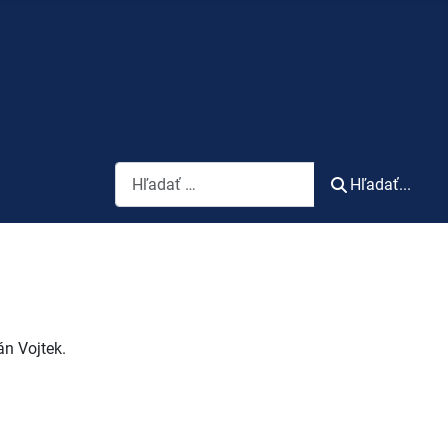
Vyhľadávanie
Hľadať...
án Vojtek.