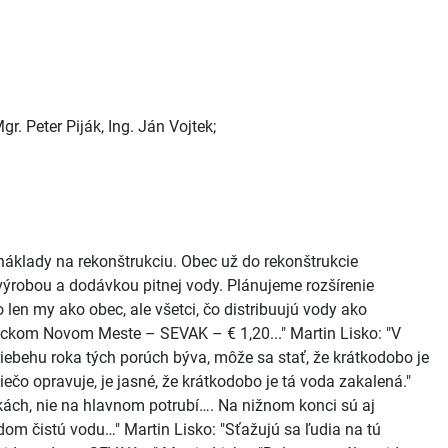
r. Peter Piják, Ing. Ján Vojtek;
áklady na rekonštrukciu. Obec už do rekonštrukcie
s výrobou a dodávkou pitnej vody. Plánujeme rozšírenie
en my ako obec, ale všetci, čo distribuujú vody ako
ckom Novom Meste – SEVAK – € 1,20..." Martin Lisko: "V
riebehu roka tých porúch býva, môže sa stať, že krátkodobo je
ečo opravuje, je jasné, že krátkodobo je tá voda zakalená."
jkách, nie na hlavnom potrubí…. Na nižnom konci sú aj
udom čistú vodu…" Martin Lisko: "Sťažujú sa ľudia na tú