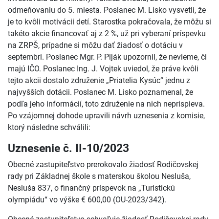
odmeňovaniu do 5. miesta. Poslanec M. Lisko vysvetli, že
je to kvôli motivácii detí. Starostka pokračovala, že môžu si
takéto akcie financovať aj z 2 %, už pri vyberaní príspevku
na ZRPŠ, prípadne si môžu dať žiadosť o dotáciu v
septembri. Poslanec Mgr. P. Piják upozornil, že nevieme, či
majú IČO. Poslanec Ing. J. Vojtek uviedol, že práve kvôli
tejto akcii dostalo združenie „Priatelia Kysúc“ jednu z
najvyšších dotácii. Poslanec M. Lisko poznamenal, že
podľa jeho informácií, toto združenie na nich neprispieva.
Po vzájomnej dohode upravili návrh uznesenia z komisie,
ktorý následne schválili:
Uznesenie č. II-10/2023
Obecné zastupiteľstvo prerokovalo žiadosť Rodičovskej
rady pri Základnej škole s materskou školou Nesluša,
Nesluša 837, o finančný príspevok na „Turistickú
olympiádu“ vo výške € 600,00 (OU-2023/342).