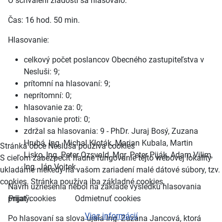
O schválení žiadosti sa hlasovalo.
Čas: 16 hod. 50 min.
Hlasovanie:
celkový počet poslancov Obecného zastupiteľstva v
Nesluši: 9;
prítomní na hlasovaní: 9;
neprítomní: 0;
hlasovanie za: 0;
hlasovanie proti: 0;
zdržal sa hlasovania: 9 - PhDr. Juraj Bosý, Zuzana
Hrubá, Ing. Michal Kloták, Marian Kubala, Martin
Stránka obce Nesluša používa cookies
Lisko, Ing. Peter Ozsvald, Mgr. Peter Piják, Adam Vilim,
S cieľom zabezpečiť riadne fungovanie tejto webovej lokality
Ing. Ján Vojtek.
ukladáme niekedy na vašom zariadení malé dátové súbory, tzv.
cookies. Stránka používa iba základné cookies.
Návrh uznesenia nebol na základe výsledku hlasovania
prijatý.
Prijať cookies
Odmietnuť cookies
Viac informácií
Po hlasovaní sa slova ujala Ing. Zuzana Jancová, ktorá