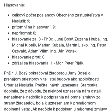
Hlasovanie:
celkový počet poslancov Obecného zastupiteľstva v
Nesluši: 9;
prítomní na hlasovaní: 9;
neprítomní: 0;
hlasovanie za: 8 - PhDr. Juraj Bosý, Zuzana Hrubá, Ing.
Michal Kloták, Marian Kubala, Martin Lisko, Ing. Peter
Ozsvald, Adam Vilim, Ing. Ján Vojtek;
hlasovanie proti: 0;
zdržal sa hlasovania: 1 - Mgr. Peter Piják.
PhDr. J. Bosý pokračoval žiadosťou Jany Bosej o
prenájom priestorov v tej istej budove ako spoločnosti
Urbariát Nesluša. Prečítal návrh uznesenia. Starostka
doplnila, že z dôvodu, že niektoré uznesenia nám ostali
nenaplnené, nedošlo k podpísania nájomnej zmluvy zo
strany žiadateľov, bola k uzneseniam k prenájomom
doplnená veta: „Ak nedôjde k podpísaniu nájomnej zmluvy