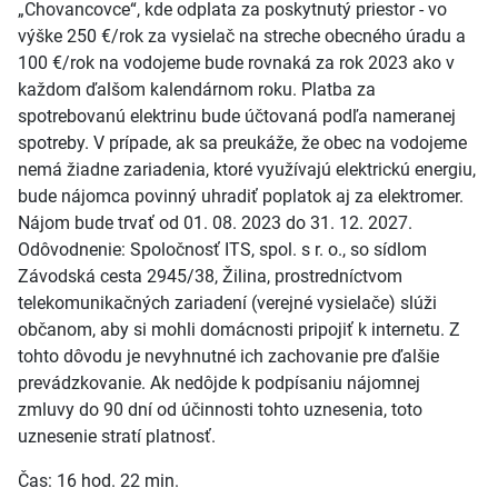
„Chovancovce“, kde odplata za poskytnutý priestor - vo
výške 250 €/rok za vysielač na streche obecného úradu a
100 €/rok na vodojeme bude rovnaká za rok 2023 ako v
každom ďalšom kalendárnom roku. Platba za
spotrebovanú elektrinu bude účtovaná podľa nameranej
spotreby. V prípade, ak sa preukáže, že obec na vodojeme
nemá žiadne zariadenia, ktoré využívajú elektrickú energiu,
bude nájomca povinný uhradiť poplatok aj za elektromer.
Nájom bude trvať od 01. 08. 2023 do 31. 12. 2027.
Odôvodnenie: Spoločnosť ITS, spol. s r. o., so sídlom
Závodská cesta 2945/38, Žilina, prostredníctvom
telekomunikačných zariadení (verejné vysielače) slúži
občanom, aby si mohli domácnosti pripojiť k internetu. Z
tohto dôvodu je nevyhnutné ich zachovanie pre ďalšie
prevádzkovanie. Ak nedôjde k podpísaniu nájomnej
zmluvy do 90 dní od účinnosti tohto uznesenia, toto
uznesenie stratí platnosť.
Čas: 16 hod. 22 min.