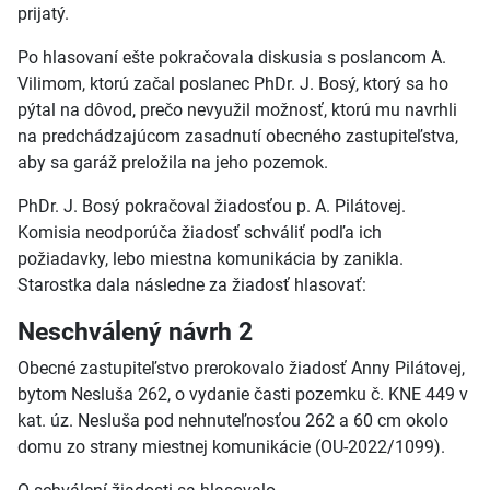
prijatý.
Po hlasovaní ešte pokračovala diskusia s poslancom A.
Vilimom, ktorú začal poslanec PhDr. J. Bosý, ktorý sa ho
pýtal na dôvod, prečo nevyužil možnosť, ktorú mu navrhli
na predchádzajúcom zasadnutí obecného zastupiteľstva,
aby sa garáž preložila na jeho pozemok.
PhDr. J. Bosý pokračoval žiadosťou p. A. Pilátovej.
Komisia neodporúča žiadosť schváliť podľa ich
požiadavky, lebo miestna komunikácia by zanikla.
Starostka dala následne za žiadosť hlasovať:
Neschválený návrh 2
Obecné zastupiteľstvo prerokovalo žiadosť Anny Pilátovej,
bytom Nesluša 262, o vydanie časti pozemku č. KNE 449 v
kat. úz. Nesluša pod nehnuteľnosťou 262 a 60 cm okolo
domu zo strany miestnej komunikácie (OU-2022/1099).