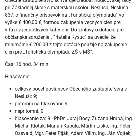
Obecné zastupiteľstvo schvaľuje žiadosť Rodičovskej rady
pri Základnej škole s materskou školou Nesluša, Nesluša
837, o finančný príspevok na „Turistickú olympiádu“ vo
výške € 400,00 €, formou zakúpenia vecných cien pre
víťazov jednotlivých kategórií. Do zmluvy o dotáciu pre
občianske združenie „Priatelia Kysúc“ sa uvedie, že
minimálne € 200,00 z tejto dotácie použije na zakúpenie
cien pre „Turistickú olympiádu ZŠ s MŠ“.
Čas: 16 hod. 34 min.
Hlasovanie:
celkový počet poslancov Obecného zastupiteľstva v
Nesluši: 9;
prítomní na hlasovaní: 9;
neprítomní: 0;
hlasovanie za: 9 - PhDr. Juraj Bosý, Zuzana Hrubá, Ing.
Michal Kloták, Marian Kubala, Martin Lisko, Ing. Peter
Ozsvald, Mgr. Peter Piják, Adam Vilim, Ing. Ján Vojtek;