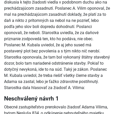
diskusia k tejto žiadosti viedla v podobnom duchu ako na
prechádzajúcom zasadnutí. Poslanec A. Vilim oponoval, že
mal na prechádzajúcom zasadnutí doklady, že platí za to
daň a nikto z prítomných sa nebol na ne pozrieť, lebo
podľa jeho slov boli dopredu dohodnutí. Poslanci
oponovali, že neboli. Starostka uviedla, že za daňové
priznanie zodpovedá ten, kto ho podáva, nie obec.
Poslanec M. Kubala uviedol, že aj jeho sused má
postavený plot bez povolenia a s tým nikto nič nerobí.
Starostka oponovala, že tam bol vykonaný štátny stavebný
dozor, bolo tam nariadené odstránenie stavby. Pokiaľ to
dotyčný nevykoná, ide to na súd. Taký je zákon. Poslanec
M. Kubala uviedol, že treba riešiť všetky čierne stavby a
Adama sa zastal, lebo je ťažko zdravotne postihnutý.
Starostka dala hlasovať za žiadosť A. Vilima:
Neschválený návrh 1
Obecné zastupiteľstvo prerokovalo žiadosť Adama Vilima,
bytom Nesluša 834, o odkúpenie nehnuteľného majetku