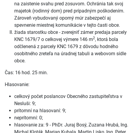
na zaistenie svahu pred zosuvom. Ochránia tak svoj
majetok (rodinný dom) pred prípadným poškodením.
Zároveň vybudovaný oporný múr zabezpečí aj
spevnenie miestnej komunikácie v tejto časti obce.
žiada starostku obce - zverejniť zámer predaja parcely
2
KNC 1679/7 o celkovej výmere 146 m
, ktorá bola
odčlenená z parcely KNC 1679 z dôvodu hodného
osobitného zreteľa na úradnej tabuli a webovom sídle
obce.
Čas: 16 hod. 25 min.
Hlasovanie:
celkový počet poslancov Obecného zastupiteľstva v
Nesluši: 9;
prítomní na hlasovaní: 9;
neprítomní: 0;
hlasovanie za: 9 - PhDr. Juraj Bosý, Zuzana Hrubá, Ing.
Michal Kloták, Marian Kubala, Martin Lisko, Ing. Peter