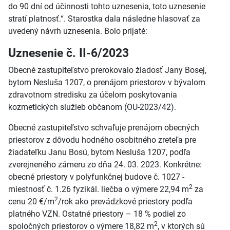
do 90 dní od účinnosti tohto uznesenia, toto uznesenie
stratí platnosť.“. Starostka dala následne hlasovať za
uvedený návrh uznesenia. Bolo prijaté:
Uznesenie č. II-6/2023
Obecné zastupiteľstvo prerokovalo žiadosť Jany Bosej,
bytom Nesluša 1207, o prenájom priestorov v bývalom
zdravotnom stredisku za účelom poskytovania
kozmetických služieb občanom (OU-2023/42).
Obecné zastupiteľstvo schvaľuje prenájom obecných
priestorov z dôvodu hodného osobitného zreteľa pre
žiadateľku Janu Bosú, bytom Nesluša 1207, podľa
zverejneného zámeru zo dňa 24. 03. 2023. Konkrétne:
obecné priestory v polyfunkčnej budove č. 1027 -
2
miestnosť č. 1.26 fyzikál. liečba o výmere 22,94 m
za
2
cenu 20 €/m
/rok ako prevádzkové priestory podľa
platného VZN. Ostatné priestory – 18 % podiel zo
2
spoločných priestorov o výmere 18,82 m
, v ktorých sú