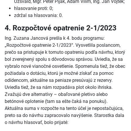
Ozsvald, Mgr. Peter Piják, Adam Vilim, Ing. Ján Vojtek;
hlasovanie proti: 0;
zdržal sa hlasovania: 0.
4. Rozpočtové opatrenie 2-1/2023
Ing. Zuzana Jancová prešla k 4. bodu programu:
„Rozpočtové opatrenie 2-1/2023“. Vysvetlila poslancom,
prečo sa pristupuje k tomuto opatreniu podľa návrhu, ktorý
bol zverejnený spolu s dôvodovou správou. Uviedla, že sa
vybralo nové vianočné osvetlenie. Spomenula tiež, že obec
požiadala o dotáciu, ktorú je možné získať za pomoc
odídencom, aktuálne sa peniaze presúvajú z rezervy.
Uviedla tiež, že sa nám rozpadáva plot okolo ihriska.
Zvažujú dve alternatívy – obaľované pletivo alebo
betónové oplotenie (tam sa ešte čaká na ponuku).
Aktuálna suma v rozpočte na tento účel je nepostačujúca,
preto sa do návrhu zapracovalo navýšenie. Starostka dala
o návrhu hlasovať, bolo prijaté: