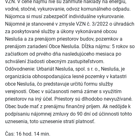
VZN. V cene nájmu nie sú zahrnuté náklady na energiu,
vodné, stočné, vykurovanie, odvoz komunálneho odpadu.
Nájomca si musí zabezpečiť individuálne vykurovanie.
Nájomné je stanovené v zmysle VZN č. 3/2022 o úhradách
za poskytované služby a úkony vykonávané obcou
Nesluša a za prenájom priestorov budov, pozemkov a
prenájom zariadení Obce Nesluša. Dĺžka nájmu: 5 rokov so
začiatkom od prvého dňa nasledujúceho mesiaca po
schválení žiadosti obecným zastupiteľstvom.
Odôvodnenie: Urbariát Nesluša, spol. s r. o., Nesluša, je
organizácia obhospodarujúca lesné pozemky v katastri
obce Nesluša, čo predstavuje určitú formu služby
verejnosti. Obec v súčasnosti nemá zámer s využitím
priestorov na iný účel. Priestory sú dlhodobo nevyužívané.
Obec bude mať z prenájmu finančný príjem. Ak nedôjde k
podpísaniu nájomnej zmluvy do 90 dní od účinnosti tohto
uznesenia, toto uznesenie stratí platnosť.
Čas: 16 hod. 14 min.