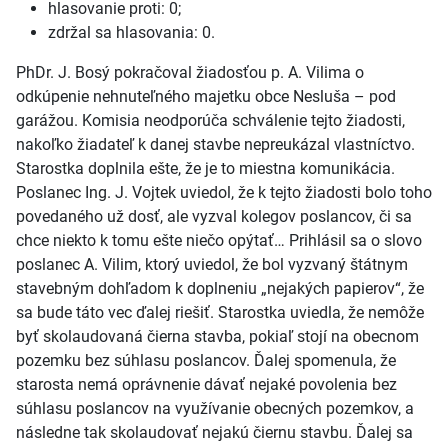
hlasovanie proti: 0;
zdržal sa hlasovania: 0.
PhDr. J. Bosý pokračoval žiadosťou p. A. Vilima o
odkúpenie nehnuteľného majetku obce Nesluša – pod
garážou. Komisia neodporúča schválenie tejto žiadosti,
nakoľko žiadateľ k danej stavbe nepreukázal vlastníctvo.
Starostka doplnila ešte, že je to miestna komunikácia.
Poslanec Ing. J. Vojtek uviedol, že k tejto žiadosti bolo toho
povedaného už dosť, ale vyzval kolegov poslancov, či sa
chce niekto k tomu ešte niečo opýtať… Prihlásil sa o slovo
poslanec A. Vilim, ktorý uviedol, že bol vyzvaný štátnym
stavebným dohľadom k doplneniu „nejakých papierov“, že
sa bude táto vec ďalej riešiť. Starostka uviedla, že nemôže
byť skolaudovaná čierna stavba, pokiaľ stojí na obecnom
pozemku bez súhlasu poslancov. Ďalej spomenula, že
starosta nemá oprávnenie dávať nejaké povolenia bez
súhlasu poslancov na využívanie obecných pozemkov, a
následne tak skolaudovať nejakú čiernu stavbu. Ďalej sa