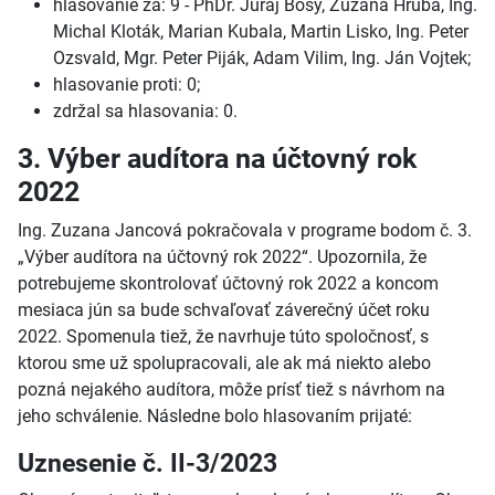
hlasovanie za: 9 - PhDr. Juraj Bosý, Zuzana Hrubá, Ing.
Michal Kloták, Marian Kubala, Martin Lisko, Ing. Peter
Ozsvald, Mgr. Peter Piják, Adam Vilim, Ing. Ján Vojtek;
hlasovanie proti: 0;
zdržal sa hlasovania: 0.
3. Výber audítora na účtovný rok
2022
Ing. Zuzana Jancová pokračovala v programe bodom č. 3.
„Výber audítora na účtovný rok 2022“. Upozornila, že
potrebujeme skontrolovať účtovný rok 2022 a koncom
mesiaca jún sa bude schvaľovať záverečný účet roku
2022. Spomenula tiež, že navrhuje túto spoločnosť, s
ktorou sme už spolupracovali, ale ak má niekto alebo
pozná nejakého audítora, môže prísť tiež s návrhom na
jeho schválenie. Následne bolo hlasovaním prijaté:
Uznesenie č. II-3/2023