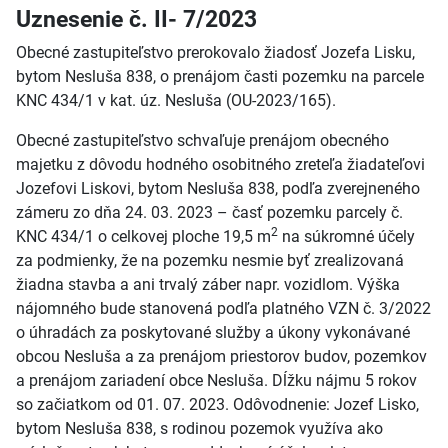
Uznesenie č. II- 7/2023
Obecné zastupiteľstvo prerokovalo žiadosť Jozefa Lisku,
bytom Nesluša 838, o prenájom časti pozemku na parcele
KNC 434/1 v kat. úz. Nesluša (OU-2023/165).
Obecné zastupiteľstvo schvaľuje prenájom obecného
majetku z dôvodu hodného osobitného zreteľa žiadateľovi
Jozefovi Liskovi, bytom Nesluša 838, podľa zverejneného
zámeru zo dňa 24. 03. 2023 – časť pozemku parcely č.
2
KNC 434/1 o celkovej ploche 19,5 m
na súkromné účely
za podmienky, že na pozemku nesmie byť zrealizovaná
žiadna stavba a ani trvalý záber napr. vozidlom. Výška
nájomného bude stanovená podľa platného VZN č. 3/2022
o úhradách za poskytované služby a úkony vykonávané
obcou Nesluša a za prenájom priestorov budov, pozemkov
a prenájom zariadení obce Nesluša. Dĺžku nájmu 5 rokov
so začiatkom od 01. 07. 2023. Odôvodnenie: Jozef Lisko,
bytom Nesluša 838, s rodinou pozemok využíva ako