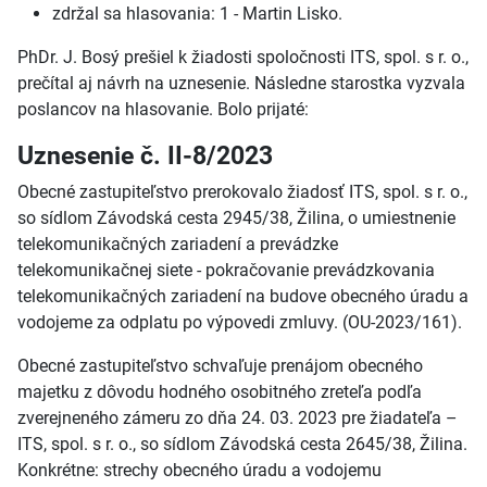
zdržal sa hlasovania: 1 - Martin Lisko.
PhDr. J. Bosý prešiel k žiadosti spoločnosti ITS, spol. s r. o.,
prečítal aj návrh na uznesenie. Následne starostka vyzvala
poslancov na hlasovanie. Bolo prijaté:
Uznesenie č. II-8/2023
Obecné zastupiteľstvo prerokovalo žiadosť ITS, spol. s r. o.,
so sídlom Závodská cesta 2945/38, Žilina, o umiestnenie
telekomunikačných zariadení a prevádzke
telekomunikačnej siete - pokračovanie prevádzkovania
telekomunikačných zariadení na budove obecného úradu a
vodojeme za odplatu po výpovedi zmluvy. (OU-2023/161).
Obecné zastupiteľstvo schvaľuje prenájom obecného
majetku z dôvodu hodného osobitného zreteľa podľa
zverejneného zámeru zo dňa 24. 03. 2023 pre žiadateľa –
ITS, spol. s r. o., so sídlom Závodská cesta 2645/38, Žilina.
Konkrétne: strechy obecného úradu a vodojemu