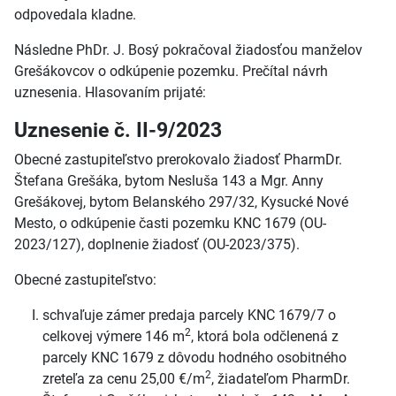
odpovedala kladne.
Následne PhDr. J. Bosý pokračoval žiadosťou manželov
Grešákovcov o odkúpenie pozemku. Prečítal návrh
uznesenia. Hlasovaním prijaté:
Uznesenie č. II-9/2023
Obecné zastupiteľstvo prerokovalo žiadosť PharmDr.
Štefana Grešáka, bytom Nesluša 143 a Mgr. Anny
Grešákovej, bytom Belanského 297/32, Kysucké Nové
Mesto, o odkúpenie časti pozemku KNC 1679 (OU-
2023/127), doplnenie žiadosť (OU-2023/375).
Obecné zastupiteľstvo:
schvaľuje zámer predaja parcely KNC 1679/7 o
2
celkovej výmere 146 m
, ktorá bola odčlenená z
parcely KNC 1679 z dôvodu hodného osobitného
2
zreteľa za cenu 25,00 €/m
, žiadateľom PharmDr.