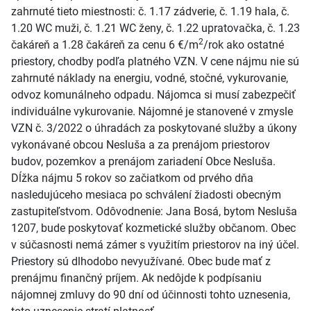
zahrnuté tieto miestnosti: č. 1.17 zádverie, č. 1.19 hala, č.
1.20 WC muži, č. 1.21 WC ženy, č. 1.22 upratovačka, č. 1.23
2
čakáreň a 1.28 čakáreň za cenu 6 €/m
/rok ako ostatné
priestory, chodby podľa platného VZN. V cene nájmu nie sú
zahrnuté náklady na energiu, vodné, stočné, vykurovanie,
odvoz komunálneho odpadu. Nájomca si musí zabezpečiť
individuálne vykurovanie. Nájomné je stanovené v zmysle
VZN č. 3/2022 o úhradách za poskytované služby a úkony
vykonávané obcou Nesluša a za prenájom priestorov
budov, pozemkov a prenájom zariadení Obce Nesluša.
Dĺžka nájmu 5 rokov so začiatkom od prvého dňa
nasledujúceho mesiaca po schválení žiadosti obecným
zastupiteľstvom. Odôvodnenie: Jana Bosá, bytom Nesluša
1207, bude poskytovať kozmetické služby občanom. Obec
v súčasnosti nemá zámer s využitím priestorov na iný účel.
Priestory sú dlhodobo nevyužívané. Obec bude mať z
prenájmu finančný príjem. Ak nedôjde k podpísaniu
nájomnej zmluvy do 90 dní od účinnosti tohto uznesenia,