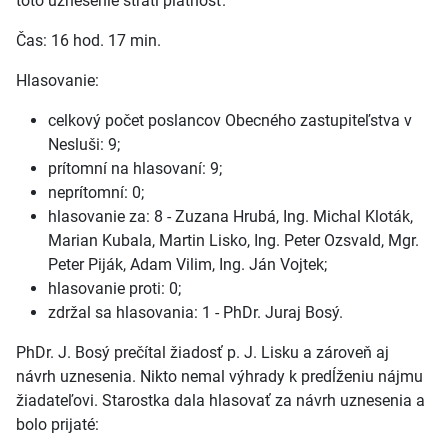
toto uznesenie stratí platnosť.
Čas: 16 hod. 17 min.
Hlasovanie:
celkový počet poslancov Obecného zastupiteľstva v
Nesluši: 9;
prítomní na hlasovaní: 9;
neprítomní: 0;
hlasovanie za: 8 - Zuzana Hrubá, Ing. Michal Kloták,
Marian Kubala, Martin Lisko, Ing. Peter Ozsvald, Mgr.
Peter Piják, Adam Vilim, Ing. Ján Vojtek;
hlasovanie proti: 0;
zdržal sa hlasovania: 1 - PhDr. Juraj Bosý.
PhDr. J. Bosý prečítal žiadosť p. J. Lisku a zároveň aj
návrh uznesenia. Nikto nemal výhrady k predĺženiu nájmu
žiadateľovi. Starostka dala hlasovať za návrh uznesenia a
bolo prijaté: