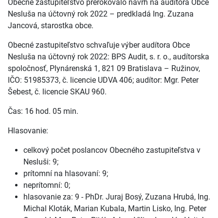
Obecné zastupiteľstvo prerokovalo návrh na audítora Obce
Nesluša na účtovný rok 2022 – predkladá Ing. Zuzana
Jancová, starostka obce.
Obecné zastupiteľstvo schvaľuje výber audítora Obce
Nesluša na účtovný rok 2022: BPS Audit, s. r. o., audítorska
spoločnosť, Plynárenská 1, 821 09 Bratislava – Ružinov,
IČO: 51985373, č. licencie UDVA 406; audítor: Mgr. Peter
Šebest, č. licencie SKAU 960.
Čas: 16 hod. 05 min.
Hlasovanie:
celkový počet poslancov Obecného zastupiteľstva v
Nesluši: 9;
prítomní na hlasovaní: 9;
neprítomní: 0;
hlasovanie za: 9 - PhDr. Juraj Bosý, Zuzana Hrubá, Ing.
Michal Kloták, Marian Kubala, Martin Lisko, Ing. Peter