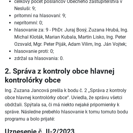
celkový počet poslancov Obecného zastupiteľstva v
Nesluši: 9;
prítomní na hlasovaní: 9;
neprítomní: 0;
hlasovanie za: 9 - PhDr. Juraj Bosý, Zuzana Hrubá, Ing.
Michal Kloták, Marian Kubala, Martin Lisko, Ing. Peter
Ozsvald, Mgr. Peter Piják, Adam Vilim, Ing. Ján Vojtek;
hlasovanie proti: 0;
zdržal sa hlasovania: 0.
2. Správa z kontroly obce hlavnej
kontrolórky obce
Ing. Zuzana Jancová prešla k bodu č. 2 „Správa z kontroly
obce hlavnej kontrolórky obce“. Uviedla, že správu všetci
obdržali. Spýtala sa, či má niekto nejaké pripomienky k
správe. Následne prebehlo hlasovanie k tomu tomuto bodu
programu a bolo prijaté:
Uznesenie č. II-2/2023