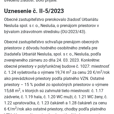
uvedenú žiadosť. Bolo prijaté:
Uznesenie č. II-5/2023
Obecné zastupiteľstvo prerokovalo žiadosť Urbariátu
Nesluša spol. s r. o., Nesluša, o prenájom priestorov v
bývalom zdravotnom stredisku (OU-2023/43).
Obecné zastupiteľstvo schvaľuje prenájom obecných
priestorov z dôvodu hodného osobitného zreteľa pre
žiadateľa Urbariát Nesluša, spol. s r. o., Nesluša, podľa
zverejneného zámeru zo dňa 24. 03. 2023. Konkrétne:
obecné priestory v polyfunkčnej budove č. 1027: miestnosť
2
2
č. 1.24 vyšetrovňa o výmere 19,74 m
za cenu 20 €/m
/rok
ako prevádzkové priestory podľa platného VZN. Ostatné
priestory – 15 % podiel zo spoločných priestorov o výmere
2
15,68 m
, v ktorých sú zahrnuté tieto miestnosti: č. 1.17
zádverie, č. 1.19 hala, č. 1.20 WC muži, č. 1.21 WC ženy, č.
1.22 upratovačka, č. 1.23 čakáreň a 1.28 čakáreň za cenu
2
6 €/m
/rok ako ostatné priestory, chodby podľa platného