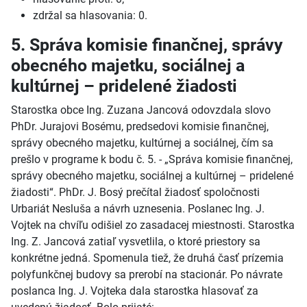
zdržal sa hlasovania: 0.
5. Správa komisie finančnej, správy
obecného majetku, sociálnej a
kultúrnej – pridelené žiadosti
Starostka obce Ing. Zuzana Jancová odovzdala slovo
PhDr. Jurajovi Bosému, predsedovi komisie finančnej,
správy obecného majetku, kultúrnej a sociálnej, čím sa
prešlo v programe k bodu č. 5. - „Správa komisie finančnej,
správy obecného majetku, sociálnej a kultúrnej – pridelené
žiadosti“. PhDr. J. Bosý prečítal žiadosť spoločnosti
Urbariát Nesluša a návrh uznesenia. Poslanec Ing. J.
Vojtek na chvíľu odišiel zo zasadacej miestnosti. Starostka
Ing. Z. Jancová zatiaľ vysvetlila, o ktoré priestory sa
konkrétne jedná. Spomenula tiež, že druhá časť prízemia
polyfunkčnej budovy sa prerobí na stacionár. Po návrate
poslanca Ing. J. Vojteka dala starostka hlasovať za