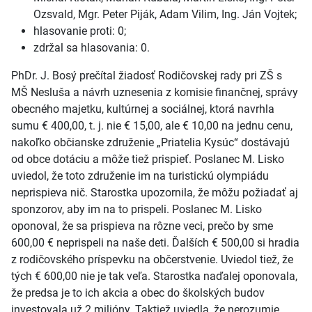
Ozsvald, Mgr. Peter Piják, Adam Vilim, Ing. Ján Vojtek;
hlasovanie proti: 0;
zdržal sa hlasovania: 0.
PhDr. J. Bosý prečítal žiadosť Rodičovskej rady pri ZŠ s
MŠ Nesluša a návrh uznesenia z komisie finančnej, správy
obecného majetku, kultúrnej a sociálnej, ktorá navrhla
sumu € 400,00, t. j. nie € 15,00, ale € 10,00 na jednu cenu,
nakoľko občianske združenie „Priatelia Kysúc“ dostávajú
od obce dotáciu a môže tiež prispieť. Poslanec M. Lisko
uviedol, že toto združenie im na turistickú olympiádu
neprispieva nič. Starostka upozornila, že môžu požiadať aj
sponzorov, aby im na to prispeli. Poslanec M. Lisko
oponoval, že sa prispieva na rôzne veci, prečo by sme
600,00 € neprispeli na naše deti. Ďalších € 500,00 si hradia
z rodičovského príspevku na občerstvenie. Uviedol tiež, že
tých € 600,00 nie je tak veľa. Starostka naďalej oponovala,
že predsa je to ich akcia a obec do školských budov
investovala už 2 milióny. Taktiež uviedla, že nerozumie