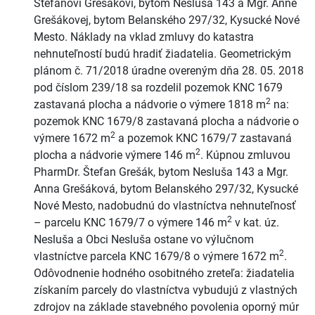
Štefanovi Grešákovi, bytom Nesluša 143 a Mgr. Anne
Grešákovej, bytom Belanského 297/32, Kysucké Nové
Mesto. Náklady na vklad zmluvy do katastra
nehnuteľností budú hradiť žiadatelia. Geometrickým
plánom č. 71/2018 úradne overeným dňa 28. 05. 2018
pod číslom 239/18 sa rozdelil pozemok KNC 1679
2
zastavaná plocha a nádvorie o výmere 1818 m
na:
pozemok KNC 1679/8 zastavaná plocha a nádvorie o
2
výmere 1672 m
a pozemok KNC 1679/7 zastavaná
2
plocha a nádvorie výmere 146 m
. Kúpnou zmluvou
PharmDr. Štefan Grešák, bytom Nesluša 143 a Mgr.
Anna Grešáková, bytom Belanského 297/32, Kysucké
Nové Mesto, nadobudnú do vlastníctva nehnuteľnosť
2
– parcelu KNC 1679/7 o výmere 146 m
v kat. úz.
Nesluša a Obci Nesluša ostane vo výlučnom
2
vlastníctve parcela KNC 1679/8 o výmere 1672 m
.
Odôvodnenie hodného osobitného zreteľa: žiadatelia
získaním parcely do vlastníctva vybudujú z vlastných
zdrojov na základe stavebného povolenia oporný múr