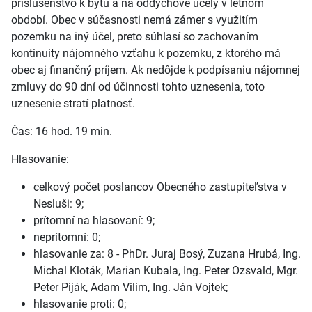
príslušenstvo k bytu a na oddychové účely v letnom
období. Obec v súčasnosti nemá zámer s využitím
pozemku na iný účel, preto súhlasí so zachovaním
kontinuity nájomného vzťahu k pozemku, z ktorého má
obec aj finančný príjem. Ak nedôjde k podpísaniu nájomnej
zmluvy do 90 dní od účinnosti tohto uznesenia, toto
uznesenie stratí platnosť.
Čas: 16 hod. 19 min.
Hlasovanie:
celkový počet poslancov Obecného zastupiteľstva v
Nesluši: 9;
prítomní na hlasovaní: 9;
neprítomní: 0;
hlasovanie za: 8 - PhDr. Juraj Bosý, Zuzana Hrubá, Ing.
Michal Kloták, Marian Kubala, Ing. Peter Ozsvald, Mgr.
Peter Piják, Adam Vilim, Ing. Ján Vojtek;
hlasovanie proti: 0;