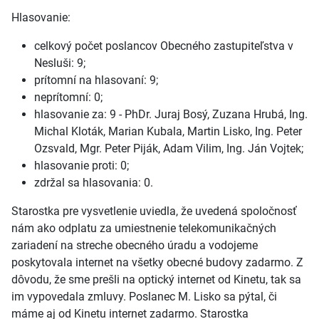
Hlasovanie:
celkový počet poslancov Obecného zastupiteľstva v
Nesluši: 9;
prítomní na hlasovaní: 9;
neprítomní: 0;
hlasovanie za: 9 - PhDr. Juraj Bosý, Zuzana Hrubá, Ing.
Michal Kloták, Marian Kubala, Martin Lisko, Ing. Peter
Ozsvald, Mgr. Peter Piják, Adam Vilim, Ing. Ján Vojtek;
hlasovanie proti: 0;
zdržal sa hlasovania: 0.
Starostka pre vysvetlenie uviedla, že uvedená spoločnosť
nám ako odplatu za umiestnenie telekomunikačných
zariadení na streche obecného úradu a vodojeme
poskytovala internet na všetky obecné budovy zadarmo. Z
dôvodu, že sme prešli na optický internet od Kinetu, tak sa
im vypovedala zmluvy. Poslanec M. Lisko sa pýtal, či
máme aj od Kinetu internet zadarmo. Starostka