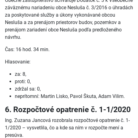
Obecné zastupiteľstvo schvaľuje Dodatok č. 3 k Všeobecne
záväznému nariadeniu obce Nesluša č. 3/2016 o úhradách
za poskytované služby a úkony vykonávané obcou
Nesluša a za prenájom priestorov budov, pozemkov a
prenájom zariadení obce Nesluša podľa predloženého
návrhu.
Čas: 16 hod. 34 min.
Hlasovanie:
za: 8,
proti: 0,
zdržal sa: 0,
neprítomní: Martin Lisko, Pavol Škuta, Adam Vilim.
6. Rozpočtové opatrenie č. 1-1/2020
Ing. Zuzana Jancová rozobrala rozpočtové opatrenie č. 1-
1/2020 – vysvetlila, čo a kde sa ním v rozpočte mení a
presúva.