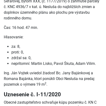
Šefarovej, bytom XXX, (č. 1177/2019) o zahrnutie parcely
č. KNC 4936/7 v kat. ú. Nesluša do najbližších zmien a
doplnkov územného plánu ako plochu pre výstavbu
rodinného domu.
Čas: 16 hod. 47 min.
Hlasovanie:
za: 8,
proti: 0,
zdržal sa: 0,
neprítomní: Martin Lisko, Pavol Škuta, Adam Vilim.
Ing. Ján Vojtek uviedol žiadosť Bc. Jany Bajánkovej a
Romana Bajánka, ktorí ponúkli Obci Nesluša na predaj
2
pozemok o výmere 19 m
.
Uznesenie č. I-11/2020
Obecné zastupiteľstvo schvaľuje kúpu pozemku č. KN C