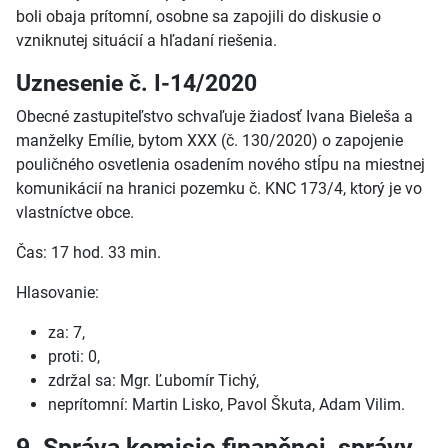
boli obaja prítomní, osobne sa zapojili do diskusie o
vzniknutej situácií a hľadaní riešenia.
Uznesenie č. I-14/2020
Obecné zastupiteľstvo schvaľuje žiadosť Ivana Bieleša a
manželky Emílie, bytom XXX (č. 130/2020) o zapojenie
pouličného osvetlenia osadením nového stĺpu na miestnej
komunikácií na hranici pozemku č. KNC 173/4, ktorý je vo
vlastníctve obce.
Čas: 17 hod. 33 min.
Hlasovanie:
za: 7,
proti: 0,
zdržal sa: Mgr. Ľubomír Tichý,
neprítomní: Martin Lisko, Pavol Škuta, Adam Vilim.
9. Správa komisie finančnej, správy