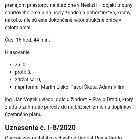
prenájom priestorov na štadióne v Nesluši – objekt tribúny
športového areálu na účely zriadenia pohostinstva, krčmy,
nakoľko nie sú ešte dokončené rekonštrukčné práce v
celom areáli.
Čas: 16 hod. 44 min.
Hlasovanie:
za: 0,
proti: 8,
zdržal sa: 0,
neprítomní: Martin Lisko, Pavol Škuta, Adam Vilim.
Ing. Ján Vojtek uviedol ďalšiu žiadosť – Pavla Drndu, ktorý
žiada o zahrnutie parcely do najbližších zmien a doplnkov
územného plánu.
Uznesenie č. I-8/2020
Obecné zastupiteľstvo schvaľuje žiadosť Pavla Drndu,