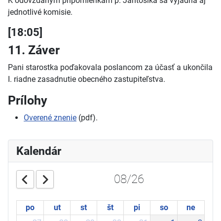
K odovzdaným pripomienkam p. Jantošíka sa vyjadria aj
jednotlivé komisie.
[18:05]
11. Záver
Pani starostka poďakovala poslancom za účasť a ukončila
I. riadne zasadnutie obecného zastupiteľstva.
Prílohy
Overené znenie
(pdf).
Kalendár
08/26
po
ut
st
št
pi
so
ne