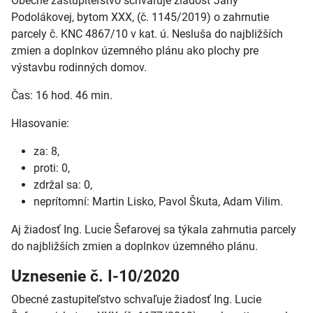
Obecné zastupiteľstvo schvaľuje žiadosť Jany
Podolákovej, bytom XXX, (č. 1145/2019) o zahrnutie
parcely č. KNC 4867/10 v kat. ú. Nesluša do najbližších
zmien a doplnkov územného plánu ako plochy pre
výstavbu rodinných domov.
Čas: 16 hod. 46 min.
Hlasovanie:
za: 8,
proti: 0,
zdržal sa: 0,
neprítomní: Martin Lisko, Pavol Škuta, Adam Vilim.
Aj žiadosť Ing. Lucie Šefarovej sa týkala zahrnutia parcely
do najbližších zmien a doplnkov územného plánu.
Uznesenie č. I-10/2020
Obecné zastupiteľstvo schvaľuje žiadosť Ing. Lucie