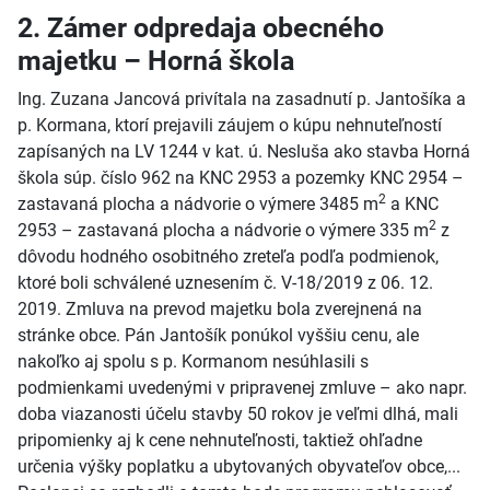
2. Zámer odpredaja obecného
majetku – Horná škola
Ing. Zuzana Jancová privítala na zasadnutí p. Jantošíka a
p. Kormana, ktorí prejavili záujem o kúpu nehnuteľností
zapísaných na LV 1244 v kat. ú. Nesluša ako stavba Horná
škola súp. číslo 962 na KNC 2953 a pozemky KNC 2954 –
2
zastavaná plocha a nádvorie o výmere 3485 m
a KNC
2
2953 – zastavaná plocha a nádvorie o výmere 335 m
z
dôvodu hodného osobitného zreteľa podľa podmienok,
ktoré boli schválené uznesením č. V-18/2019 z 06. 12.
2019. Zmluva na prevod majetku bola zverejnená na
stránke obce. Pán Jantošík ponúkol vyššiu cenu, ale
nakoľko aj spolu s p. Kormanom nesúhlasili s
podmienkami uvedenými v pripravenej zmluve – ako napr.
doba viazanosti účelu stavby 50 rokov je veľmi dlhá, mali
pripomienky aj k cene nehnuteľnosti, taktiež ohľadne
určenia výšky poplatku a ubytovaných obyvateľov obce,...