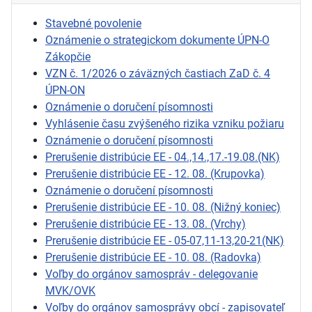
Stavebné povolenie
Oznámenie o strategickom dokumente ÚPN-O
Zákopčie
VZN č. 1/2026 o záväzných častiach ZaD č. 4
ÚPN-ON
Oznámenie o doručení písomnosti
Vyhlásenie času zvýšeného rizika vzniku požiaru
Oznámenie o doručení písomnosti
Prerušenie distribúcie EE - 04.,14.,17.-19.08.(NK)
Prerušenie distribúcie EE - 12. 08. (Krupovka)
Oznámenie o doručení písomnosti
Prerušenie distribúcie EE - 10. 08. (Nižný koniec)
Prerušenie distribúcie EE - 13. 08. (Vrchy)
Prerušenie distribúcie EE - 05-07,11-13,20-21(NK)
Prerušenie distribúcie EE - 10. 08. (Radovka)
Voľby do orgánov samospráv - delegovanie
MVK/OVK
Voľby do orgánov samosprávy obcí - zapisovateľ