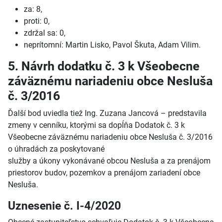
za: 8,
proti: 0,
zdržal sa: 0,
neprítomní: Martin Lisko, Pavol Škuta, Adam Vilim.
5. Návrh dodatku č. 3 k Všeobecne
záväznému nariadeniu obce Nesluša
č. 3/2016
Ďalší bod uviedla tiež Ing. Zuzana Jancová – predstavila
zmeny v cenníku, ktorými sa dopĺňa Dodatok č. 3 k
Všeobecne záväznému nariadeniu obce Nesluša č. 3/2016
o úhradách za poskytované
služby a úkony vykonávané obcou Nesluša a za prenájom
priestorov budov, pozemkov a prenájom zariadení obce
Nesluša.
Uznesenie č. I-4/2020