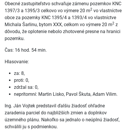
Obecné zastupiteľstvo schvaľuje zámenu pozemkov KNC
2
1397/3 a 1395/3 celkovo vo výmere 20 m
vo vlastníctve
obce za pozemky KNC 1395/4 a 1393/4 vo vlastníctve
2
Michala Šarlinu, bytom XXX, celkom vo výmere 20 m
z
dôvodu, že oplotenie nebolo zhotovené presne na hranici
pozemku.
Čas: 16 hod. 54 min.
Hlasovanie:
za: 8,
proti: 0,
zdržal sa: 0,
neprítomní: Martin Lisko, Pavol Škuta, Adam Vilim.
Ing. Ján Vojtek predstavil ďalšiu žiadosť ohľadne
zaradenia parciel do najbližších zmien a doplnkov
územného plánu. Nakoľko sa jednalo o neúplnú žiadosť,
schválili ju s podmienkou.