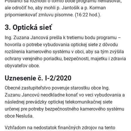
Poslanci sa rozhodli o tomto bode programu nehlasovať,
ale odročiť ho, aby mohli p. Jantošík a p. Korman
pripomienkovať zmluvu písomne. (16:22 hod.).
3. Optická sieť
Ing. Zuzana Jancová prešla k tretiemu bodu programu –
hovorila o potrebe vybudovania optickej siete z dôvodu
rozšírenia kamerového systému v obci, aby sa tým zvýšila
ochrany verejného poriadku, bezpečnosti, majetku i zdravia
obyvateľov obce.
Uznesenie č. I-2/2020
Obecné zastupiteľstvo poveruje starostku obce Ing.
Zuzanu Jancovú neodkladne konať vo veci vybudovania a
následnej prevádzky optickej telekomunikačnej siete
určenej pre potreby bezpečnostného kamerového systému
obce Nesluša.
Vzhľadom na nedostatok finančných zdrojov na tento