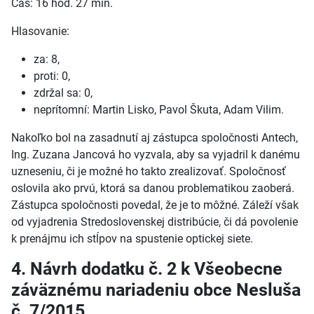
Čas: 16 hod. 27 min.
Hlasovanie:
za: 8,
proti: 0,
zdržal sa: 0,
neprítomní: Martin Lisko, Pavol Škuta, Adam Vilim.
Nakoľko bol na zasadnutí aj zástupca spoločnosti Antech,
Ing. Zuzana Jancová ho vyzvala, aby sa vyjadril k danému
uzneseniu, či je možné ho takto zrealizovať. Spoločnosť
oslovila ako prvú, ktorá sa danou problematikou zaoberá.
Zástupca spoločnosti povedal, že je to môžné. Záleží však
od vyjadrenia Stredoslovenskej distribúcie, či dá povolenie
k prenájmu ich stĺpov na spustenie optickej siete.
4. Návrh dodatku č. 2 k Všeobecne
záväznému nariadeniu obce Nesluša
č. 7/2015