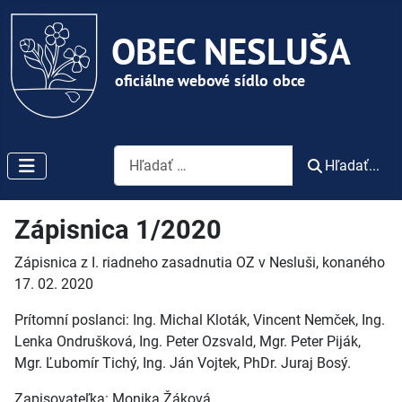
Vyhľadávanie
Hľadať...
Zápisnica 1/2020
Zápisnica z I. riadneho zasadnutia OZ v Nesluši, konaného
17. 02. 2020
Prítomní poslanci: Ing. Michal Kloták, Vincent Nemček, Ing.
Lenka Ondrušková, Ing. Peter Ozsvald, Mgr. Peter Piják,
Mgr. Ľubomír Tichý, Ing. Ján Vojtek, PhDr. Juraj Bosý.
Zapisovateľka: Monika Žáková.