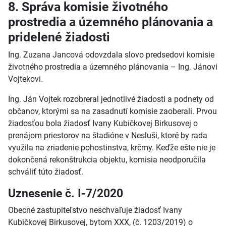
8. Správa komisie životného
prostredia a územného plánovania a
pridelené žiadosti
Ing. Zuzana Jancová odovzdala slovo predsedovi komisie
životného prostredia a územného plánovania – Ing. Jánovi
Vojtekovi.
Ing. Ján Vojtek rozobreral jednotlivé žiadosti a podnety od
občanov, ktorými sa na zasadnutí komisie zaoberali. Prvou
žiadosťou bola žiadosť Ivany Kubičkovej Birkusovej o
prenájom priestorov na štadióne v Nesluši, ktoré by rada
využila na zriadenie pohostinstva, krčmy. Keďže ešte nie je
dokončená rekonštrukcia objektu, komisia neodporučila
schváliť túto žiadosť.
Uznesenie č. I-7/2020
Obecné zastupiteľstvo neschvaľuje žiadosť Ivany
Kubičkovej Birkusovej, bytom XXX, (č. 1203/2019) o