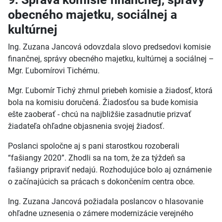
obecného majetku, sociálnej a
kultúrnej
Ing. Zuzana Jancová odovzdala slovo predsedovi komisie
finančnej, správy obecného majetku, kultúrnej a sociálnej –
Mgr. Ľubomírovi Tichému.
Mgr. Ľubomír Tichý zhrnul priebeh komisie a žiadosť, ktorá
bola na komisiu doručená. Žiadosťou sa bude komisia
ešte zaoberať - chcú na najbližšie zasadnutie prizvať
žiadateľa ohľadne objasnenia svojej žiadosť.
Poslanci spoločne aj s pani starostkou rozoberali
“fašiangy 2020”. Zhodli sa na tom, že za týždeň sa
fašiangy pripraviť nedajú. Rozhodujúce bolo aj oznámenie
o začínajúcich sa prácach s dokončením centra obce.
Ing. Zuzana Jancová požiadala poslancov o hlasovanie
ohľadne uznesenia o zámere modernizácie verejného