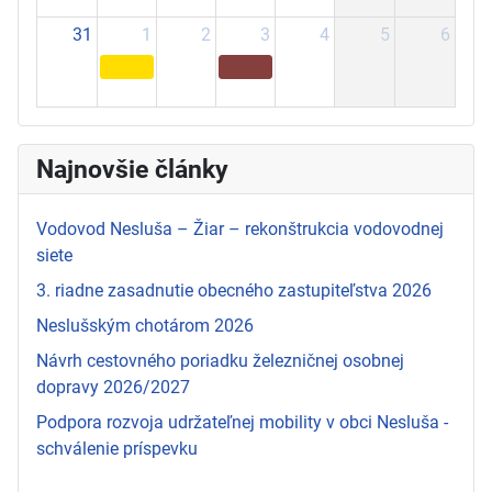
31
1
2
3
4
5
6
Najnovšie články
Vodovod Nesluša – Žiar – rekonštrukcia vodovodnej
siete
3. riadne zasadnutie obecného zastupiteľstva 2026
Neslušským chotárom 2026
Návrh cestovného poriadku železničnej osobnej
dopravy 2026/2027
Podpora rozvoja udržateľnej mobility v obci Nesluša -
schválenie príspevku