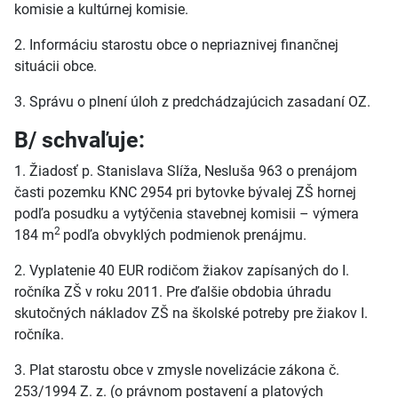
komisie a kultúrnej komisie.
2. Informáciu starostu obce o nepriaznivej finančnej
situácii obce.
3. Správu o plnení úloh z predchádzajúcich zasadaní OZ.
B/ schvaľuje:
1. Žiadosť p. Stanislava Slíža, Nesluša 963 o prenájom
časti pozemku KNC 2954 pri bytovke bývalej ZŠ hornej
podľa posudku a vytýčenia stavebnej komisii – výmera
2
184 m
podľa obvyklých podmienok prenájmu.
2. Vyplatenie 40 EUR rodičom žiakov zapísaných do I.
ročníka ZŠ v roku 2011. Pre ďalšie obdobia úhradu
skutočných nákladov ZŠ na školské potreby pre žiakov I.
ročníka.
3. Plat starostu obce v zmysle novelizácie zákona č.
253/1994 Z. z. (o právnom postavení a platových