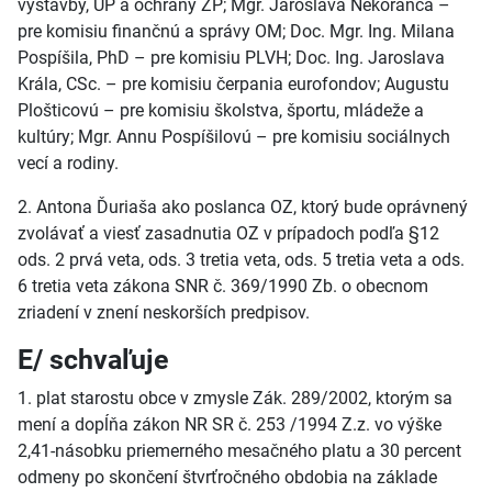
výstavby, ÚP a ochrany ŽP; Mgr. Jaroslava Nekoranca –
pre komisiu finančnú a správy OM; Doc. Mgr. Ing. Milana
Pospíšila, PhD – pre komisiu PLVH; Doc. Ing. Jaroslava
Krála, CSc. – pre komisiu čerpania eurofondov; Augustu
Plošticovú – pre komisiu školstva, športu, mládeže a
kultúry; Mgr. Annu Pospíšilovú – pre komisiu sociálnych
vecí a rodiny.
2. Antona Ďuriaša ako poslanca OZ, ktorý bude oprávnený
zvolávať a viesť zasadnutia OZ v prípadoch podľa §12
ods. 2 prvá veta, ods. 3 tretia veta, ods. 5 tretia veta a ods.
6 tretia veta zákona SNR č. 369/1990 Zb. o obecnom
zriadení v znení neskorších predpisov.
E/ schvaľuje
1. plat starostu obce v zmysle Zák. 289/2002, ktorým sa
mení a dopĺňa zákon NR SR č. 253 /1994 Z.z. vo výške
2,41-násobku priemerného mesačného platu a 30 percent
odmeny po skončení štvrťročného obdobia na základe