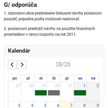
G/ odporúča
1. starostovi obce prednesené diskusné návrhy poslancov
posúdiť, prípadne podľa možnosti realizovať.
2. poslancom predložiť návrhy na použitie finančných
prostriedkov v rámci rozpočtu na rok 2011.
Kalendár
08/26
po
ut
st
št
pi
so
ne
27
28
29
30
31
1
2
3
4
5
6
7
8
9