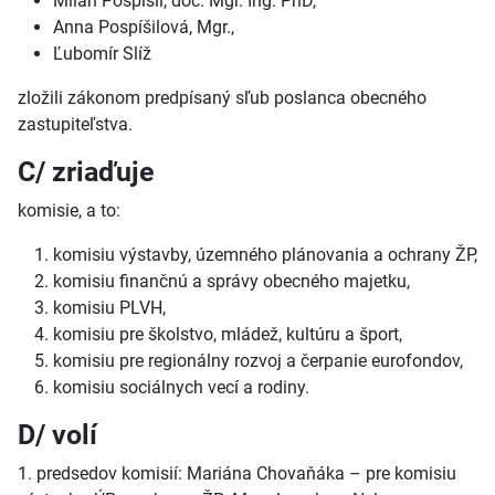
Milan Pospíšil, doc. Mgr. Ing. PhD,
Anna Pospíšilová, Mgr.,
Ľubomír Slíž
zložili zákonom predpísaný sľub poslanca obecného
zastupiteľstva.
C/ zriaďuje
komisie, a to:
komisiu výstavby, územného plánovania a ochrany ŽP,
komisiu finančnú a správy obecného majetku,
komisiu PLVH,
komisiu pre školstvo, mládež, kultúru a šport,
komisiu pre regionálny rozvoj a čerpanie eurofondov,
komisiu sociálnych vecí a rodiny.
D/ volí
1. predsedov komisií: Mariána Chovaňáka – pre komisiu