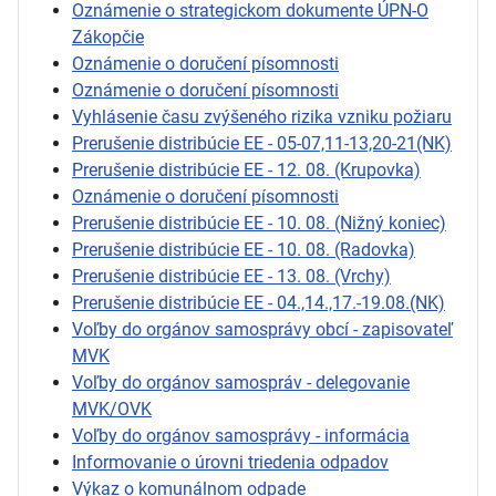
Oznámenie o strategickom dokumente ÚPN-O
Zákopčie
Oznámenie o doručení písomnosti
Oznámenie o doručení písomnosti
Vyhlásenie času zvýšeného rizika vzniku požiaru
Prerušenie distribúcie EE - 05-07,11-13,20-21(NK)
Prerušenie distribúcie EE - 12. 08. (Krupovka)
Oznámenie o doručení písomnosti
Prerušenie distribúcie EE - 10. 08. (Nižný koniec)
Prerušenie distribúcie EE - 10. 08. (Radovka)
Prerušenie distribúcie EE - 13. 08. (Vrchy)
Prerušenie distribúcie EE - 04.,14.,17.-19.08.(NK)
Voľby do orgánov samosprávy obcí - zapisovateľ
MVK
Voľby do orgánov samospráv - delegovanie
MVK/OVK
Voľby do orgánov samosprávy - informácia
Informovanie o úrovni triedenia odpadov
Výkaz o komunálnom odpade