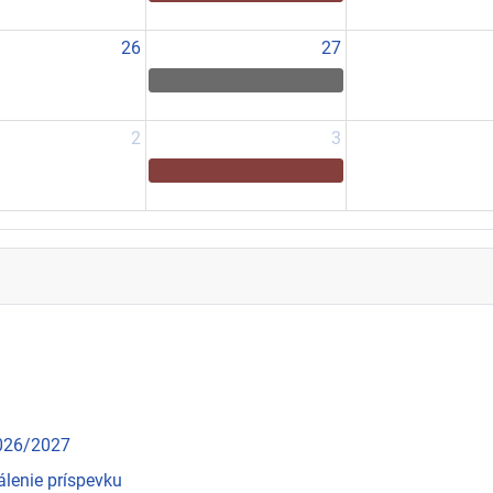
26
27
2
3
2026/2027
álenie príspevku