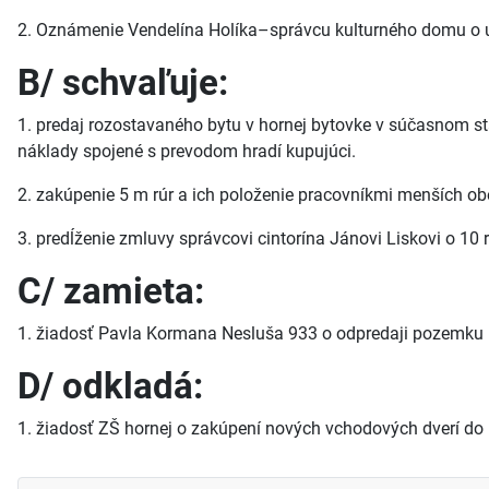
2. Oznámenie Vendelína Holíka–správcu kulturného domu o u
B/ schvaľuje:
1. predaj rozostavaného bytu v hornej bytovke v súčasnom st
náklady spojené s prevodom hradí kupujúci.
2. zakúpenie 5 m rúr a ich položenie pracovníkmi menších obe
3. predĺženie zmluvy správcovi cintorína Jánovi Liskovi o 10 
C/ zamieta:
1. žiadosť Pavla Kormana Nesluša 933 o odpredaji pozemku
D/ odkladá:
1. žiadosť ZŠ hornej o zakúpení nových vchodových dverí do