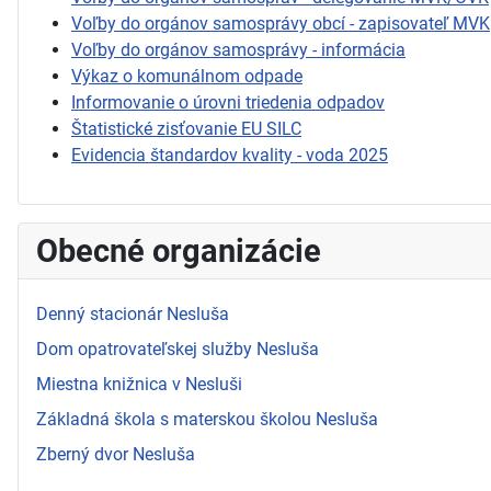
Voľby do orgánov samosprávy obcí - zapisovateľ MVK
Voľby do orgánov samosprávy - informácia
Výkaz o komunálnom odpade
Informovanie o úrovni triedenia odpadov
Štatistické zisťovanie EU SILC
Evidencia štandardov kvality - voda 2025
Obecné organizácie
Denný stacionár Nesluša
Dom opatrovateľskej služby Nesluša
Miestna knižnica v Nesluši
Základná škola s materskou školou Nesluša
Zberný dvor Nesluša