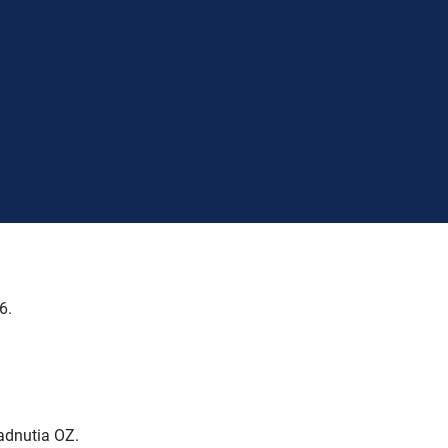
6.
adnutia OZ.