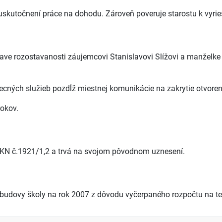
skutočnení práce na dohodu. Zároveň poveruje starostu k vyri
ave rozostavanosti záujemcovi Stanislavovi Slížovi a manželke I
cných služieb pozdĺž miestnej komunikácie na zakrytie otvorené
rokov.
 KN č.1921/1,2 a trvá na svojom pôvodnom uznesení.
 budovy školy na rok 2007 z dôvodu vyčerpaného rozpočtu na te