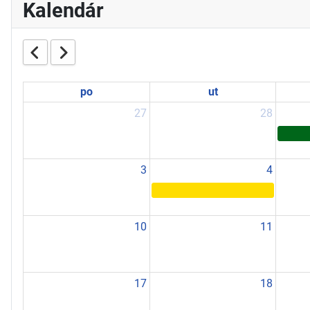
Kalendár
po
ut
27
28
3
4
10
11
17
18