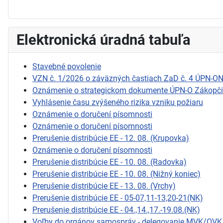
Elektronická úradná tabuľa
Stavebné povolenie
VZN č. 1/2026 o záväzných častiach ZaD č. 4 ÚPN-O
Oznámenie o strategickom dokumente ÚPN-O Zákopč
Vyhlásenie času zvýšeného rizika vzniku požiaru
Oznámenie o doručení písomnosti
Oznámenie o doručení písomnosti
Prerušenie distribúcie EE - 12. 08. (Krupovka)
Oznámenie o doručení písomnosti
Prerušenie distribúcie EE - 10. 08. (Radovka)
Prerušenie distribúcie EE - 10. 08. (Nižný koniec)
Prerušenie distribúcie EE - 13. 08. (Vrchy)
Prerušenie distribúcie EE - 05-07,11-13,20-21(NK)
Prerušenie distribúcie EE - 04.,14.,17.-19.08.(NK)
Voľby do orgánov samospráv - delegovanie MVK/OVK