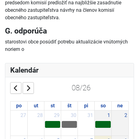
predsedom komisií predložiť na najbližšie zasadnutie
obecného zastupiteľstva návrhy na členov komisií
obecného zastupiteľstva.
G. odporúča
starostovi obce posúdiť potrebu aktualizácie vnútorných
noriem o
Kalendár
08/26
po
ut
st
št
pi
so
ne
27
28
29
30
31
1
2