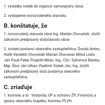
1. výsledky volieb do orgánov samosprávy obce;
2. vystúpenie novozvoleného starostu.
B. konštatuje, že
1. novozvolený starosta obce Ing. Marián Chovaňák. zložil
zákonom predpísaný sľubstarostu obce;
2. zvolení poslanci obecného zastupiteľstva: Ďuriaš Anton,
Holík Vendelín Chovaňák Marián Chovanec Miloš Lisko
Ján Pauk Peter, Pospíšil Milan, Ing., CSc. Sýkorová Blanka,
Mgr. Škor Ján Urban Vladimír Vojtek Ján, Ing. zložili
zákonom predpísaný sľub poslanca obecného
zastupiteľstva.
C. zriaďuje
1. komisie, a to : Výstavby, ÚP a ochranu ŽP; Finančnú a
správy obecného majetku; Komisiu PLVH.