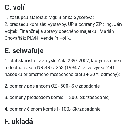
C. volí
1. zástupcu starostu: Mgr. Blanka Sýkorová;
2. predsedu komisie: Výstavby, ÚP a ochrany ŽP : Ing. Ján
Vojtek; Finančnej a správy obecného majetku : Marián
Chovaňák; PLVH: Vendelín Holík.
E. schvaľuje
1. plat starostu - v zmysle Zák. 289/ 2002, ktorým sa mení
a dopĺňa zákon NR SR č. 253 (1994 Z. z. vo výške 2,41 -
násobku priemerného mesačného platu + 30 % odmeny);
2. odmeny poslancom OZ - 500,- Sk/zasadanie;
3. odmeny predsedom komisií - 200,- Sk/zasadanie;
4. odmeny členom komisií - 100,- Sk/zasadanie.
F. ukladá