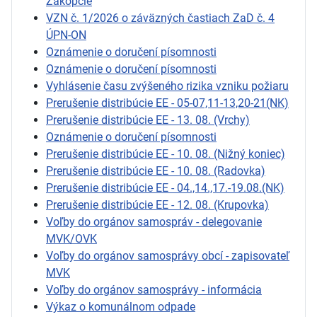
Zákopčie
VZN č. 1/2026 o záväzných častiach ZaD č. 4
ÚPN-ON
Oznámenie o doručení písomnosti
Oznámenie o doručení písomnosti
Vyhlásenie času zvýšeného rizika vzniku požiaru
Prerušenie distribúcie EE - 05-07,11-13,20-21(NK)
Prerušenie distribúcie EE - 13. 08. (Vrchy)
Oznámenie o doručení písomnosti
Prerušenie distribúcie EE - 10. 08. (Nižný koniec)
Prerušenie distribúcie EE - 10. 08. (Radovka)
Prerušenie distribúcie EE - 04.,14.,17.-19.08.(NK)
Prerušenie distribúcie EE - 12. 08. (Krupovka)
Voľby do orgánov samospráv - delegovanie
MVK/OVK
Voľby do orgánov samosprávy obcí - zapisovateľ
MVK
Voľby do orgánov samosprávy - informácia
Výkaz o komunálnom odpade