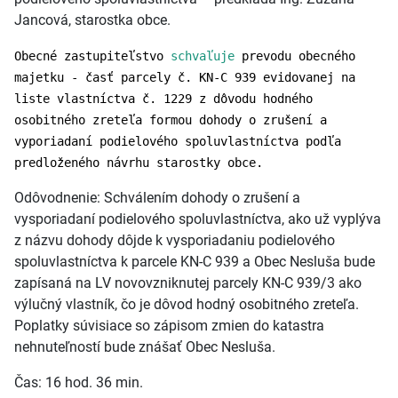
Jancová, starostka obce.
Obecné zastupiteľstvo
schvaľuje
prevodu obecného
majetku - časť parcely č. KN-C 939 evidovanej na
liste vlastníctva č. 1229 z dôvodu hodného
osobitného zreteľa formou dohody o zrušení a
vyporiadaní podielového spoluvlastníctva podľa
predloženého návrhu starostky obce.
Odôvodnenie: Schválením dohody o zrušení a
vysporiadaní podielového spoluvlastníctva, ako už vyplýva
z názvu dohody dôjde k vysporiadaniu podielového
spoluvlastníctva k parcele KN-C 939 a Obec Nesluša bude
zapísaná na LV novovzniknutej parcely KN-C 939/3 ako
výlučný vlastník, čo je dôvod hodný osobitného zreteľa.
Poplatky súvisiace so zápisom zmien do katastra
nehnuteľností bude znášať Obec Nesluša.
Čas: 16 hod. 36 min.