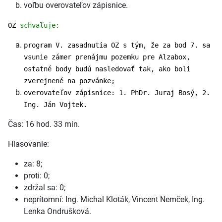
voľbu overovateľov zápisnice.
OZ
schvaľuje:
program V. zasadnutia OZ s tým, že za bod 7. sa
vsunie zámer prenájmu pozemku pre Alzabox,
ostatné body budú nasledovať tak, ako boli
zverejnené na pozvánke;
overovateľov zápisnice: 1. PhDr. Juraj Bosý, 2.
Ing. Ján Vojtek.
Čas: 16 hod. 33 min.
Hlasovanie:
za: 8;
proti: 0;
zdržal sa: 0;
neprítomní: Ing. Michal Kloták, Vincent Nemček, Ing.
Lenka Ondrušková.