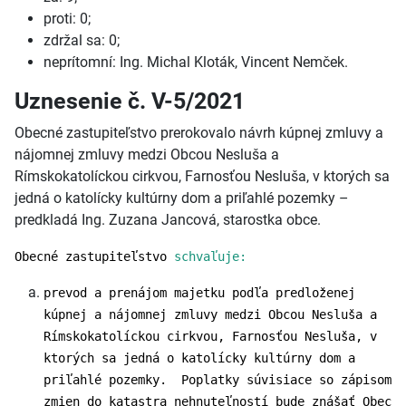
proti: 0;
zdržal sa: 0;
neprítomní: Ing. Michal Kloták, Vincent Nemček.
Uznesenie č. V-5/2021
Obecné zastupiteľstvo prerokovalo návrh kúpnej zmluvy a
nájomnej zmluvy medzi Obcou Nesluša a
Rímskokatolíckou cirkvou, Farnosťou Nesluša, v ktorých sa
jedná o katolícky kultúrny dom a priľahlé pozemky –
predkladá Ing. Zuzana Jancová, starostka obce.
Obecné zastupiteľstvo
schvaľuje:
prevod a prenájom majetku podľa predloženej
kúpnej a nájomnej zmluvy medzi Obcou Nesluša a
Rímskokatolíckou cirkvou, Farnosťou Nesluša, v
ktorých sa jedná o katolícky kultúrny dom a
priľahlé pozemky. Poplatky súvisiace so zápisom
zmien do katastra nehnuteľností bude znášať Obec