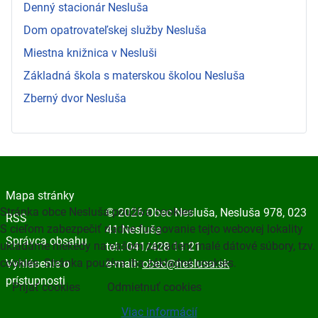
Denný stacionár Nesluša
Dom opatrovateľskej služby Nesluša
Miestna knižnica v Nesluši
Základná škola s materskou školou Nesluša
Zberný dvor Nesluša
Mapa stránky
Stránka obce Nesluša používa cookies
© 2026 Obec Nesluša, Nesluša 978, 023
RSS
S cieľom zabezpečiť riadne fungovanie tejto webovej lokality
41 Nesluša
Správca obsahu
ukladáme niekedy na vašom zariadení malé dátové súbory, tzv.
tel.: 041/428 11 21
cookies. Stránka používa iba základné cookies.
Vyhlásenie o
e-mail:
obec@neslusa.sk
prístupnosti
Prijať cookies
Odmietnuť cookies
Viac informácií