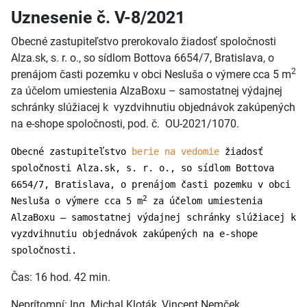
Uznesenie č. V-8/2021
Obecné zastupiteľstvo prerokovalo žiadosť spoločnosti
Alza.sk, s. r. o., so sídlom Bottova 6654/7, Bratislava, o
2
prenájom časti pozemku v obci Nesluša o výmere cca 5 m
za účelom umiestenia AlzaBoxu – samostatnej výdajnej
schránky slúžiacej k vyzdvihnutiu objednávok zakúpených
na e-shope spoločnosti, pod. č. OU-2021/1070.
Obecné zastupiteľstvo
berie na vedomie
žiadosť
spoločnosti Alza.sk, s. r. o., so sídlom Bottova
6654/7, Bratislava, o prenájom časti pozemku v obci
2
Nesluša o výmere cca 5 m
za účelom umiestenia
AlzaBoxu – samostatnej výdajnej schránky slúžiacej k
vyzdvihnutiu objednávok zakúpených na e-shope
spoločnosti.
Čas: 16 hod. 42 min.
Neprítomní: Ing. Michal Kloták, Vincent Nemček.