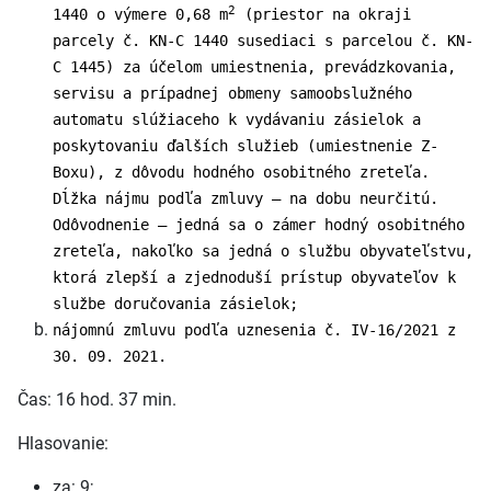
2
1440 o výmere 0,68 m
(priestor na okraji
parcely č. KN-C 1440 susediaci s parcelou č. KN-
C 1445) za účelom umiestnenia, prevádzkovania,
servisu a prípadnej obmeny samoobslužného
automatu slúžiaceho k vydávaniu zásielok a
poskytovaniu ďalších služieb (umiestnenie Z-
Boxu), z dôvodu hodného osobitného zreteľa.
Dĺžka nájmu podľa zmluvy – na dobu neurčitú.
Odôvodnenie – jedná sa o zámer hodný osobitného
zreteľa, nakoľko sa jedná o službu obyvateľstvu,
ktorá zlepší a zjednoduší prístup obyvateľov k
službe doručovania zásielok;
nájomnú zmluvu podľa uznesenia č. IV-16/2021 z
30. 09. 2021.
Čas: 16 hod. 37 min.
Hlasovanie:
za: 9;