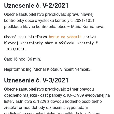
Uznesenie č. V-2/2021
Obecné zastupiteľstvo prerokovalo správu hlavnej
kontrolórky obce o výsledku kontroly č. 2021/1051
predkladá hlavná kontrolórka obce – Mária Kormanová.
Obecné zastupiteľstvo
berie na vedomie
správu
hlavnej kontrolórky obce o výsledku kontroly č.
2021/1051.
Čas: 16 hod. 36 min.
Neprítomní: Ing. Michal Kloták, Vincent Nemček.
Uznesenie č. V-3/2021
Obecné zastupiteľstvo prerokovalo zámer prevodu
obecného majetku - časť parcely č. KN-C 939 evidovanej na
liste vlastníctva č. 1229 z dôvodu hodného osobitného
zreteľa formou dohody o zrušení a vyporiadaní
podielového spoluvlastníctva – predkladá Ing. Zuzana