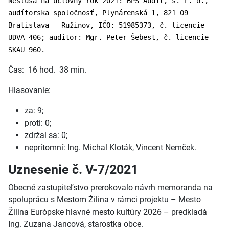
Nesluša na účtovný rok 2021: BPS Audit, s. r. o.,
audítorska spoločnosť, Plynárenská 1, 821 09
Bratislava – Ružinov, IČO: 51985373, č. licencie
UDVA 406; audítor: Mgr. Peter Šebest, č. licencie
SKAU 960.
Čas: 16 hod. 38 min.
Hlasovanie:
za: 9;
proti: 0;
zdržal sa: 0;
neprítomní: Ing. Michal Kloták, Vincent Nemček.
Uznesenie č. V-7/2021
Obecné zastupiteľstvo prerokovalo návrh memoranda na
spoluprácu s Mestom Žilina v rámci projektu – Mesto
Žilina Európske hlavné mesto kultúry 2026 – predkladá
Ing. Zuzana Jancová, starostka obce.