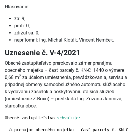
Hlasovanie:
za: 9;
proti: 0;
zdržal sa: 0;
neprítomní: Ing. Michal Kloták, Vincent Nemček.
Uznesenie č. V-4/2021
Obecné zastupiteľstvo prerokovalo zámer prenájmu
obecného majetku – časť parcely č. KN-C 1440 o výmere
2
0,68 m
za účelom umiestnenia, prevádzkovania, servisu a
prípadnej obmeny samoobslužného automatu slúžiaceho
k vydávaniu zásielok a poskytovaniu ďalších služieb
(umiestnenie Z-Boxu) – predkladá Ing. Zuzana Jancová,
starostka obce.
Obecné zastupiteľstvo
schvaľuje:
prenájom obecného majetku - časť parcely č. KN-C