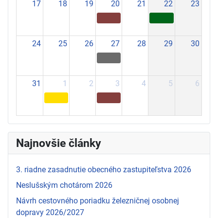
17
18
19
20
21
22
23
24
25
26
27
28
29
30
31
1
2
3
4
5
6
Najnovšie články
3. riadne zasadnutie obecného zastupiteľstva 2026
Neslušským chotárom 2026
Návrh cestovného poriadku železničnej osobnej
dopravy 2026/2027