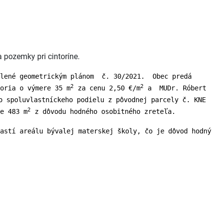
 pozemky pri cintoríne.
elené geometrickým plánom č. 30/2021. Obec predá
2
2
oria o výmere 35 m
za cenu 2,50 €/m
a MUDr. Róbert
 spoluvlastníckeho podielu z pôvodnej parcely č. KNE
2
e 483 m
z dôvodu hodného osobitného zreteľa.
astí areálu bývalej materskej školy, čo je dôvod hodný