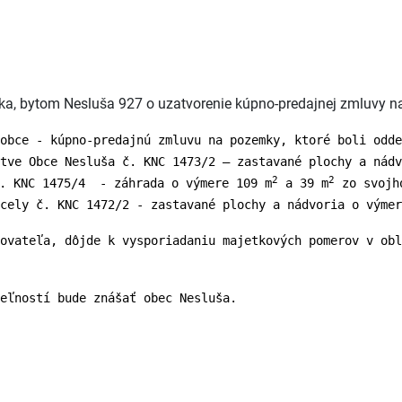
ka, bytom Nesluša 927 o uzatvorenie kúpno-predajnej zmluvy na
obce - kúpno-predajnú zmluvu na pozemky, ktoré boli odd
tve Obce Nesluša č. KNC 1473/2 – zastavané plochy a nádv
2
2
. KNC 1475/4 - záhrada o výmere 109 m
a 39 m
zo svojho
cely č. KNC 1472/2 - zastavané plochy a nádvoria o výmer
ovateľa, dôjde k vysporiadaniu majetkových pomerov v obl
eľností bude znášať obec Nesluša.