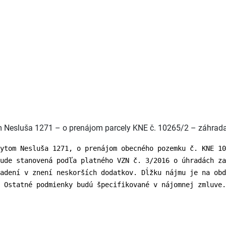
om Nesluša 1271 – o prenájom parcely KNE č. 10265/2 – záhrad
ytom Nesluša 1271, o prenájom obecného pozemku č. KNE 10
ude stanovená podľa platného VZN č. 3/2016 o úhradách za
iadení v znení neskorších dodatkov. Dĺžku nájmu je na obd
 Ostatné podmienky budú špecifikované v nájomnej zmluve.