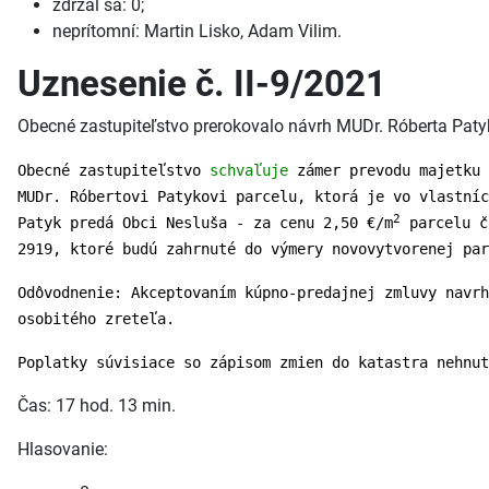
zdržal sa: 0;
neprítomní: Martin Lisko, Adam Vilim.
Uznesenie č. II-9/2021
Obecné zastupiteľstvo prerokovalo návrh MUDr. Róberta Paty
Obecné zastupiteľstvo
schvaľuje
zámer prevodu majetku 
MUDr. Róbertovi Patykovi parcelu, ktorá je vo vlastníc
2
Patyk predá Obci Nesluša - za cenu 2,50 €/m
parcelu č
2919, ktoré budú zahrnuté do výmery novovytvorenej par
Odôvodnenie: Akceptovaním kúpno-predajnej zmluvy navrh
osobitého zreteľa.
Poplatky súvisiace so zápisom zmien do katastra nehnut
Čas: 17 hod. 13 min.
Hlasovanie: