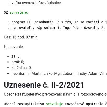
voľbu overovateľov zápisnice.
OZ
schvaľuje:
program II. zasadnutia OZ s tým, že sa rozšíri o j
overovateľov zápisnice: 1. Ing. Peter Ozsvald, 2. 
Čas: 16 hod. 07 min.
Hlasovanie:
za: 8;
proti: 0;
zdržal sa: 0;
neprítomní: Martin Lisko, Mgr. Ľubomír Tichý, Adam Vili
Uznesenie č. II-2/2021
Obecné zastupiteľstvo prerokovalo návrh č. 1 rozpočtového o
Obecné zastupiteľstvo
schvaľuje
rozpočtové opatrenie č