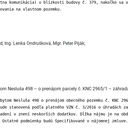
tna komunikácia) v blízkosti budovy č. 379, nakoľko sa v
ovania na vlastnom pozemku.
ld, Ing. Lenka Ondrušková, Mgr. Peter Piják;
ytom Nesluša 498 – o prenájom parcely č. KNC 2965/1 – záhra
bytom Nesluša 498 o prenájom obecného pozemku č. KNC 296
ude stanovená podľa platného VZN č. 3/2016 o úhradách za
iadení v znení neskorších dodatkov. Dĺžka nájmu je na obd
 Ostatné podmienky budú špecifikované v nájomnej zmluve.