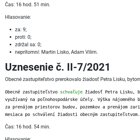
Čas: 16 hod. 51 min.
Hlasovanie:
za: 9;
proti: 0;
zdržal sa: 0;
neprítomní: Martin Lisko, Adam Vilim.
Uznesenie č. II-7/2021
Obecné zastupiteľstvo prerokovalo žiadosť Petra Lisku, byt
Obecné zastupiteľstvo
schvaľuje
žiadosť Petra Lisku, b
využívaný na poľnohospodárske účely. Výška nájomného b
za prenájom priestorov budov, pozemkov a prenájom zar
mesiaca po schválení žiadosti obecným zastupiteľstvom.
Čas: 16 hod. 54 min.
Hlasovanie: