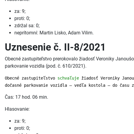
za: 9;
proti: 0;
zdržal sa: 0;
neprítomní: Martin Lisko, Adam Vilim.
Uznesenie č. II-8/2021
Obecné zastupiteľstvo prerokovalo žiadosť Veroniky Janoušo
parkovanie vozidla (pod. č. 610/2021).
Obecné zastupiteľstvo
schvaľuje
žiadosť Veroniky Janou
dočasné parkovanie vozidla – vedľa kostola – do času z
Čas: 17 hod. 06 min.
Hlasovanie:
za: 9;
proti: 0;