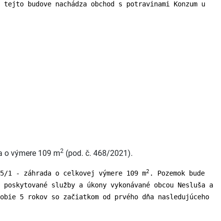
 tejto budove nachádza obchod s potravinami Konzum u
2
da o výmere 109 m
(pod. č. 468/2021).
2
5/1 - záhrada o celkovej výmere 109 m
. Pozemok bude
 poskytované služby a úkony vykonávané obcou Nesluša a
obie 5 rokov so začiatkom od prvého dňa nasledujúceho