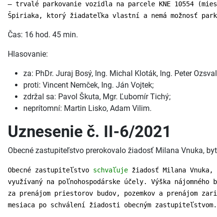
– trvalé parkovanie vozidla na parcele KNE 10554 (mies
Špiriaka, ktorý žiadateľka vlastní a nemá možnosť park
Čas: 16 hod. 45 min.
Hlasovanie:
za: PhDr. Juraj Bosý, Ing. Michal Kloták, Ing. Peter Ozsva
proti: Vincent Nemček, Ing. Ján Vojtek;
zdržal sa: Pavol Škuta, Mgr. Ľubomír Tichý;
neprítomní: Martin Lisko, Adam Vilim.
Uznesenie č. II-6/2021
Obecné zastupiteľstvo prerokovalo žiadosť Milana Vnuka, b
Obecné zastupiteľstvo
schvaľuje
žiadosť Milana Vnuka, 
využívaný na poľnohospodárske účely. Výška nájomného b
za prenájom priestorov budov, pozemkov a prenájom zar
mesiaca po schválení žiadosti obecným zastupiteľstvom.