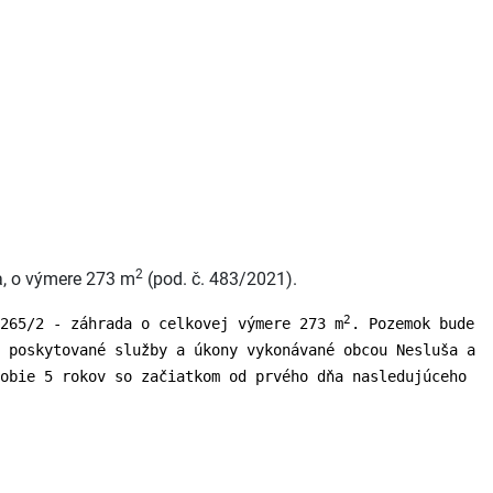
2
a, o výmere 273 m
(pod. č. 483/2021).
2
265/2 - záhrada o celkovej výmere 273 m
. Pozemok bude
 poskytované služby a úkony vykonávané obcou Nesluša a
obie 5 rokov so začiatkom od prvého dňa nasledujúceho