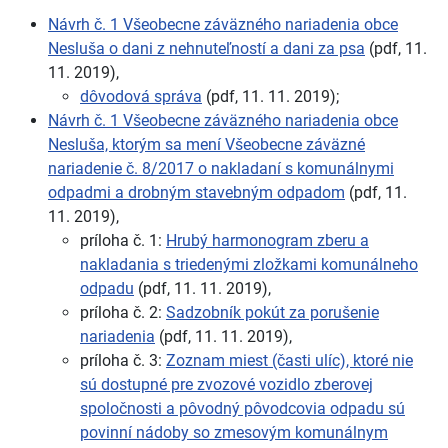
Návrh č. 1 Všeobecne záväzného nariadenia obce
Nesluša o dani z nehnuteľností a dani za psa
(pdf, 11.
11. 2019),
dôvodová správa
(pdf, 11. 11. 2019);
Návrh č. 1 Všeobecne záväzného nariadenia obce
Nesluša, ktorým sa mení Všeobecne záväzné
nariadenie č. 8/2017 o nakladaní s komunálnymi
odpadmi a drobným stavebným odpadom
(pdf, 11.
11. 2019),
príloha č. 1:
Hrubý harmonogram zberu a
nakladania s triedenými zložkami komunálneho
odpadu
(pdf, 11. 11. 2019),
príloha č. 2:
Sadzobník pokút za porušenie
nariadenia
(pdf, 11. 11. 2019),
príloha č. 3:
Zoznam miest (časti ulíc), ktoré nie
sú dostupné pre zvozové vozidlo zberovej
spoločnosti a pôvodný pôvodcovia odpadu sú
povinní nádoby so zmesovým komunálnym