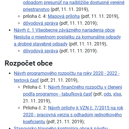
odpadom presunúť na najbližšie dostupné verejné
priestranstvo
(pdf, 11. 11. 2019),
príloha č. 4:
Mapová príloha
(pdf, 11. 11. 2019),
dôvodová správa
(pdf, 11. 11. 2019);
Návrh č. 1 Všeobecne záväzného nariadenia obce
Nesluša o miestnom poplatku za komunálne odpady
a drobné stavebné odpady
(pdf, 11. 11. 2019),
dôvodová správa
(pdf, 11. 11. 2019).
Rozpočet obce
Návrh programového rozpočtu na roky 2020 - 2022 -
textová časť
(pdf, 21. 11. 2019),
Príloha č. 1:
Návrh finančného rozpočtu v členení
podľa programov - tabuľková časť
(pdf,
ods
,
xlsx
,
21. 11. 2019),
Príloha č. 2:
Návrh prílohy k VZN č. 7/2015 na rok
2020 - pracovná verzia s odhadom jednotkového
koeficientu
(pdf, 21. 11. 2019);
Stanovisko hlavného kontrolóra obce k návrhu