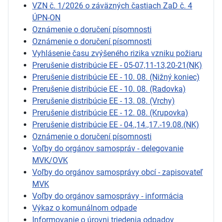
VZN č. 1/2026 o záväzných častiach ZaD č. 4
ÚPN-ON
Oznámenie o doručení písomnosti
Oznámenie o doručení písomnosti
Vyhlásenie času zvýšeného rizika vzniku požiaru
Prerušenie distribúcie EE - 05-07,11-13,20-21(NK)
Prerušenie distribúcie EE - 10. 08. (Nižný koniec)
Prerušenie distribúcie EE - 10. 08. (Radovka)
Prerušenie distribúcie EE - 13. 08. (Vrchy)
Prerušenie distribúcie EE - 12. 08. (Krupovka)
Prerušenie distribúcie EE - 04.,14.,17.-19.08.(NK)
Oznámenie o doručení písomnosti
Voľby do orgánov samospráv - delegovanie
MVK/OVK
Voľby do orgánov samosprávy obcí - zapisovateľ
MVK
Voľby do orgánov samosprávy - informácia
Výkaz o komunálnom odpade
Informovanie o úrovni triedenia odpadov