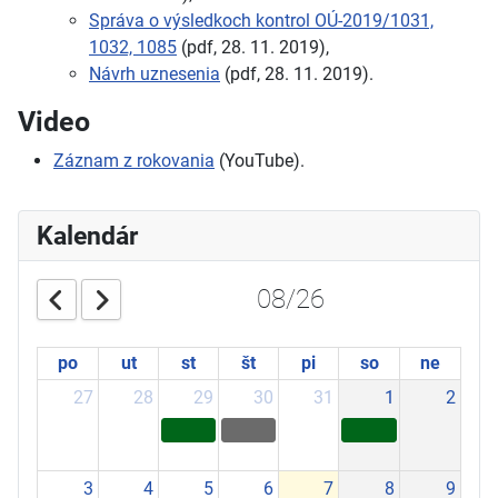
Správa o výsledkoch kontrol OÚ-2019/1031,
1032, 1085
(pdf, 28. 11. 2019),
Návrh uznesenia
(pdf, 28. 11. 2019).
Video
Záznam z rokovania
(YouTube).
Kalendár
08/26
po
ut
st
št
pi
so
ne
27
28
29
30
31
1
2
3
4
5
6
7
8
9