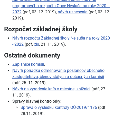
programového rozpočtu Obce Nesluša na roky 2020 –
2022
(pdf, 03. 12. 2019),
návrh uznesenia
(pdf, 03. 12.
2019).
Rozpočet základnej školy
Návrh rozpočtu Základnej školy Nelsuša na roky 2020
- 2022
(pdf,
xls
, 21. 11. 2019).
Ostatné dokumenty
Zápisnice komisií
,
Návrh poriadku odmeňovania poslancov obecného
zastupiteľstva, členov stálych a dočasných komisií
(pdf, 25. 11. 2019),
Návrh na vyradenie kníh v miestnej knižnici
(pdf, 27.
11. 2019),
Správy hlavnej kontrolórky:
Správa o výsledku kontroly OÚ-2019/1176
(pdf,
28.11. 2019),