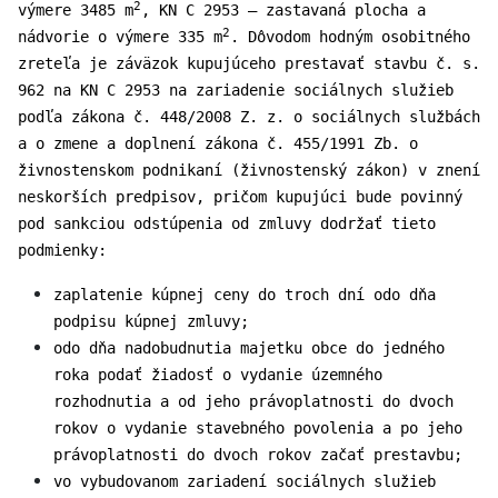
2
výmere 3485 m
, KN C 2953 – zastavaná plocha a
2
nádvorie o výmere 335 m
. Dôvodom hodným osobitného
zreteľa je záväzok kupujúceho prestavať stavbu č. s.
962 na KN C 2953 na zariadenie sociálnych služieb
podľa zákona č. 448/2008 Z. z. o sociálnych službách
a o zmene a doplnení zákona č. 455/1991 Zb. o
živnostenskom podnikaní (živnostenský zákon) v znení
neskorších predpisov, pričom kupujúci bude povinný
pod sankciou odstúpenia od zmluvy dodržať tieto
podmienky:
zaplatenie kúpnej ceny do troch dní odo dňa
podpisu kúpnej zmluvy;
odo dňa nadobudnutia majetku obce do jedného
roka podať žiadosť o vydanie územného
rozhodnutia a od jeho právoplatnosti do dvoch
rokov o vydanie stavebného povolenia a po jeho
právoplatnosti do dvoch rokov začať prestavbu;
vo vybudovanom zariadení sociálnych služieb