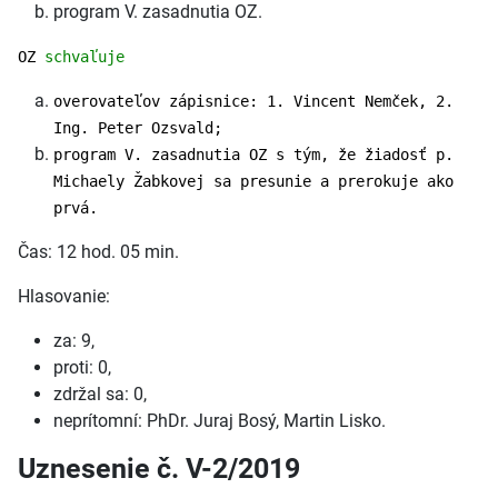
program V. zasadnutia OZ.
OZ
schvaľuje
overovateľov zápisnice: 1. Vincent Nemček, 2.
Ing. Peter Ozsvald;
program V. zasadnutia OZ s tým, že žiadosť p.
Michaely Žabkovej sa presunie a prerokuje ako
prvá.
Čas: 12 hod. 05 min.
Hlasovanie:
za: 9,
proti: 0,
zdržal sa: 0,
neprítomní: PhDr. Juraj Bosý, Martin Lisko.
Uznesenie č. V-2/2019