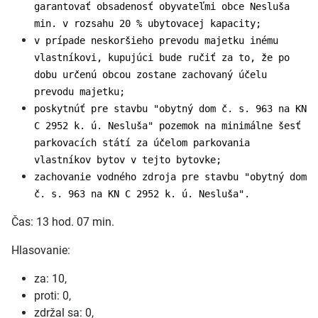
garantovať obsadenosť obyvateľmi obce Nesluša
min. v rozsahu 20 % ubytovacej kapacity;
v prípade neskoršieho prevodu majetku inému
vlastníkovi, kupujúci bude ručiť za to, že po
dobu určenú obcou zostane zachovaný účelu
prevodu majetku;
poskytnúť pre stavbu "obytný dom č. s. 963 na KN
C 2952 k. ú. Nesluša" pozemok na minimálne šesť
parkovacích státí za účelom parkovania
vlastníkov bytov v tejto bytovke;
zachovanie vodného zdroja pre stavbu "obytný dom
č. s. 963 na KN C 2952 k. ú. Nesluša".
Čas: 13 hod. 07 min.
Hlasovanie:
za: 10,
proti: 0,
zdržal sa: 0,