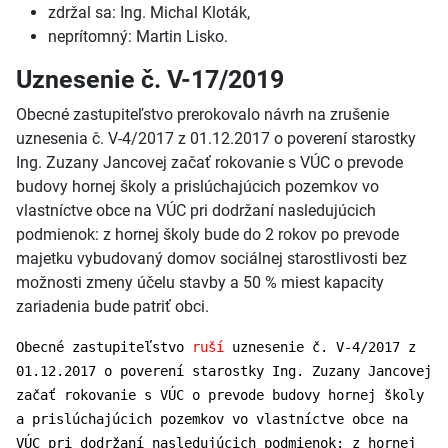
zdržal sa: Ing. Michal Kloták,
neprítomný: Martin Lisko.
Uznesenie č. V-17/2019
Obecné zastupiteľstvo prerokovalo návrh na zrušenie
uznesenia č. V-4/2017 z 01.12.2017 o poverení starostky
Ing. Zuzany Jancovej začať rokovanie s VÚC o prevode
budovy hornej školy a prislúchajúcich pozemkov vo
vlastníctve obce na VÚC pri dodržaní nasledujúcich
podmienok: z hornej školy bude do 2 rokov po prevode
majetku vybudovaný domov sociálnej starostlivosti bez
možnosti zmeny účelu stavby a 50 % miest kapacity
zariadenia bude patriť obci.
Obecné zastupiteľstvo
ruší
uznesenie č. V-4/2017 z
01.12.2017 o poverení starostky Ing. Zuzany Jancovej
začať rokovanie s VÚC o prevode budovy hornej školy
a prislúchajúcich pozemkov vo vlastníctve obce na
VÚC pri dodržaní nasledujúcich podmienok: z hornej