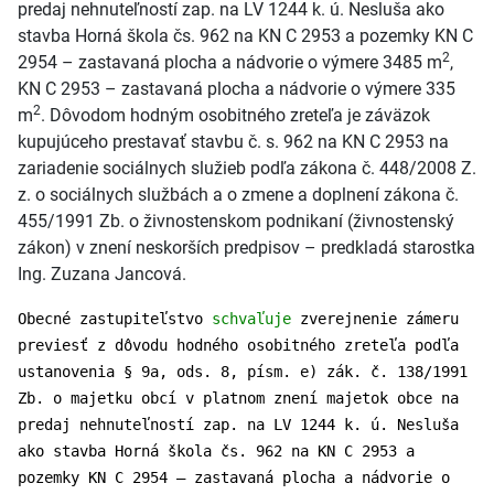
predaj nehnuteľností zap. na LV 1244 k. ú. Nesluša ako
stavba Horná škola čs. 962 na KN C 2953 a pozemky KN C
2
2954 – zastavaná plocha a nádvorie o výmere 3485 m
,
KN C 2953 – zastavaná plocha a nádvorie o výmere 335
2
m
. Dôvodom hodným osobitného zreteľa je záväzok
kupujúceho prestavať stavbu č. s. 962 na KN C 2953 na
zariadenie sociálnych služieb podľa zákona č. 448/2008 Z.
z. o sociálnych službách a o zmene a doplnení zákona č.
455/1991 Zb. o živnostenskom podnikaní (živnostenský
zákon) v znení neskorších predpisov – predkladá starostka
Ing. Zuzana Jancová.
Obecné zastupiteľstvo
schvaľuje
zverejnenie zámeru
previesť z dôvodu hodného osobitného zreteľa podľa
ustanovenia § 9a, ods. 8, písm. e) zák. č. 138/1991
Zb. o majetku obcí v platnom znení majetok obce na
predaj nehnuteľností zap. na LV 1244 k. ú. Nesluša
ako stavba Horná škola čs. 962 na KN C 2953 a
pozemky KN C 2954 – zastavaná plocha a nádvorie o