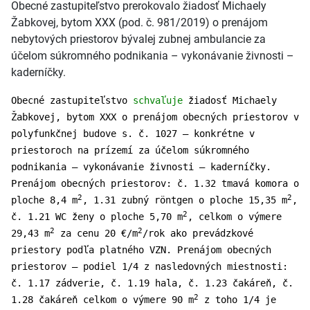
Obecné zastupiteľstvo prerokovalo žiadosť Michaely
Žabkovej, bytom XXX (pod. č. 981/2019) o prenájom
nebytových priestorov bývalej zubnej ambulancie za
účelom súkromného podnikania – vykonávanie živnosti –
kaderníčky.
Obecné zastupiteľstvo
schvaľuje
žiadosť Michaely
Žabkovej, bytom XXX o prenájom obecných priestorov v
polyfunkčnej budove s. č. 1027 – konkrétne v
priestoroch na prízemí za účelom súkromného
podnikania – vykonávanie živnosti – kaderníčky.
Prenájom obecných priestorov: č. 1.32 tmavá komora o
2
2
ploche 8,4 m
, 1.31 zubný röntgen o ploche 15,35 m
,
2
č. 1.21 WC ženy o ploche 5,70 m
, celkom o výmere
2
2
29,43 m
za cenu 20 €/m
/rok ako prevádzkové
priestory podľa platného VZN. Prenájom obecných
priestorov – podiel 1/4 z nasledovných miestnosti:
č. 1.17 zádverie, č. 1.19 hala, č. 1.23 čakáreň, č.
2
1.28 čakáreň celkom o výmere 90 m
z toho 1/4 je