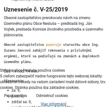
Uznesenie č. V-25/2019
Obecné zastupiteľstvo prerokovalo návrh na zmenu
Územného plánu Obce Nesluša – predkladá Ing. Ján
Vojtek, predseda Komisie životného prostredia a územného
plánovania.
Obecné zastupiteľstvo
poveruje
starostku obce Ing.
Zuzanu Jancovú zahájiť rokovania s príslušnými
orgánmi, ktoré sa podieľajú na zmenách a doplnkoch
územného plánu.
Stránka obce Nesluša používa cookies
Čas: 14 hod. 14 min.
S cieľom zabezpečiť riadne fungovanie tejto webovej lokality
Hlasovanie:
ukladáme niekedy na vašom zariadení malé dátové súbory, tzv.
cookies. Stránka používa iba základné cookies.
za: 9,
Prijať cookies
Odmietnuť cookies
proti: 0,
zdržal sa: 0,
Viac informácií