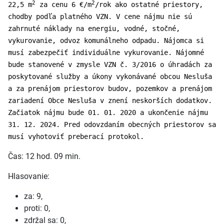
2
2
22,5 m
za cenu 6 €/m
/rok ako ostatné priestory,
chodby podľa platného VZN. V cene nájmu nie sú
zahrnuté náklady na energiu, vodné, stočné,
vykurovanie, odvoz komunálneho odpadu. Nájomca si
musí zabezpečiť individuálne vykurovanie. Nájomné
bude stanovené v zmysle VZN č. 3/2016 o úhradách za
poskytované služby a úkony vykonávané obcou Nesluša
a za prenájom priestorov budov, pozemkov a prenájom
zariadení Obce Nesluša v znení neskorších dodatkov.
Začiatok nájmu bude 01. 01. 2020 a ukončenie nájmu
31. 12. 2024. Pred odovzdaním obecných priestorov sa
musí vyhotoviť preberací protokol.
Čas: 12 hod. 09 min.
Hlasovanie:
za: 9,
proti: 0,
zdržal sa: 0,