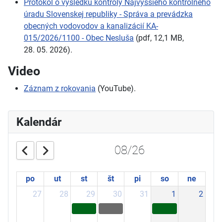
Protokol o
výsledku kontroly Najvyššieho kontrolného
úradu Slovenskej republiky
-
Správa a
prevádzka
obecných vodovodov a
kanalizácií KA-
015/2026/1100
-
Obec Nesluša
(pdf, 12,1
MB,
28.
05.
2026).
Video
Záznam z rokovania
(YouTube).
Kalendár
08/26
po
ut
st
št
pi
so
ne
27
28
29
30
31
1
2