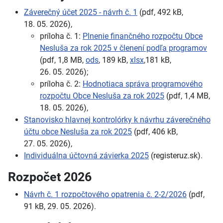
Záverečný účet 2025
-
návrh č.
1
(pdf, 492
kB,
18.
05.
2026),
príloha č.
1:
Plnenie finančného rozpočtu Obce
Nesluša za rok 2025 v
členení podľa programov
(pdf, 1,8
MB,
ods
, 189
kB,
xlsx
,181
kB,
26.
05.
2026);
príloha č.
2:
Hodnotiaca správa programového
rozpočtu Obce Nesluša za rok 2025
(pdf, 1,4
MB,
18.
05.
2026),
Stanovisko hlavnej kontrolórky k
návrhu záverečného
účtu obce Nesluša za rok 2025
(pdf, 406
kB,
27.
05.
2026),
Individuálna účtovná závierka 2025
(registeruz.sk).
Rozpočet 2026
Návrh č. 1 rozpočtového opatrenia č. 2-2/2026
(pdf,
91
kB, 29.
05.
2026).