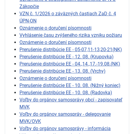
Zákopčie
VZN č. 1/2026 o záväzných častiach ZaD č. 4
ÚPN-ON
Oznámenie o doručení písomnosti
Vyhlásenie času zvýšeného rizika vzniku požiaru
Oznámenie o doručení písomnosti
Prerušenie distribúcie EE - 05-07,11-13,20-21(NK)
Prerušenie distribúcie EE - 12. 08. (Krupovka)
Prerušenie distribúcie EE - 04.,14.,17.-19.08.(NK)
Prerušenie distribúcie EE - 13. 08. (Vrchy)
Oznámenie o doručení písomnosti
Prerušenie distribúcie EE - 10. 08. (Nižný koniec)
Prerušenie distribúcie EE - 10. 08. (Radovka)
Voľby do orgánov samosprávy obcí - zapisovateľ
MVK
Voľby do orgánov samospráv - delegovanie
MVK/OVK
Voľby do orgánov samosprávy - informácia