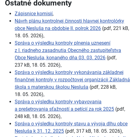
Ostatné dokumenty
Zápisnice komisií
,
Návrh plánu kontrolnej činnosti hlavnej kontrolórky
obce Nesluša na obdobie II.
polrok 2026
(pdf, 221
kB,
18.
05.
2026),
Správa o
výsledku kontroly plnenia uznesení
z
I.
riadneho zasadnutia Obecného zastupiteľstva
Obce Nesluša, konaného dňa 03.
03.
2026
(pdf,
237
kB, 18.
05.
2026),
Správa o
výsledku kontroly vykonávania základnej
finančnej kontroly v
rozpočtovej organizácii Základná
škola s
materskou školou Nesluša
(pdf, 228
kB,
18.
05.
2026),
Správa o
výsledku kontroly vybavovania
a
prešetrovania sťažností a
petícií za rok 2025
(pdf,
248
kB, 18.
05.
2026),
Správa o
výsledku kontroly stavu a
vývoja dlhu obce
Nesluša k
31.
12.
2025
(pdf, 317
kB, 18.
05.
2026),