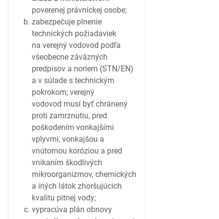
poverenej právnickej osobe;
zabezpečuje plnenie
technických požiadaviek
na verejný vodovod podľa
všeobecne záväzných
predpisov a noriem (STN/EN)
a v súlade s technickým
pokrokom; verejný
vodovod musí byť chránený
proti zamrznutiu, pred
poškodením vonkajšími
vplyvmi, vonkajšou a
vnútornou koróziou a pred
vnikaním škodlivých
mikroorganizmov, chemických
a iných látok zhoršujúcich
kvalitu pitnej vody;
vypracúva plán obnovy