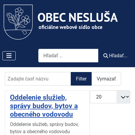
Vyhľadávanie
Hľadať...
Zadajte časť názvu
Filter
Vymazať
Zobrazené položky
Oddelenie služieb,
správy budov, bytov a
obecného vodovodu
Oddelenie služieb, správy budov,
bytov a obecného vodovodu