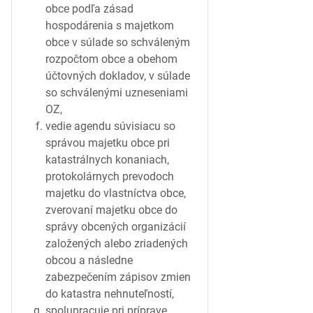
obce podľa zásad
hospodárenia s majetkom
obce v súlade so schváleným
rozpočtom obce a obehom
účtovných dokladov, v súlade
so schválenými uzneseniami
OZ,
vedie agendu súvisiacu so
správou majetku obce pri
katastrálnych konaniach,
protokolárnych prevodoch
majetku do vlastníctva obce,
zverovaní majetku obce do
správy obcených organizácií
založených alebo zriadených
obcou a následne
zabezpečením zápisov zmien
do katastra nehnuteľností,
spolupracuje pri príprave