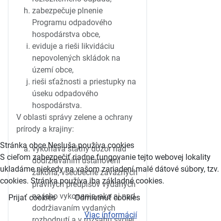
zabezpečuje plnenie
Programu odpadového
hospodárstva obce,
eviduje a rieši likvidáciu
nepovolených skládok na
území obce,
rieši sťažnosti a priestupky na
úseku odpadového
hospodárstva.
V oblasti správy zelene a ochrany
prírody a krajiny:
Stránka obce Nesluša používa cookies
vykonáva štátny dozor nad
S cieľom zabezpečiť riadne fungovanie tejto webovej lokality
dodržiavaním ustanovení
ukladáme niekedy na vašom zariadení malé dátové súbory, tzv.
zákona, všeobecne záväzných
cookies. Stránka používa iba základné cookies.
právnych predpisov vydaných
na jeho vykonanie, ako aj nad
Prijať cookies
Odmietnuť cookies
dodržiavaním vydaných
Viac informácií
rozhodnutí a v rozsahu svojej