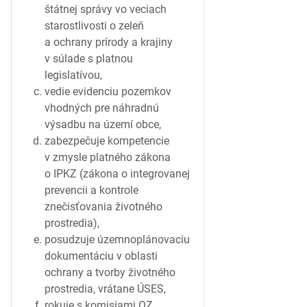
štátnej správy vo veciach
starostlivosti o zeleň
a ochrany prírody a krajiny
v súlade s platnou
legislatívou,
vedie evidenciu pozemkov
vhodných pre náhradnú
výsadbu na území obce,
zabezpečuje kompetencie
v zmysle platného zákona
o IPKZ (zákona o integrovanej
prevencii a kontrole
znečisťovania životného
prostredia),
posudzuje územnoplánovaciu
dokumentáciu v oblasti
ochrany a tvorby životného
prostredia, vrátane ÚSES,
rokuje s komisiami OZ,