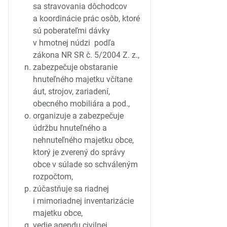
sa stravovania dôchodcov
a koordinácie prác osôb, ktoré
sú poberateľmi dávky
v hmotnej núdzi podľa
zákona NR SR č. 5/2004 Z. z.,
zabezpečuje obstaranie
hnuteľného majetku včítane
áut, strojov, zariadení,
obecného mobiliára a pod.,
organizuje a zabezpečuje
údržbu hnuteľného a
nehnuteľného majetku obce,
ktorý je zverený do správy
obce v súlade so schváleným
rozpočtom,
zúčastňuje sa riadnej
i mimoriadnej inventarizácie
majetku obce,
vedie agendu civilnej