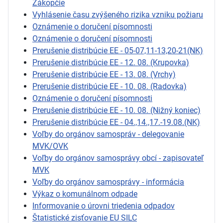
Zákopčie
Vyhlásenie času zvýšeného rizika vzniku požiaru
Oznámenie o doručení písomnosti
Oznámenie o doručení písomnosti
Prerušenie distribúcie EE - 05-07,11-13,20-21(NK)
Prerušenie distribúcie EE - 12. 08. (Krupovka)
Prerušenie distribúcie EE - 13. 08. (Vrchy)
Prerušenie distribúcie EE - 10. 08. (Radovka)
Oznámenie o doručení písomnosti
Prerušenie distribúcie EE - 10. 08. (Nižný koniec)
Prerušenie distribúcie EE - 04.,14.,17.-19.08.(NK)
Voľby do orgánov samospráv - delegovanie
MVK/OVK
Voľby do orgánov samosprávy obcí - zapisovateľ
MVK
Voľby do orgánov samosprávy - informácia
Výkaz o komunálnom odpade
Informovanie o úrovni triedenia odpadov
Štatistické zisťovanie EU SILC