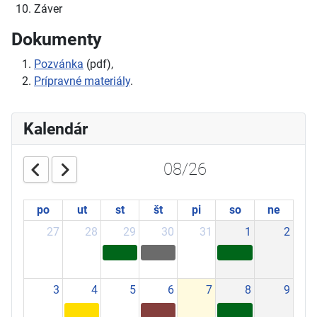
Záver
Dokumenty
Pozvánka
(pdf),
Prípravné materiály
.
Kalendár
08/26
po
ut
st
št
pi
so
ne
27
28
29
30
31
1
2
3
4
5
6
7
8
9