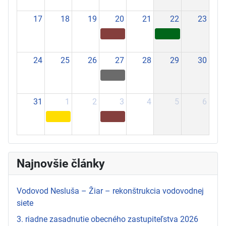
17
18
19
20
21
22
23
24
25
26
27
28
29
30
31
1
2
3
4
5
6
Najnovšie články
Vodovod Nesluša – Žiar – rekonštrukcia vodovodnej
siete
3. riadne zasadnutie obecného zastupiteľstva 2026