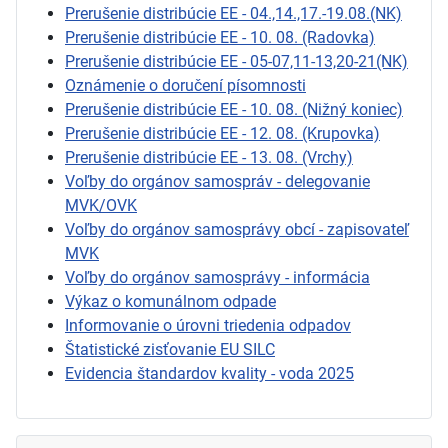
Prerušenie distribúcie EE - 04.,14.,17.-19.08.(NK)
Prerušenie distribúcie EE - 10. 08. (Radovka)
Prerušenie distribúcie EE - 05-07,11-13,20-21(NK)
Oznámenie o doručení písomnosti
Prerušenie distribúcie EE - 10. 08. (Nižný koniec)
Prerušenie distribúcie EE - 12. 08. (Krupovka)
Prerušenie distribúcie EE - 13. 08. (Vrchy)
Voľby do orgánov samospráv - delegovanie
MVK/OVK
Voľby do orgánov samosprávy obcí - zapisovateľ
MVK
Voľby do orgánov samosprávy - informácia
Výkaz o komunálnom odpade
Informovanie o úrovni triedenia odpadov
Štatistické zisťovanie EU SILC
Evidencia štandardov kvality - voda 2025