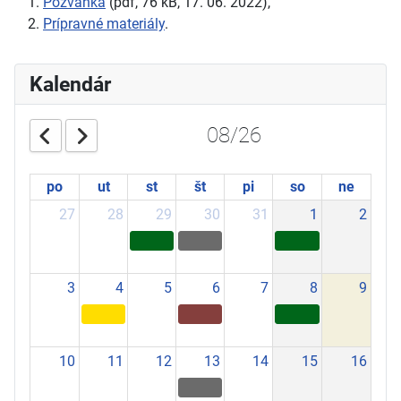
Pozvánka
(pdf, 76 kB, 17. 06. 2022),
Prípravné materiály
.
Kalendár
08/26
po
ut
st
št
pi
so
ne
27
28
29
30
31
1
2
3
4
5
6
7
8
9
10
11
12
13
14
15
16